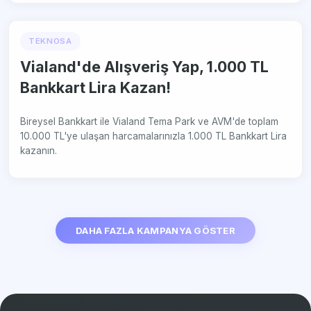
TEKNOSA
Vialand'de Alışveriş Yap, 1.000 TL
Bankkart Lira Kazan!
Bireysel Bankkart ile Vialand Tema Park ve AVM'de toplam
10.000 TL'ye ulaşan harcamalarınızla 1.000 TL Bankkart Lira
kazanın.
DAHA FAZLA KAMPANYA GÖSTER