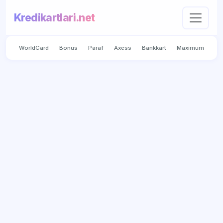
Kredikartlari.net
WorldCard
Bonus
Paraf
Axess
Bankkart
Maximum