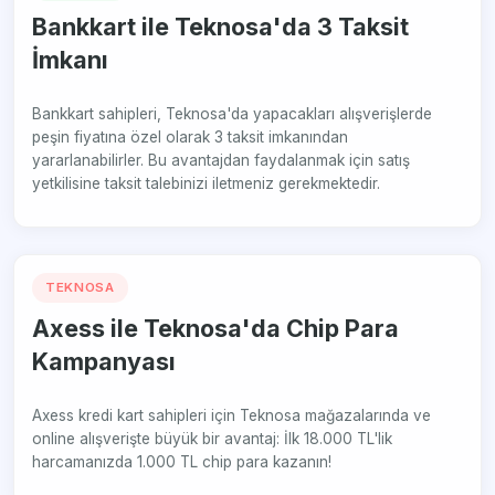
Bankkart ile Teknosa'da 3 Taksit
İmkanı
Bankkart sahipleri, Teknosa'da yapacakları alışverişlerde
peşin fiyatına özel olarak 3 taksit imkanından
yararlanabilirler. Bu avantajdan faydalanmak için satış
yetkilisine taksit talebinizi iletmeniz gerekmektedir.
TEKNOSA
Axess ile Teknosa'da Chip Para
Kampanyası
Axess kredi kart sahipleri için Teknosa mağazalarında ve
online alışverişte büyük bir avantaj: İlk 18.000 TL'lik
harcamanızda 1.000 TL chip para kazanın!