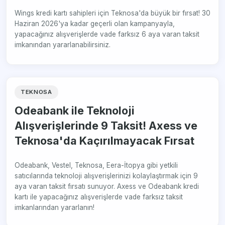
Wings kredi kartı sahipleri için Teknosa'da büyük bir fırsat! 30
Haziran 2026'ya kadar geçerli olan kampanyayla,
yapacağınız alışverişlerde vade farksız 6 aya varan taksit
imkanından yararlanabilirsiniz.
TEKNOSA
Odeabank ile Teknoloji
Alışverişlerinde 9 Taksit! Axess ve
Teknosa'da Kaçırılmayacak Fırsat
Odeabank, Vestel, Teknosa, Eera-İtopya gibi yetkili
satıcılarında teknoloji alışverişlerinizi kolaylaştırmak için 9
aya varan taksit fırsatı sunuyor. Axess ve Odeabank kredi
kartı ile yapacağınız alışverişlerde vade farksız taksit
imkanlarından yararlanın!