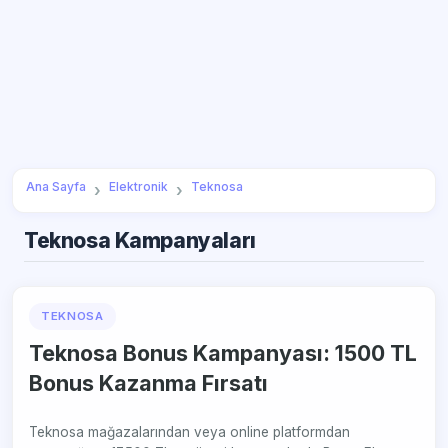
Ana Sayfa
Elektronik
Teknosa
Teknosa Kampanyaları
TEKNOSA
Teknosa Bonus Kampanyası: 1500 TL
Bonus Kazanma Fırsatı
Teknosa mağazalarından veya online platformdan