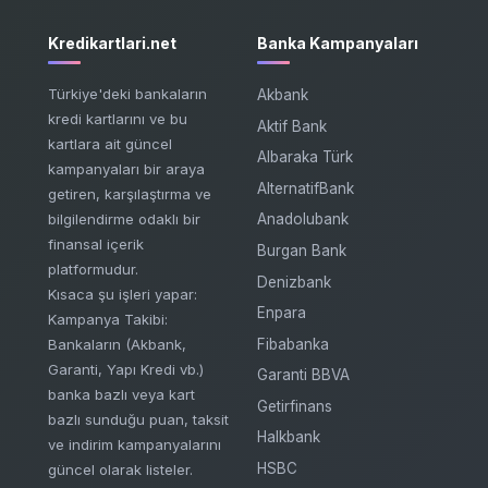
Kredikartlari.net
Banka Kampanyaları
Türkiye'deki bankaların
Akbank
kredi kartlarını ve bu
Aktif Bank
kartlara ait güncel
Albaraka Türk
kampanyaları bir araya
AlternatifBank
getiren, karşılaştırma ve
bilgilendirme odaklı bir
Anadolubank
finansal içerik
Burgan Bank
platformudur.
Denizbank
Kısaca şu işleri yapar:
Enpara
Kampanya Takibi:
Fibabanka
Bankaların (Akbank,
Garanti, Yapı Kredi vb.)
Garanti BBVA
banka bazlı veya kart
Getirfinans
bazlı sunduğu puan, taksit
Halkbank
ve indirim kampanyalarını
HSBC
güncel olarak listeler.