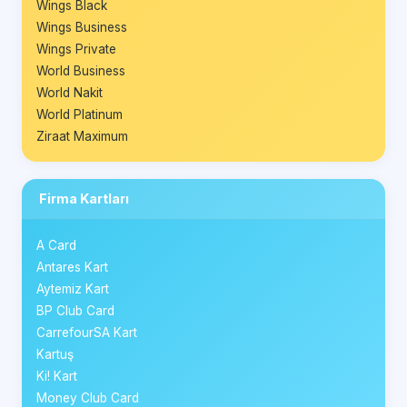
Wings Black
Wings Business
Wings Private
World Business
World Nakit
World Platinum
Ziraat Maximum
Firma Kartları
A Card
Antares Kart
Aytemiz Kart
BP Club Card
CarrefourSA Kart
Kartuş
Ki! Kart
Money Club Card