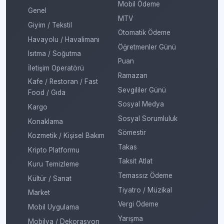
Mobil Ödeme
Genel
MTV
Giyim / Tekstil
Otomatik Ödeme
Havayolu / Havalimanı
Öğretmenler Günü
Isıtma / Soğutma
Puan
İletişim Operatörü
Ramazan
Kafe / Restoran / Fast
Sevgililer Günü
Food / Gıda
Sosyal Medya
Kargo
Sosyal Sorumluluk
Konaklama
Sömestir
Kozmetik / Kişisel Bakım
Takas
Kripto Platformu
Taksit Atlat
Kuru Temizleme
Temassız Ödeme
Kültür / Sanat
Tiyatro / Müzikal
Market
Vergi Ödeme
Mobil Uygulama
Yarışma
Mobilya / Dekorasyon