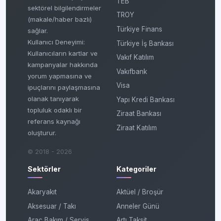
TEB
sektörel bilgilendirmeler
TROY
(makale/haber bazlı)
Türkiye Finans
sağlar.
Kullanıcı Deneyimi:
Türkiye İş Bankası
Kullanıcıların kartlar ve
Vakıf Katılım
kampanyalar hakkında
Vakıfbank
yorum yapmasına ve
Visa
ipuçlarını paylaşmasına
olanak tanıyarak
Yapı Kredi Bankası
topluluk odaklı bir
Ziraat Bankası
referans kaynağı
Ziraat Katılım
oluşturur.
© 2018 - 2026
Sektörler
Kategoriler
Akaryakıt
Aktüel / Broşür
Aksesuar / Takı
Anneler Günü
Araç Bakım / Servis
Artı Taksit