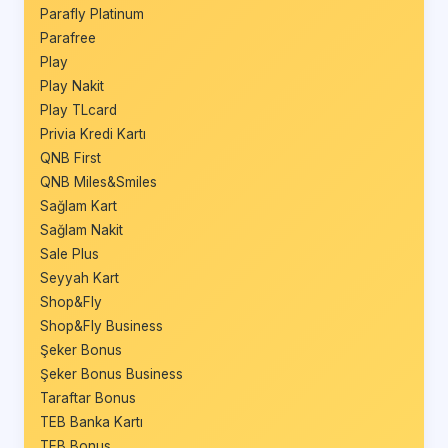
Parafly Platinum
Parafree
Play
Play Nakit
Play TLcard
Privia Kredi Kartı
QNB First
QNB Miles&Smiles
Sağlam Kart
Sağlam Nakit
Sale Plus
Seyyah Kart
Shop&Fly
Shop&Fly Business
Şeker Bonus
Şeker Bonus Business
Taraftar Bonus
TEB Banka Kartı
TEB Bonus