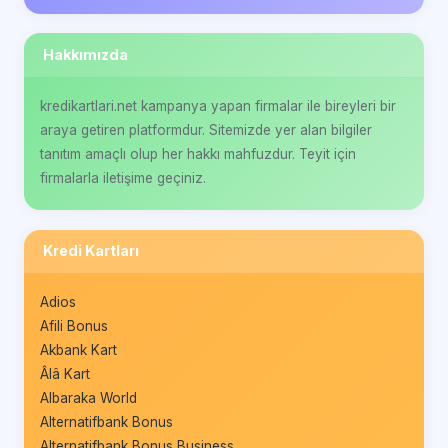
Hakkımızda
kredikartlari.net kampanya yapan firmalar ile bireyleri bir
araya getiren platformdur. Sitemizde yer alan bilgiler
tanıtım amaçlı olup her hakkı mahfuzdur. Teyit için
firmalarla iletişime geçiniz.
Kredi Kartları
Adios
Afili Bonus
Akbank Kart
Âlâ Kart
Albaraka World
Alternatifbank Bonus
Alternatifbank Bonus Business