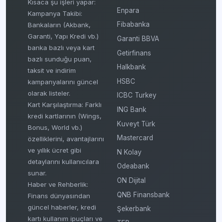
Kısaca şu işleri yapar:
Enpara
Kampanya Takibi:
Fibabanka
Bankaların (Akbank,
Garanti, Yapı Kredi vb.)
Garanti BBVA
banka bazlı veya kart
Getirfinans
bazlı sunduğu puan,
Halkbank
taksit ve indirim
HSBC
kampanyalarını güncel
olarak listeler.
ICBC Turkey
Kart Karşılaştırma: Farklı
ING Bank
kredi kartlarının (Wings,
Kuveyt Türk
Bonus, World vb.)
Mastercard
özelliklerini, avantajlarını
ve yıllık ücret gibi
N Kolay
detaylarını kullanıcılara
Odeabank
sunar.
ON Dijital
Haber ve Rehberlik:
QNB Finansbank
Finans dünyasından
güncel haberler, kredi
Şekerbank
kartı kullanım ipuçları ve