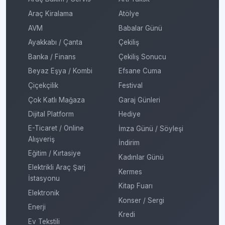
Araç Kiralama
Atölye
AVM
Babalar Günü
Ayakkabı / Çanta
Çekiliş
Banka / Finans
Çekiliş Sonucu
Beyaz Eşya / Kombi
Efsane Cuma
Çiçekçilik
Festival
Çok Katlı Mağaza
Garaj Günleri
Dijital Platform
Hediye
E-Ticaret / Online
İmza Günü / Söyleşi
Alışveriş
İndirim
Eğitim / Kırtasiye
Kadınlar Günü
Elektrikli Araç Şarj
Kermes
İstasyonu
Kitap Fuarı
Elektronik
Konser / Sergi
Enerji
Kredi
Ev Tekstili