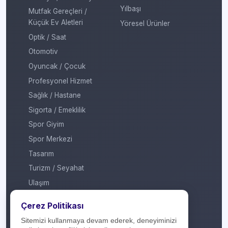
Yılbaşı
Mutfak Gereçleri /
Küçük Ev Aletleri
Yöresel Ürünler
Optik / Saat
Otomotiv
Oyuncak / Çocuk
Profesyonel Hizmet
Sağlık / Hastane
Sigorta / Emeklilik
Spor Giyim
Spor Merkezi
Tasarım
Turizm / Seyahat
Ulaşım
Veteriner / Pet Shop
Çerez Politikası
Yapı Marketi
Sitemizi kullanmaya devam ederek, deneyiminizi
Yurt Dışı / Duty Free