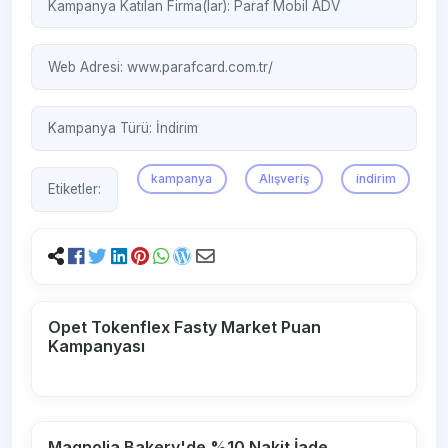
Kampanya Katılan Firma(lar):
Paraf Mobil
ADV
Web Adresi:
www.parafcard.com.tr/
Kampanya Türü:
İndirim
kampanya
Alışveriş
indirim
Etiketler:
Opet Tokenflex Fasty Market Puan
Kampanyası
Magnolia Bakery'de %10 Nakit İade