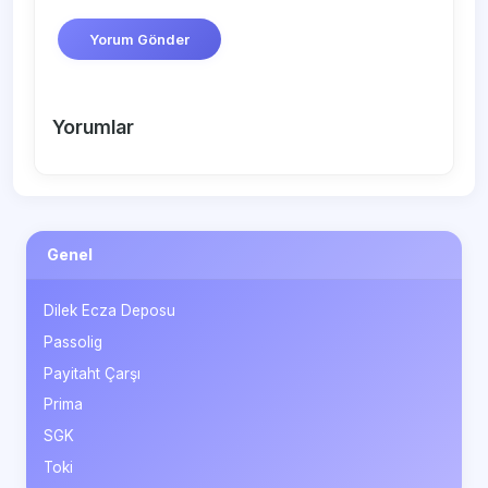
Yorum Gönder
Yorumlar
Genel
Dilek Ecza Deposu
Passolig
Payitaht Çarşı
Prima
SGK
Toki