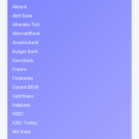
Akbank
Aktif Bank
Albaraka Türk
AlternatifBank
Anadolubank
Burgan Bank
Denizbank
Enpara
Fibabanka
Garanti BBVA
Getirfinans
Halkbank
HSBC
ICBC Turkey
ING Bank