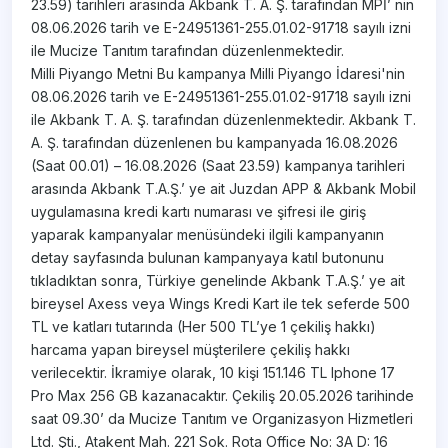
23.59) tarihleri arasında Akbank T. A. Ş. tarafından MPİ’ nin
08.06.2026 tarih ve E-24951361-255.01.02-91718 sayılı izni
ile Mucize Tanıtım tarafından düzenlenmektedir.​​
Milli Piyango Metni Bu kampanya Milli Piyango İdaresi'nin
08.06.2026 tarih ve E-24951361-255.01.02-91718 sayılı izni
ile Akbank T. A. Ş. tarafından düzenlenmektedir. Akbank T.
A. Ş. tarafından düzenlenen bu kampanyada 16.08.2026
(Saat 00.01) – 16.08.2026 (Saat 23.59) kampanya tarihleri
arasında Akbank T.A.Ş.’ ye ait Juzdan APP & Akbank Mobil
uygulamasına kredi kartı numarası ve şifresi ile giriş
yaparak kampanyalar menüsündeki ilgili kampanyanın
detay sayfasında bulunan kampanyaya katıl butonunu
tıkladıktan sonra, Türkiye genelinde Akbank T.A.Ş.’ ye ait
bireysel Axess veya Wings Kredi Kart ile tek seferde 500
TL ve katları tutarında (Her 500 TL’ye 1 çekiliş hakkı)
harcama yapan bireysel müşterilere çekiliş hakkı
verilecektir. İkramiye olarak, 10 kişi 151.146 TL Iphone 17
Pro Max 256 GB kazanacaktır. Çekiliş 20.05.2026 tarihinde
saat 09.30’ da Mucize Tanıtım ve Organizasyon Hizmetleri
Ltd. Şti., Atakent Mah. 221 Sok. Rota Office No: 3A D: 16