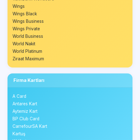
Wings
Wings Black
Wings Business
Wings Private
World Business
World Nakit
World Platinum
Ziraat Maximum
Firma Kartları
A Card
Antares Kart
Aytemiz Kart
BP Club Card
CarrefourSA Kart
Kartuş