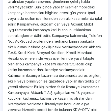
tarafından yapılan alışveriş işlemlerine çekiliş hakkı
verilmeyecektir. Gün içinde yapılan işlemler mobildeki
kampanya harcamaları bilgisine ertesi gün yansır. İptal
veya iade edilen işlemlerinden sonraki kazanımlar da iptal
edilir. Kampanyaya, Juzdan’ dan veya Akbank Mobil
uygulamasında kampanya katıl butonunu tıkladıktan
sonraki işlemler dâhil edilir. Kampanya katılımında, Telefon
No., Ad-Soyad bilgilerinden herhangi birinin bankada
eksik olması halinde çekiliş hakkı verilmeyecektir. Akbank
T.A.Ş. Kredi Kartı, Bireysel Kredileri, Kredili Mevduat
Hesabı ödemelerinde veya işlemlerinde yasal takipte
olanlar bu kampanya kapsamı dışında tutulacak olup,
katılıp kazansalar dahi ikramiye verilmeyecektir.
Katılımcının ikramiye kazanması durumunda adres bilgileri,
eksik veya bilinmiyor ise gazetede yapılan ilan tebliğ için
yeterli olacaktır. Bir kişi birden fazla ikramiye kazanamaz.
Kampanyaya, Akbank T.A.Ş. çalışanları ve 18 yaşından
küçükler katılamaz, katılmış ve kazanmış olsalar dahi
ikramiyeleri verilemez. İkramiyeye konu olan eşya
ve/veya hizmetin bedeli içinde bulunan KDV+ÖTV gibi