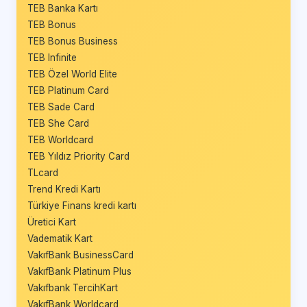
TEB Banka Kartı
TEB Bonus
TEB Bonus Business
TEB Infinite
TEB Özel World Elite
TEB Platinum Card
TEB Sade Card
TEB She Card
TEB Worldcard
TEB Yıldız Priority Card
TLcard
Trend Kredi Kartı
Türkiye Finans kredi kartı
Üretici Kart
Vadematik Kart
VakıfBank BusinessCard
VakıfBank Platinum Plus
Vakıfbank TercihKart
VakıfBank Worldcard