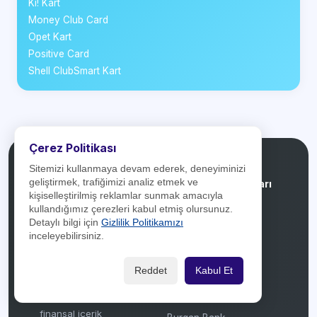
Ki! Kart
Money Club Card
Opet Kart
Positive Card
Shell ClubSmart Kart
Çerez Politikası
Sitemizi kullanmaya devam ederek, deneyiminizi
geliştirmek, trafiğimizi analiz etmek ve
Kredikartlari.net
Banka Kampanyaları
kişiselleştirilmiş reklamlar sunmak amacıyla
kullandığımız çerezleri kabul etmiş olursunuz.
Türkiye'deki bankaların
Akbank
Detaylı bilgi için
Gizlilik Politikamızı
kredi kartlarını ve bu
inceleyebilirsiniz.
Aktif Bank
kartlara ait güncel
Albaraka Türk
kampanyaları bir araya
Reddet
Kabul Et
AlternatifBank
getiren, karşılaştırma ve
bilgilendirme odaklı bir
Anadolubank
finansal içerik