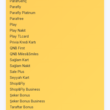
ParafGenç
Parafly
Parafly Platinum
Parafree
Play
Play Nakit
Play TLcard
Privia Kredi Kartı
QNB First
QNB Miles&Smiles
Sağlam Kart
Sağlam Nakit
Sale Plus
Seyyah Kart
Shop&Fly
Shop&Fly Business
Şeker Bonus
Şeker Bonus Business
Taraftar Bonus