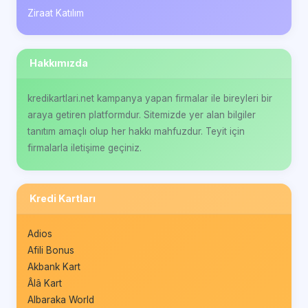
Ziraat Katılım
Hakkımızda
kredikartlari.net kampanya yapan firmalar ile bireyleri bir
araya getiren platformdur. Sitemizde yer alan bilgiler
tanıtım amaçlı olup her hakkı mahfuzdur. Teyit için
firmalarla iletişime geçiniz.
Kredi Kartları
Adios
Afili Bonus
Akbank Kart
Âlâ Kart
Albaraka World