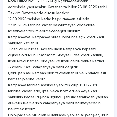
Rota Office No: 3A D: 16 Küçükçekmece/İstanbul
adresinde yapılacaktır. Kazanan talihliler 28.08.2026 tarihli
Takvim Gazetesinde duyurulacaktır.
12.09.2026 tarihine kadar başvurmayan asillerle,
27.09.2026 tarihine kadar başvurmayan yedeklere
ikramiyeleri teslim edilmeyeceğini bildiririz.
Kampanyaya, kampanya süresi boyunca açık kredi kartı
sahipleri katılabilir.
Ticari ve kurumsal Akbanklıların kampanya kapsamı
dışında olduğunu hatırlatırız. Bireysel Free kredi kartları,
ticari kredi kartları, bireysel ve ticari debit-banka kartları
(Akbank Kart) kampanyaya dâhil değildir.
Çekilişten asıl kart sahipleri faydalanabilir ve ikramiye asıl
kart sahiplerine verilir.
Kampanya tarihleri arasında yapılmış olup 19.08.2026
tarihine kadar iade, iptal veya itiraz edilen veya kart
sahibinin iradesi dışında üçüncü şahıslar tarafından yapılan
alışveriş işlemlerinin kampanyaya dâhil edilmeyeceğini
belirtmek isteriz.​
​Chip-para ve Mil Puan kullanılarak yapılan alışverişler, ürün