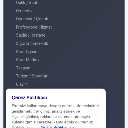
Optik / Saat
Otomotiv
Oyuncak / Çocuk
Profesyonel Hizmet
Sağlık / Hastane
Sigorta / Emeklilik
Spor Giyim
Spor Merkezi
Tasarım
Turizm / Seyahat
Ulaşım
Veteriner / Pet Shop
Çerez Politikası
Yapı Marketi
Sitemizi kullanmaya devam ederek, deneyiminizi
Yurt Dışı / Duty Free
geliştirmek, trafiğimizi analiz etmek ve
kişiselleştirilmiş reklamlar sunmak amacıyla
Hakkımızda
kullandığımız çerezleri kabul etmiş olursunuz.
Detaylı bilgi için
Gizlilik Politikamızı