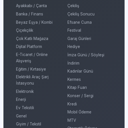
Ayakkabı / Çanta
Çekiliş
Banka / Finans
Çekiliş Sonucu
Beyaz Eşya / Kombi
Efsane Cuma
Çiçekçilik
Festival
Çok Katlı Mağaza
Garaj Günleri
Dijital Platform
Hediye
E-Ticaret / Online
İmza Günü / Söyleşi
Alışveriş
İndirim
Eğitim / Kırtasiye
Kadınlar Günü
Elektrikli Araç Şarj
Kermes
İstasyonu
Kitap Fuarı
Elektronik
Konser / Sergi
Enerji
Kredi
Ev Tekstili
Mobil Ödeme
Genel
MTV
Giyim / Tekstil