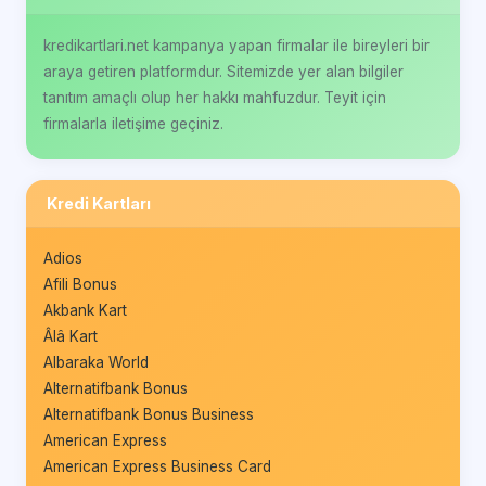
kredikartlari.net kampanya yapan firmalar ile bireyleri bir
araya getiren platformdur. Sitemizde yer alan bilgiler
tanıtım amaçlı olup her hakkı mahfuzdur. Teyit için
firmalarla iletişime geçiniz.
Kredi Kartları
Adios
Afili Bonus
Akbank Kart
Âlâ Kart
Albaraka World
Alternatifbank Bonus
Alternatifbank Bonus Business
American Express
American Express Business Card