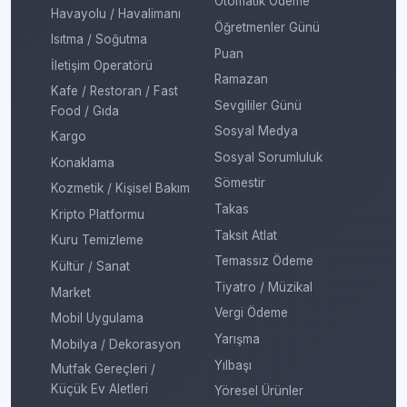
Otomatik Ödeme
Havayolu / Havalimanı
Öğretmenler Günü
Isıtma / Soğutma
Puan
İletişim Operatörü
Ramazan
Kafe / Restoran / Fast
Sevgililer Günü
Food / Gıda
Sosyal Medya
Kargo
Sosyal Sorumluluk
Konaklama
Sömestir
Kozmetik / Kişisel Bakım
Takas
Kripto Platformu
Taksit Atlat
Kuru Temizleme
Temassız Ödeme
Kültür / Sanat
Tiyatro / Müzikal
Market
Vergi Ödeme
Mobil Uygulama
Yarışma
Mobilya / Dekorasyon
Yılbaşı
Mutfak Gereçleri /
Küçük Ev Aletleri
Yöresel Ürünler