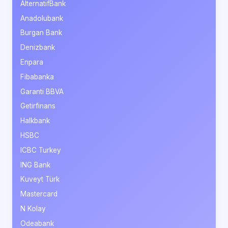
AlternatifBank
Anadolubank
Burgan Bank
Denizbank
Enpara
Fibabanka
Garanti BBVA
Getirfinans
Halkbank
HSBC
ICBC Turkey
ING Bank
Kuveyt Türk
Mastercard
N Kolay
Odeabank