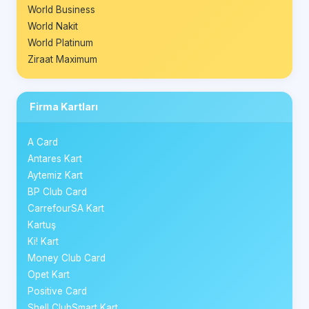
World Business
World Nakit
World Platinum
Ziraat Maximum
Firma Kartları
A Card
Antares Kart
Aytemiz Kart
BP Club Card
CarrefourSA Kart
Kartuş
Ki! Kart
Money Club Card
Opet Kart
Positive Card
Shell ClubSmart Kart