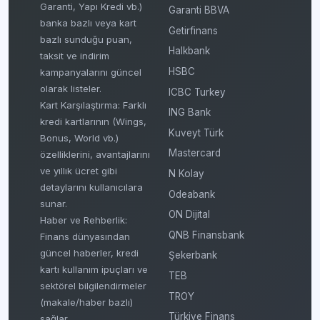
Garanti, Yapı Kredi vb.)
Garanti BBVA
banka bazlı veya kart
Getirfinans
bazlı sunduğu puan,
Halkbank
taksit ve indirim
HSBC
kampanyalarını güncel
olarak listeler.
ICBC Turkey
Kart Karşılaştırma: Farklı
ING Bank
kredi kartlarının (Wings,
Kuveyt Türk
Bonus, World vb.)
Mastercard
özelliklerini, avantajlarını
ve yıllık ücret gibi
N Kolay
detaylarını kullanıcılara
Odeabank
sunar.
ON Dijital
Haber ve Rehberlik:
QNB Finansbank
Finans dünyasından
güncel haberler, kredi
Şekerbank
kartı kullanım ipuçları ve
TEB
sektörel bilgilendirmeler
TROY
(makale/haber bazlı)
Türkiye Finans
sağlar.