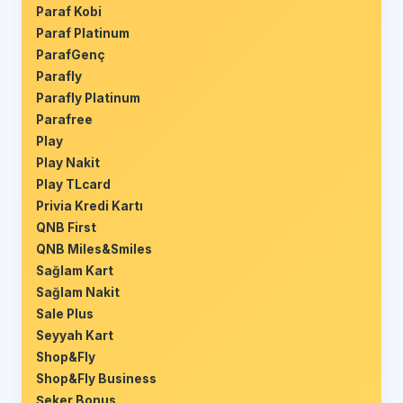
Paraf Kobi
Paraf Platinum
ParafGenç
Parafly
Parafly Platinum
Parafree
Play
Play Nakit
Play TLcard
Privia Kredi Kartı
QNB First
QNB Miles&Smiles
Sağlam Kart
Sağlam Nakit
Sale Plus
Seyyah Kart
Shop&Fly
Shop&Fly Business
Şeker Bonus