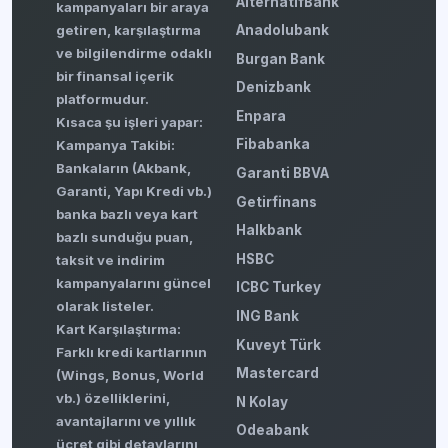
AlternatifBank
kampanyaları bir araya
getiren, karşılaştırma
Anadolubank
ve bilgilendirme odaklı
Burgan Bank
bir finansal içerik
Denizbank
platformudur.
Enpara
Kısaca şu işleri yapar:
Fibabanka
Kampanya Takibi:
Bankaların (Akbank,
Garanti BBVA
Garanti, Yapı Kredi vb.)
Getirfinans
banka bazlı veya kart
Halkbank
bazlı sunduğu puan,
HSBC
taksit ve indirim
kampanyalarını güncel
ICBC Turkey
olarak listeler.
ING Bank
Kart Karşılaştırma:
Kuveyt Türk
Farklı kredi kartlarının
Mastercard
(Wings, Bonus, World
vb.) özelliklerini,
N Kolay
avantajlarını ve yıllık
Odeabank
ücret gibi detaylarını