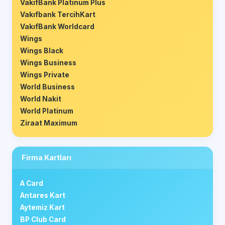
VakıfBank Platinum Plus
Vakıfbank TercihKart
VakıfBank Worldcard
Wings
Wings Black
Wings Business
Wings Private
World Business
World Nakit
World Platinum
Ziraat Maximum
Firma Kartları
A Card
Antares Kart
Aytemiz Kart
BP Club Card