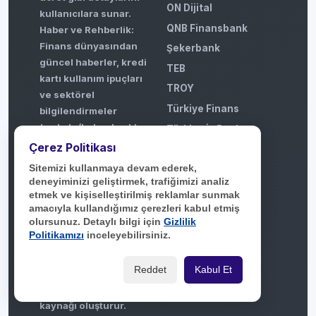
ON Dijital
kullanıcılara sunar.
QNB Finansbank
Haber ve Rehberlik:
Finans dünyasından
Şekerbank
güncel haberler, kredi
TEB
kartı kullanım ipuçları
TROY
ve sektörel
Türkiye Finans
bilgilendirmeler
(makale/haber bazlı)
Türkiye İş Bankası
sağlar.
Çerez Politikası
Vakıf Katılım
Kullanıcı Deneyimi:
Sitemizi kullanmaya devam ederek,
Vakıfbank
Kullanıcıların kartlar
deneyiminizi geliştirmek, trafiğimizi analiz
Visa
ve kampanyalar
etmek ve kişiselleştirilmiş reklamlar sunmak
hakkında yorum
amacıyla kullandığımız çerezleri kabul etmiş
Yapı Kredi Bankası
olursunuz. Detaylı bilgi için
Gizlilik
yapmasına ve
Ziraat Bankası
Politikamızı
inceleyebilirsiniz.
ipuçlarını
Ziraat Katılım
paylaşmasına olanak
Reddet
Kabul Et
tanıyarak topluluk
odaklı bir referans
kaynağı oluşturur.