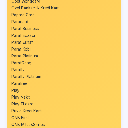
Opet Worldcard
Özel Bankacılık Kredi Kartı
Papara Card
Paracard
Paraf Business
Paraf Eczacı
Paraf Esnaf
Paraf Kobi
Paraf Platinum
ParafGenç
Parafly
Parafly Platinum
Parafree
Play
Play Nakit
Play TLcard
Privia Kredi Kartı
QNB First
QNB Miles&Smiles