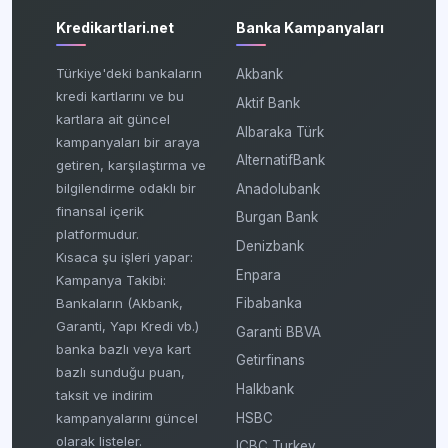
Kredikartlari.net
Banka Kampanyaları
Türkiye'deki bankaların
Akbank
kredi kartlarını ve bu
Aktif Bank
kartlara ait güncel
Albaraka Türk
kampanyaları bir araya
AlternatifBank
getiren, karşılaştırma ve
bilgilendirme odaklı bir
Anadolubank
finansal içerik
Burgan Bank
platformudur.
Denizbank
Kısaca şu işleri yapar:
Enpara
Kampanya Takibi:
Fibabanka
Bankaların (Akbank,
Garanti, Yapı Kredi vb.)
Garanti BBVA
banka bazlı veya kart
Getirfinans
bazlı sunduğu puan,
Halkbank
taksit ve indirim
HSBC
kampanyalarını güncel
olarak listeler.
ICBC Turkey