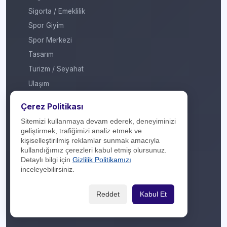
Sigorta / Emeklilik
Spor Giyim
Spor Merkezi
Tasarım
Turizm / Seyahat
Ulaşım
Veteriner / Pet Shop
Çerez Politikası
Yapı Marketi
Sitemizi kullanmaya devam ederek, deneyiminizi
Yurt Dışı / Duty Free
geliştirmek, trafiğimizi analiz etmek ve
kişiselleştirilmiş reklamlar sunmak amacıyla
Hakkımızda
kullandığımız çerezleri kabul etmiş olursunuz.
Detaylı bilgi için
Gizlilik Politikamızı
İletişim
inceleyebilirsiniz.
Yasal Yükümlülük
Reddet
Kabul Et
Gizlilik Politikası