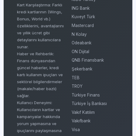
Kart Karşılaştırma: Farklı
ING Bank
kredi kartlarının (Wings,
Kuveyt Türk
Bonus, World vb.)
Mastercard
özelliklerini, avantajlarını
ve yıllık ücret gibi
N Kolay
detaylarını kullanıcılara
Odeabank
sunar.
ON Dijital
Haber ve Rehberlik:
QNB Finansbank
Finans dünyasından
güncel haberler, kredi
Şekerbank
kartı kullanım ipuçları ve
TEB
sektörel bilgilendirmeler
TROY
(makale/haber bazlı)
Türkiye Finans
sağlar.
Kullanıcı Deneyimi:
Türkiye İş Bankası
Kullanıcıların kartlar ve
Vakıf Katılım
kampanyalar hakkında
Vakıfbank
yorum yapmasına ve
Visa
ipuçlarını paylaşmasına