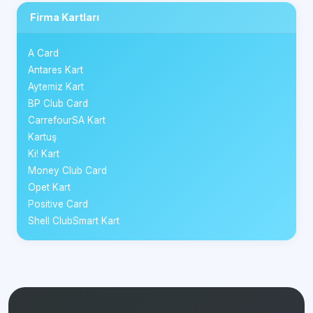
Firma Kartları
A Card
Antares Kart
Aytemiz Kart
BP Club Card
CarrefourSA Kart
Kartuş
Ki! Kart
Money Club Card
Opet Kart
Positive Card
Shell ClubSmart Kart