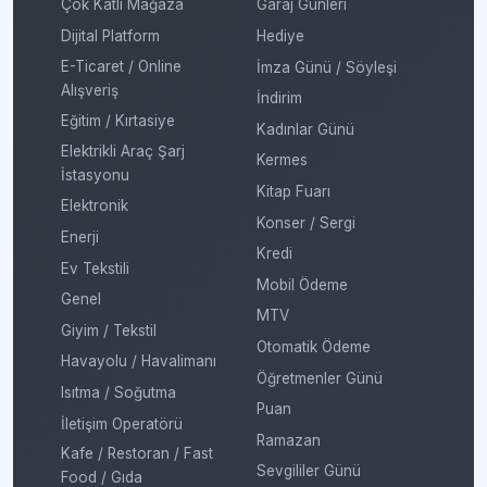
Çok Katlı Mağaza
Garaj Günleri
Dijital Platform
Hediye
E-Ticaret / Online
İmza Günü / Söyleşi
Alışveriş
İndirim
Eğitim / Kırtasiye
Kadınlar Günü
Elektrikli Araç Şarj
Kermes
İstasyonu
Kitap Fuarı
Elektronik
Konser / Sergi
Enerji
Kredi
Ev Tekstili
Mobil Ödeme
Genel
MTV
Giyim / Tekstil
Otomatik Ödeme
Havayolu / Havalimanı
Öğretmenler Günü
Isıtma / Soğutma
Puan
İletişim Operatörü
Ramazan
Kafe / Restoran / Fast
Sevgililer Günü
Food / Gıda