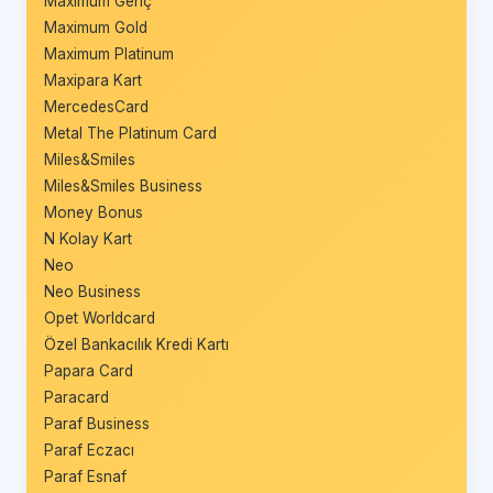
Maximum Genç
Maximum Gold
Maximum Platinum
Maxipara Kart
MercedesCard
Metal The Platinum Card
Miles&Smiles
Miles&Smiles Business
Money Bonus
N Kolay Kart
Neo
Neo Business
Opet Worldcard
Özel Bankacılık Kredi Kartı
Papara Card
Paracard
Paraf Business
Paraf Eczacı
Paraf Esnaf