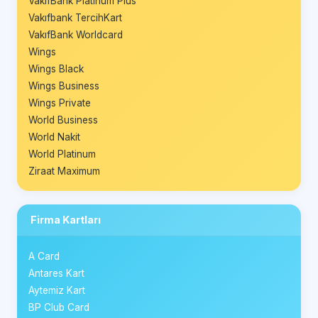
VakıfBank Platinum Plus
Vakıfbank TercihKart
VakıfBank Worldcard
Wings
Wings Black
Wings Business
Wings Private
World Business
World Nakit
World Platinum
Ziraat Maximum
Firma Kartları
A Card
Antares Kart
Aytemiz Kart
BP Club Card