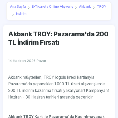
Ana Sayfa
E-Ticaret / Online Alışveriş
Akbank
TROY
İndirim
Akbank TROY: Pazarama'da 200
TL İndirim Fırsatı
14 Haziran 2026 Pazar
Akbank müşterileri, TROY logolu kredi kartlarıyla
Pazarama'da yapacakları 1.000 TL üzeri alışverişlerde
200 TL indirim kazanma fırsatı yakalıyorlar! Kampanya 8
Haziran - 30 Haziran tarihleri arasında geçerlidir.
Akbank TROY Kart ile Pazarama'da Kaçırılmayacak