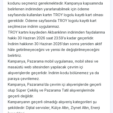
kodunu seçmeniz gerekmektedir. Kampanya kapsamında
belirlenen indirimden yararlanabilmek için ödeme
sayfasında kullanılan kartın TROY logolu kayıtlı kart olması
gereklidir. Ödeme sayfasında TROY logolu kayıtlı kart
seçilmezse indirim uygulanmaz.
TROY kartını kaydeden Akbanklının indirimden faydalanma
hakkı 30 Haziran 2026 saat 23.59’a kadar geçerlidir.
İndirim hakkının 30 Haziran 2026’dan sonra yeniden aktif
hâle getirilmeyeceğini ve yenisi ile değiştirilmeyeceğini
belirtiriz.
Kampanya, Pazarama mobil uygulaması, mobil sitesi ve
masaüstü web sitesinden yapılacak çevrim içi
alışverişlerde geçerlidir. İndirim kodu bölünemez ya da
paraya çevrilemez.
Kampanya, Pazarama’da çevrim içi alışverişlerde geçerli
olup Süper Çekiliş ve Pazarama Tatil alışverişlerinde
geçerli değildir.
Kampanyanın geçerli olmadığı alışveriş kategorileri şu
şekildedir: Dijital servisler, Külçe Altın, Ziynet Altın, Enerji