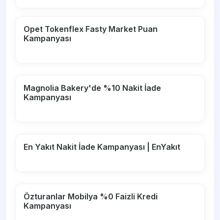
Opet Tokenflex Fasty Market Puan
Kampanyası
Magnolia Bakery'de %10 Nakit İade
Kampanyası
En Yakıt Nakit İade Kampanyası | EnYakıt
Özturanlar Mobilya %0 Faizli Kredi
Kampanyası