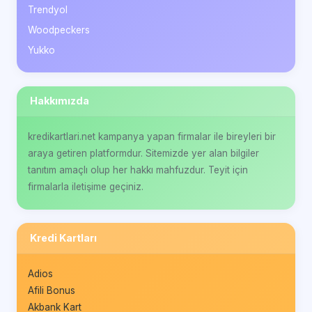
Trendyol
Woodpeckers
Yukko
Hakkımızda
kredikartlari.net kampanya yapan firmalar ile bireyleri bir
araya getiren platformdur. Sitemizde yer alan bilgiler
tanıtım amaçlı olup her hakkı mahfuzdur. Teyit için
firmalarla iletişime geçiniz.
Kredi Kartları
Adios
Afili Bonus
Akbank Kart