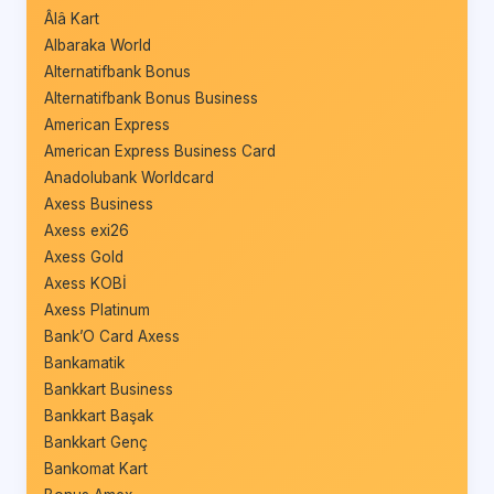
Âlâ Kart
Albaraka World
Alternatifbank Bonus
Alternatifbank Bonus Business
American Express
American Express Business Card
Anadolubank Worldcard
Axess Business
Axess exi26
Axess Gold
Axess KOBİ
Axess Platinum
Bank’O Card Axess
Bankamatik
Bankkart Business
Bankkart Başak
Bankkart Genç
Bankomat Kart