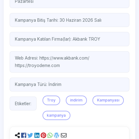
Pazartesi
Kampanya Bitiş Tarihi: 30 Haziran 2026 Salı
Kampanya Katılan Firma(lar):
Akbank
TROY
Web Adresi:
https://www.akbank.com/
https://troyodeme.com
Kampanya Türü:
İndirim
Troy
indirim
Kampanyası
Etiketler:
kampanya