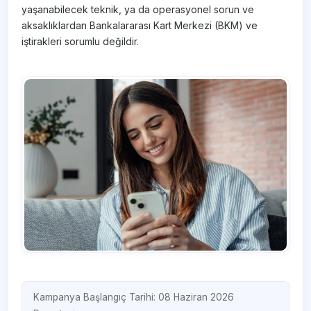
yaşanabilecek teknik, ya da operasyonel sorun ve
aksaklıklardan Bankalararası Kart Merkezi (BKM) ve
iştirakleri sorumlu değildir.
​ ​​ ​
Kampanya Başlangıç Tarihi: 08 Haziran 2026