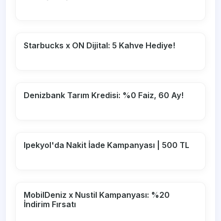
Starbucks x ON Dijital: 5 Kahve Hediye!
Denizbank Tarım Kredisi: %0 Faiz, 60 Ay!
Ipekyol'da Nakit İade Kampanyası | 500 TL
MobilDeniz x Nustil Kampanyası: %20
İndirim Fırsatı