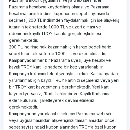
Pazarama mobil uygulaması veya web sitesinden
Pazarama hesabına kaydedilmiş olması ve Pazarama
hesabına tanımlı indirim kuponunun sepet sayfasında
seçilmesi; 200 TL indirimden faydalanmak için ise alışveriş
tutarının tek seferde 1.000 TL ve üzeri olması ve
ödemenin kayıtlı TROY kart ile gerçekleştirilmesi
gerekmektedir.
200 TL indirime hak kazanmak için kargo bedeli hariç
sepet tutarı tek seferde 1.000 TL ve üzeri olmalıdır.
Kampanyadan her bir Pazarama üyesi, üye hesabı ve
kayıtlı TROY kartı ile sadece bir kez yararlanabilir.
Kampanya kullanımı tek alışverişle sınırlıdır. Kampanyadan
yararlanmak için kayıtlı TROY kartınızı seçmeniz veya yeni
bir TROY kart kaydetmeniz gerekmektedir. Yeni kart
kaydediyorsanız, “Kartı İsimlendir ve Kayıtlı Kartlarıma
ekle” kutusunu işaretleyerek devam etmeniz
gerekmektedir.
Kampanyadan yararlanabilmek için Pazarama web sitesi
veya uygulamasından alışverişinizi tamamlamadan önce,
sepet sayfasındaki kupon alanından TROY’a özel kupon