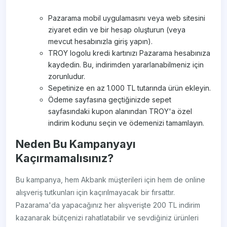
Pazarama mobil uygulamasını veya web sitesini
ziyaret edin ve bir hesap oluşturun (veya
mevcut hesabınızla giriş yapın).
TROY logolu kredi kartınızı Pazarama hesabınıza
kaydedin. Bu, indirimden yararlanabilmeniz için
zorunludur.
Sepetinize en az 1.000 TL tutarında ürün ekleyin.
Ödeme sayfasına geçtiğinizde sepet
sayfasındaki kupon alanından TROY'a özel
indirim kodunu seçin ve ödemenizi tamamlayın.
Neden Bu Kampanyayı
Kaçırmamalısınız?
Bu kampanya, hem Akbank müşterileri için hem de online
alışveriş tutkunları için kaçırılmayacak bir fırsattır.
Pazarama'da yapacağınız her alışverişte 200 TL indirim
kazanarak bütçenizi rahatlatabilir ve sevdiğiniz ürünleri