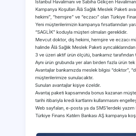
İstanbul Havalimanı ve Sabiha Gökçen Havaliman
Kampanya Koşulları Âlâ Sağlık Meslek Paketi avan
hekimi”, “hemşire” ve “eczacı” olan Türkiye Finans
Yeni müşterilerimizin kampanya fırsatlarından yar
“SAGLİK” koduyla müşteri olmaları gereklidir.
Mevcut doktor, diş hekimi, hemşire ve eczacı müşt
halinde Âlâ Sağlık Meslek Paketi ayrıcalıklarından
3 ve üzeri aktif ürün ölçütü, bankamız tarafından
Aynı ürün grubunda yer alan birden fazla ürün tek ü
Avantajlar bankamızda meslek bilgisi “doktor”, “
müşterilerimize sunulacaktır.
Sunulan avantajlar kişiye özeldir.
Avantaj paketi kapsamında bonus kazanan müşter
tarihi itibariyla kredi kartlarını kullanmasını en
Web sayfaları, e-posta ya da SMS’lerdeki yazım ha
Türkiye Finans Katılım Bankası AŞ kampanya koşulla