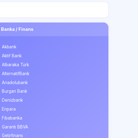
Banka / Finans
Akbank
Aktif Bank
Albaraka Türk
AlternatifBank
Anadolubank
Burgan Bank
Denizbank
Enpara
Fibabanka
Garanti BBVA
Getirfinans