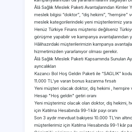
Âlâ Sağlık Meslek Paketi Avantajlarından Kimler 
meslek bilgisi “doktor”, “diş hekimi”, “hemşire” 
meslek kategorilerindeki yeni müşterilerimiz yararl
Henüz Türkiye Finans müşterisi değilseniz Türki
görüşme yapabilir ve kampanya avantajlarından ya
Hâlihazırdaki müşterilerimizin kampanya avantajla
hizmetimizden yararlanıyor olması gerekir.
Âlâ Sağlık Meslek Paketi Kapsamında Sunulan Ayrıca
ayrıcalıkları
Kazancı Bol Hoş Geldin Paketi ile “SAGLIK” kodu
11.000 TL’ye varan bonus kazanma fırsatı
Yeni müşteri olacak doktor, diş hekimi , hemşire v
Hesap "Hoş geldin" getiri oranı
Yeni müşterimiz olacak olan doktor, diş hekimi, 
için Katılma Hesabında 99-1 kâr payı oranı
Son 3 aydır mevduat bakiyesi 10.000 TL’nin altın
müşterilerimiz için Katılma Hesabında 99-1 kâr pa