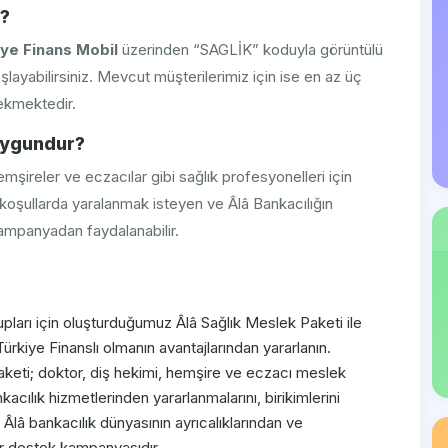
r?
iye Finans Mobil
üzerinden “SAGLİK” koduyla görüntülü
abilirsiniz. Mevcut müşterilerimiz için ise en az üç
ekmektedir.
 Uygundur?
emşireler ve eczacılar gibi sağlık profesyonelleri için
ı koşullarda yaralanmak isteyen ve Âlâ Bankacılığın
ampanyadan faydalanabilir.
upları için oluşturduğumuz Âlâ Sağlık Meslek Paketi ile
ürkiye Finanslı olmanın avantajlarından yararlanın.
aketi; doktor, diş hekimi, hemşire ve eczacı meslek
kacılık hizmetlerinden yararlanmalarını, birikimlerini
 Âlâ bankacılık dünyasının ayrıcalıklarından ve
ir destek kampanyasıdır.