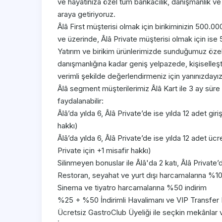
ve hayatınıza özel tüm bankacılık, danışmanlık ve a
araya getiriyoruz.
Âlâ First müşterisi olmak için birikiminizin 500.
ve üzerinde, Âlâ Private müşterisi olmak için ise
Yatırım ve birikim ürünlerimizde sunduğumuz özel 
danışmanlığına kadar geniş yelpazede, kişiselleştiri
verimli şekilde değerlendirmeniz için yanınızdayız
Âlâ segment müşterilerimiz Âlâ Kart ile 3 ay süre i
faydalanabilir:
Âlâ’da yılda 6, Âlâ Private’de ise yılda 12 adet gir
hakkı)
Âlâ’da yılda 6, Âlâ Private’de ise yılda 12 adet ücr
Private için +1 misafir hakkı)
Silinmeyen bonuslar ile Âlâ'da 2 katı, Âlâ Private’
Restoran, seyahat ve yurt dışı harcamalarına %10
Sinema ve tiyatro harcamalarına %50 indirim
%25 + %50 İndirimli Havalimanı ve VIP Transfer
Ücretsiz GastroClub Üyeliği ile seçkin mekânlar v