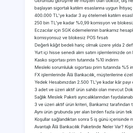
Görüntülü görüşme ile müşteri olan doktor, diş 
başlayan sigortalı katılım esaslarına uygun İhtiyaç
400.000 TL'ye kadar 3 ay ötelemeli katılım esasla
250 bin TL’ye kadar %0,99 komisyon ve blokesiz
Eczacılar için SGK ödemelerinin bankamız hesapla
komisyonsuz ve blokesiz POS fırsatı
Değerli kâğıt bedeli hariç olmak üzere yılda 2 de
Yurt içi hisse senedi alım satım işlemlerinizde on
Kasko sigortası prim tutarında %10 indirim
Mesleki sorumluluk sigortası prim tutarında %5 i
FX işlemlerinde Âlâ Bankacılık, müşterilerine özel 
Yedek Hesabınızdan 2.500 TL’ye kadar kâr payı
3 adet ve üzeri aktif ürün sahibi olan mevcut Do
Sağlık Meslek Paketi ayrıcalıklarından faydalanabi
3 ve üzeri aktif ürün kriteri, Bankamız tarafından
Aynı ürün grubunda yer alan birden fazla ürün tek ü
Koşullar sağlandıktan sonra 5 iş günü içerisinde m
Avantajlı Âlâ Bankacılık Paketinde Neler Var? Kişise