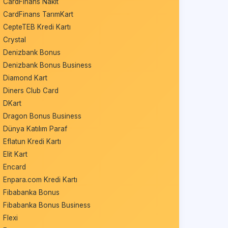
CardFinans Nakit
CardFinans TarımKart
CepteTEB Kredi Kartı
Crystal
Denizbank Bonus
Denizbank Bonus Business
Diamond Kart
Diners Club Card
DKart
Dragon Bonus Business
Dünya Katılım Paraf
Eflatun Kredi Kartı
Elit Kart
Encard
Enpara.com Kredi Kartı
Fibabanka Bonus
Fibabanka Bonus Business
Flexi