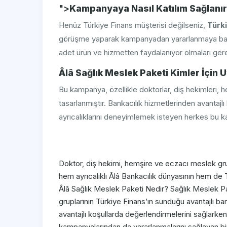
">
Kampanyaya Nasıl Katılım Sağlanı
Henüz Türkiye Finans müşterisi değilseniz,
Türk
görüşme yaparak kampanyadan yararlanmaya başlay
adet ürün ve hizmetten faydalanıyor olmaları ger
Âlâ Sağlık Meslek Paketi Kimler İçin
Bu kampanya, özellikle doktorlar, diş hekimleri, h
tasarlanmıştır. Bankacılık hizmetlerinden avantajl
ayrıcalıklarını deneyimlemek isteyen herkes bu k
​ Doktor, diş hekimi, hemşire ve eczacı meslek gr
hem ayrıcalıklı Âlâ Bankacılık dünyasının hem de T
Âlâ Sağlık Meslek Paketi Nedir? Sağlık Meslek P
gruplarının Türkiye Finans’ın sunduğu avantajlı ban
avantajlı koşullarda değerlendirmelerini sağlarken
kampanyalarından da yararlanmalarını sağlayan b