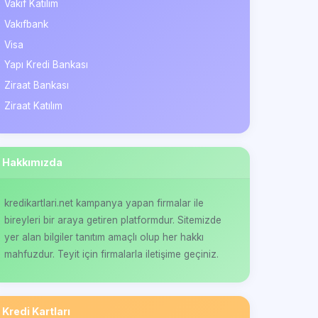
Vakıf Katılım
Vakıfbank
Visa
Yapı Kredi Bankası
Ziraat Bankası
Ziraat Katılım
Hakkımızda
kredikartlari.net kampanya yapan firmalar ile
bireyleri bir araya getiren platformdur. Sitemizde
yer alan bilgiler tanıtım amaçlı olup her hakkı
mahfuzdur. Teyit için firmalarla iletişime geçiniz.
Kredi Kartları