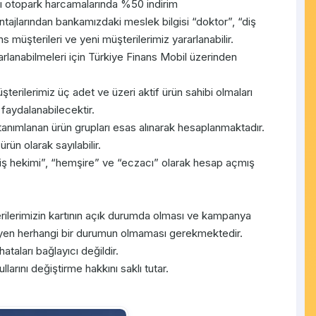
ı otopark harcamalarında %50 indirim
tajlarından bankamızdaki meslek bilgisi “doktor”, “diş
 müşterileri ve yeni müşterilerimiz yararlanabilir.
arlanabilmeleri için Türkiye Finans Mobil üzerinden
erilerimiz üç adet ve üzeri aktif ürün sahibi olmaları
 faydalanabilecektir.
 tanımlanan ürün grupları esas alınarak hesaplanmaktadır.
rün olarak sayılabilir.
diş hekimi”, “hemşire” ve “eczacı” olarak hesap açmış
ilerimizin kartının açık durumda olması ve kampanya
gelleyen herhangi bir durumun olmaması gerekmektedir.
taları bağlayıcı değildir.
rını değiştirme hakkını saklı tutar.