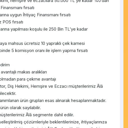
hekimi, hemşire ve eczacılara 50.000 TL'ye kadar %0’dan
 Finansmanı fırsatı
rına uygun İhtiyaç Finansmanı fırsatı
 POS fırsatı
rına yapılması koşulu ile 250 Bin TL’ye kadar
faya mahsus ücretsiz 10 yapraklı çek karnesi
 binde 5 komisyon oranı ile işlem yapma fırsatı
ndirim
avantajlı makas aralıkları
 olmadan para çekme avantajı
ktor, Diş Hekimi, Hemşire ve Eczacı müşterilerimiz Âlâ
lecektir.
 tanımlanan ürün grupları esas alınarak hesaplanmaktadır.
rün olarak sayılabilir.
üşterilerimiz Âlâ segmente dahil edilir.
lleştirilmiş çözümleriyle beklentilerinize, ihtiyaçlarınıza