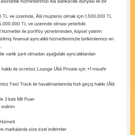
sistanlık hizmetlerimizi Âlâ Bankacılık dünyası ile bir
000 TL ve üzerinde, Âlâ müşterisi olmak için 1.500.000 TL
 5.000.000 TL ve üzerinde olması yeterlidir.
hizmetler ile portföy yönetiminden, kişisel yatırım
lmiş finansal ayrıcalıklı hizmetlerimizle birikimlerinizi en
.
le varlık şartı olmadan aşağıdaki ayrıcalıklardan
iş hakkı ile ücretsiz Lounge (Âlâ Private için +1 misafir
etsiz Fast Track ile havalimanlarında hızlı geçiş hakkı (Âlâ
de 3 katı Mil Puan
 indirim
 Hizmeti
e markalarda size özel indirimler