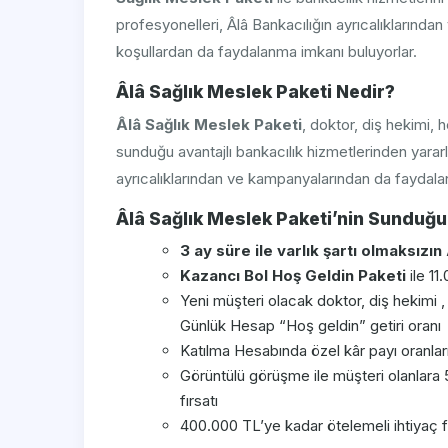
profesyonelleri, Âlâ Bankacılığın ayrıcalıklarından
koşullardan da faydalanma imkanı buluyorlar.
Âlâ Sağlık Meslek Paketi Nedir?
Âlâ Sağlık Meslek Paketi
, doktor, diş hekimi,
sunduğu avantajlı bankacılık hizmetlerinden yarar
ayrıcalıklarından ve kampanyalarından da faydal
Âlâ Sağlık Meslek Paketi’nin Sunduğu
3 ay süre ile varlık şartı olmaksızın 
Kazancı Bol Hoş Geldin Paketi
ile 11
Yeni müşteri olacak doktor, diş hekimi ,
Günlük Hesap “Hoş geldin” getiri oranı
Katılma Hesabında özel kâr payı oranlar
Görüntülü görüşme ile müşteri olanlara
fırsatı
400.000 TL’ye kadar ötelemeli ihtiyaç 