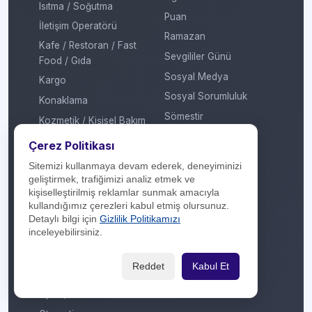
Isıtma / Soğutma
Puan
İletişim Operatörü
Ramazan
Kafe / Restoran / Fast
Sevgililer Günü
Food / Gıda
Sosyal Medya
Kargo
Sosyal Sorumluluk
Konaklama
Sömestir
Kozmetik / Kişisel Bakım
Takas
Kripto Platformu
Çerez Politikası
Taksit Atlat
Kuru Temizleme
Sitemizi kullanmaya devam ederek, deneyiminizi
Temassız Ödeme
geliştirmek, trafiğimizi analiz etmek ve
Kültür / Sanat
kişiselleştirilmiş reklamlar sunmak amacıyla
Tiyatro / Müzikal
Market
kullandığımız çerezleri kabul etmiş olursunuz.
Vergi Ödeme
Detaylı bilgi için
Gizlilik Politikamızı
Mobil Uygulama
inceleyebilirsiniz.
Yarışma
Mobilya / Dekorasyon
Yılbaşı
Mutfak Gereçleri /
Reddet
Kabul Et
Küçük Ev Aletleri
Yöresel Ürünler
Optik / Saat