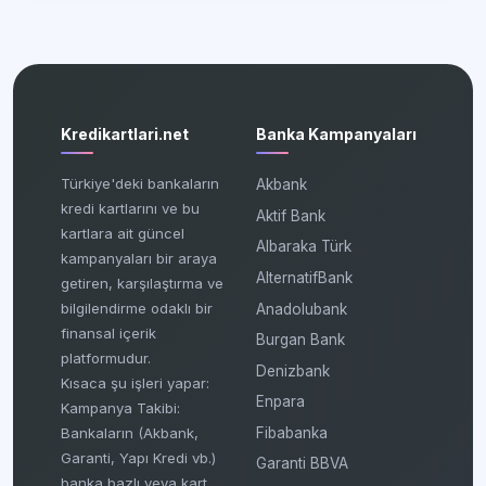
Kredikartlari.net
Banka Kampanyaları
Türkiye'deki bankaların
Akbank
kredi kartlarını ve bu
Aktif Bank
kartlara ait güncel
Albaraka Türk
kampanyaları bir araya
AlternatifBank
getiren, karşılaştırma ve
bilgilendirme odaklı bir
Anadolubank
finansal içerik
Burgan Bank
platformudur.
Denizbank
Kısaca şu işleri yapar:
Enpara
Kampanya Takibi:
Fibabanka
Bankaların (Akbank,
Garanti, Yapı Kredi vb.)
Garanti BBVA
banka bazlı veya kart