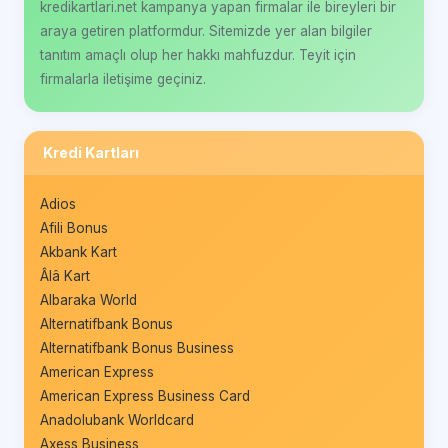
kredikartlari.net kampanya yapan firmalar ile bireyleri bir
araya getiren platformdur. Sitemizde yer alan bilgiler
tanıtım amaçlı olup her hakkı mahfuzdur. Teyit için
firmalarla iletişime geçiniz.
Kredi Kartları
Adios
Afili Bonus
Akbank Kart
Âlâ Kart
Albaraka World
Alternatifbank Bonus
Alternatifbank Bonus Business
American Express
American Express Business Card
Anadolubank Worldcard
Axess Business