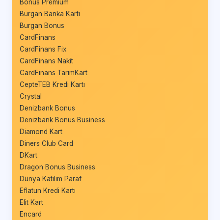
Bonus Premium
Burgan Banka Kartı
Burgan Bonus
CardFinans
CardFinans Fix
CardFinans Nakit
CardFinans TarımKart
CepteTEB Kredi Kartı
Crystal
Denizbank Bonus
Denizbank Bonus Business
Diamond Kart
Diners Club Card
DKart
Dragon Bonus Business
Dünya Katılım Paraf
Eflatun Kredi Kartı
Elit Kart
Encard