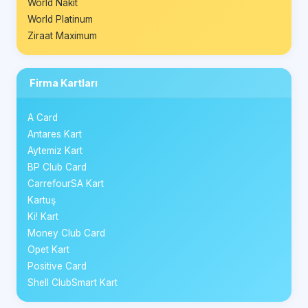
World Nakit
World Platinum
Ziraat Maximum
Firma Kartları
A Card
Antares Kart
Aytemiz Kart
BP Club Card
CarrefourSA Kart
Kartuş
Ki! Kart
Money Club Card
Opet Kart
Positive Card
Shell ClubSmart Kart