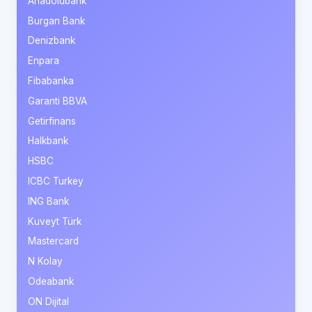
Anadolubank
Burgan Bank
Denizbank
Enpara
Fibabanka
Garanti BBVA
Getirfinans
Halkbank
HSBC
ICBC Turkey
ING Bank
Kuveyt Türk
Mastercard
N Kolay
Odeabank
ON Dijital