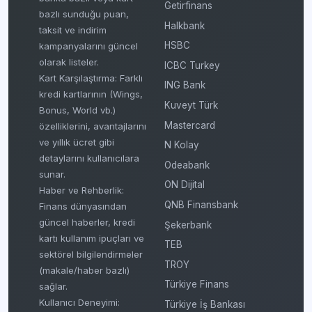
Getirfinans
bazlı sunduğu puan,
Halkbank
taksit ve indirim
HSBC
kampanyalarını güncel
olarak listeler.
ICBC Turkey
Kart Karşılaştırma: Farklı
ING Bank
kredi kartlarının (Wings,
Kuveyt Türk
Bonus, World vb.)
Mastercard
özelliklerini, avantajlarını
ve yıllık ücret gibi
N Kolay
detaylarını kullanıcılara
Odeabank
sunar.
ON Dijital
Haber ve Rehberlik:
QNB Finansbank
Finans dünyasından
güncel haberler, kredi
Şekerbank
kartı kullanım ipuçları ve
TEB
sektörel bilgilendirmeler
TROY
(makale/haber bazlı)
Türkiye Finans
sağlar.
Kullanıcı Deneyimi:
Türkiye İş Bankası