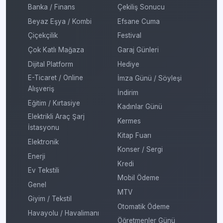
Banka / Finans
Çekiliş Sonucu
Beyaz Eşya / Kombi
Efsane Cuma
Çiçekçilik
Festival
Çok Katlı Mağaza
Garaj Günleri
Dijital Platform
Hediye
E-Ticaret / Online
İmza Günü / Söyleşi
Alışveriş
İndirim
Eğitim / Kırtasiye
Kadınlar Günü
Elektrikli Araç Şarj
Kermes
İstasyonu
Kitap Fuarı
Elektronik
Konser / Sergi
Enerji
Kredi
Ev Tekstili
Mobil Ödeme
Genel
MTV
Giyim / Tekstil
Otomatik Ödeme
Havayolu / Havalimanı
Öğretmenler Günü