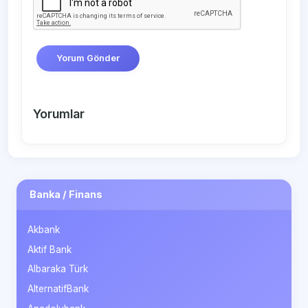
Yorum Gönder
Yorumlar
Banka / Finans
Akbank
Aktif Bank
Albaraka Türk
AlternatifBank