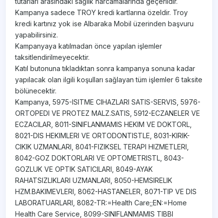
tutarları arasındaki sağlık harcamalarında geçerlidir.
Kampanya sadece TROY kredi kartlarına özeldir. Troy
kredi kartınız yok ise Albaraka Mobil üzerinden başvuru
yapabilirsiniz.
Kampanyaya katılmadan önce yapılan işlemler
taksitlendirilmeyecektir.
Katıl butonuna tıkladıktan sonra kampanya sonuna kadar
yapılacak olan ilgili koşulları sağlayan tüm işlemler 6 taksite
bölünecektir.
Kampanya, 5975-ISITME CIHAZLARI SATIS-SERVIS, 5976-
ORTOPEDI VE PROTEZ MALZ.SATIS, 5912-ECZANELER VE
ECZACILAR, 8011-SINIFLANMAMIS HEKIM VE DOKTORL,
8021-DIS HEKIMLERI VE ORTODONTISTLE, 8031-KIRIK-
CIKIK UZMANLARI, 8041-FIZIKSEL TERAPI HIZMETLERI,
8042-GOZ DOKTORLARI VE OPTOMETRISTL, 8043-
GOZLUK VE OPTIK SATICILARI, 8049-AYAK
RAHATSIZLIKLARI UZMANLARI, 8050-HEMSIRELIK
HZM.BAKIMEVLERI, 8062-HASTANELER, 8071-TIP VE DIS
LABORATUARLARI, 8082-TR:=Health Care;;EN:=Home
Health Care Service, 8099-SINIFLANMAMIS TIBBI