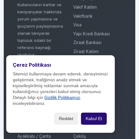
Kullanıcıların kartlar ve
Vakıf Katılım
kampanyalar hakkında
Vakıfbank
yorum yapmasına ve
Visa
ipuçlarını paylaşmasına
olanak tanıyarak
Yapı Kredi Bankası
topluluk odaklı bir
Ziraat Bankası
referans kaynağı
Ziraat Katılım
oluşturur.
Çerez Politikası
© 2018 - 2026
Sitemizi kullanmaya devam ederek, deneyiminizi
Sektörler
Kategoriler
geliştirmek, trafiğimizi analiz etmek ve
kişiselleştirilmiş reklamlar sunmak amacıyla
kullandığımız çerezleri kabul etmiş olursunuz.
Akaryakıt
Aktüel / Broşür
Detaylı bilgi için
Gizlilik Politikamızı
Aksesuar / Takı
Anneler Günü
inceleyebilirsiniz.
Araç Bakım / Servis
Artı Taksit
Araç Kiralama
Atölye
Reddet
Kabul Et
AVM
Babalar Günü
Ayakkabı / Çanta
Çekiliş