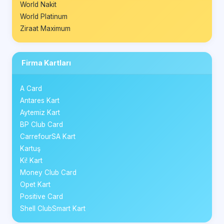
World Nakit
World Platinum
Ziraat Maximum
Firma Kartları
A Card
Antares Kart
Aytemiz Kart
BP Club Card
CarrefourSA Kart
Kartuş
Ki! Kart
Money Club Card
Opet Kart
Positive Card
Shell ClubSmart Kart