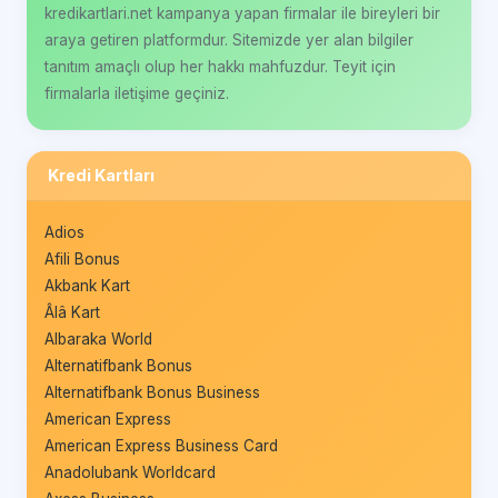
kredikartlari.net kampanya yapan firmalar ile bireyleri bir
araya getiren platformdur. Sitemizde yer alan bilgiler
tanıtım amaçlı olup her hakkı mahfuzdur. Teyit için
firmalarla iletişime geçiniz.
Kredi Kartları
Adios
Afili Bonus
Akbank Kart
Âlâ Kart
Albaraka World
Alternatifbank Bonus
Alternatifbank Bonus Business
American Express
American Express Business Card
Anadolubank Worldcard