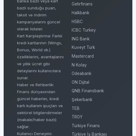
banka bazlı veya kart
Getirfinans
bazlı sunduğu puan,
Halkbank
taksit ve indirim
HSBC
kampanyalarını güncel
olarak listeler.
ICBC Turkey
Kart Karşılaştırma: Farklı
ING Bank
kredi kartlarının (Wings,
Kuveyt Türk
Bonus, World vb.)
Mastercard
özelliklerini, avantajlarını
ve yıllık ücret gibi
N Kolay
detaylarını kullanıcılara
Odeabank
sunar.
ON Dijital
Haber ve Rehberlik:
QNB Finansbank
Finans dünyasından
güncel haberler, kredi
Şekerbank
kartı kullanım ipuçları ve
TEB
sektörel bilgilendirmeler
TROY
(makale/haber bazlı)
Türkiye Finans
sağlar.
Kullanıcı Deneyimi:
Türkiye İş Bankası