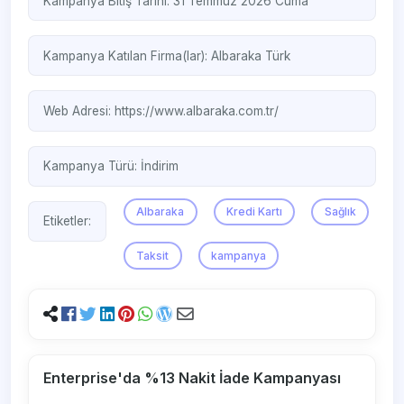
Kampanya Bitiş Tarihi: 31 Temmuz 2026 Cuma
Kampanya Katılan Firma(lar):
Albaraka Türk
Web Adresi:
https://www.albaraka.com.tr/
Kampanya Türü:
İndirim
Albaraka
Kredi Kartı
Sağlık
Etiketler:
Taksit
kampanya
Enterprise'da %13 Nakit İade Kampanyası