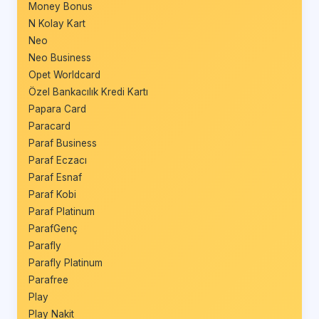
Money Bonus
N Kolay Kart
Neo
Neo Business
Opet Worldcard
Özel Bankacılık Kredi Kartı
Papara Card
Paracard
Paraf Business
Paraf Eczacı
Paraf Esnaf
Paraf Kobi
Paraf Platinum
ParafGenç
Parafly
Parafly Platinum
Parafree
Play
Play Nakit