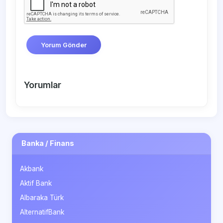
Yorum Gönder
Yorumlar
Banka / Finans
Akbank
Aktif Bank
Albaraka Türk
AlternatifBank