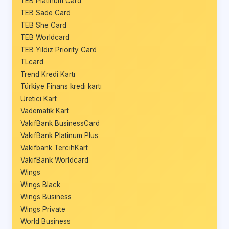
TEB Platinum Card
TEB Sade Card
TEB She Card
TEB Worldcard
TEB Yıldız Priority Card
TLcard
Trend Kredi Kartı
Türkiye Finans kredi kartı
Üretici Kart
Vadematik Kart
VakıfBank BusinessCard
VakıfBank Platinum Plus
Vakıfbank TercihKart
VakıfBank Worldcard
Wings
Wings Black
Wings Business
Wings Private
World Business