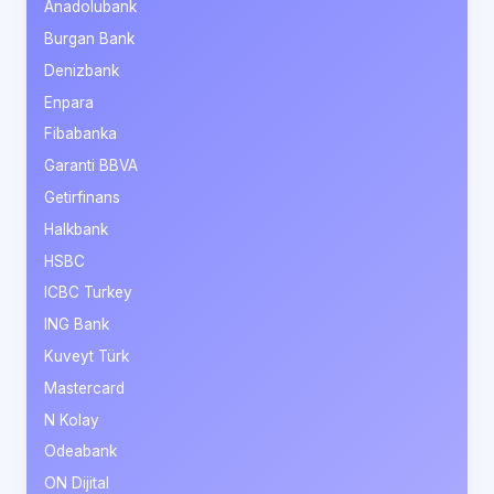
Anadolubank
Burgan Bank
Denizbank
Enpara
Fibabanka
Garanti BBVA
Getirfinans
Halkbank
HSBC
ICBC Turkey
ING Bank
Kuveyt Türk
Mastercard
N Kolay
Odeabank
ON Dijital