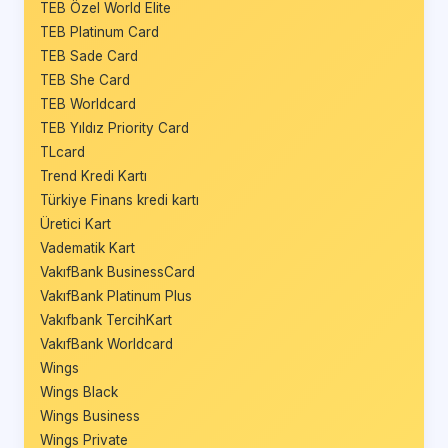
TEB Özel World Elite
TEB Platinum Card
TEB Sade Card
TEB She Card
TEB Worldcard
TEB Yıldız Priority Card
TLcard
Trend Kredi Kartı
Türkiye Finans kredi kartı
Üretici Kart
Vadematik Kart
VakıfBank BusinessCard
VakıfBank Platinum Plus
Vakıfbank TercihKart
VakıfBank Worldcard
Wings
Wings Black
Wings Business
Wings Private