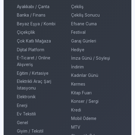
Ayakkabı / Çanta
Çekiliş
Banka / Finans
Çekiliş Sonucu
Beyaz Eşya / Kombi
Efsane Cuma
Çiçekçilik
Festival
Çok Katlı Mağaza
Garaj Günleri
Dijital Platform
Hediye
E-Ticaret / Online
İmza Günü / Söyleşi
Alışveriş
İndirim
Eğitim / Kırtasiye
Kadınlar Günü
Elektrikli Araç Şarj
Kermes
İstasyonu
Kitap Fuarı
Elektronik
Konser / Sergi
Enerji
Kredi
Ev Tekstili
Mobil Ödeme
Genel
MTV
Giyim / Tekstil