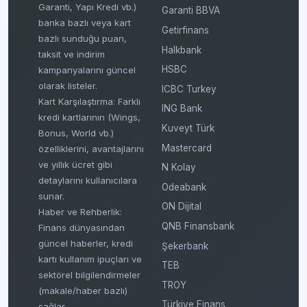
Garanti, Yapı Kredi vb.)
Garanti BBVA
banka bazlı veya kart
Getirfinans
bazlı sunduğu puan,
Halkbank
taksit ve indirim
HSBC
kampanyalarını güncel
olarak listeler.
ICBC Turkey
Kart Karşılaştırma: Farklı
ING Bank
kredi kartlarının (Wings,
Kuveyt Türk
Bonus, World vb.)
Mastercard
özelliklerini, avantajlarını
ve yıllık ücret gibi
N Kolay
detaylarını kullanıcılara
Odeabank
sunar.
ON Dijital
Haber ve Rehberlik:
QNB Finansbank
Finans dünyasından
güncel haberler, kredi
Şekerbank
kartı kullanım ipuçları ve
TEB
sektörel bilgilendirmeler
TROY
(makale/haber bazlı)
Türkiye Finans
sağlar.