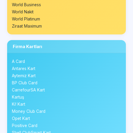
World Business
World Nakit
World Platinum
Ziraat Maximum
Firma Kartları
A Card
Antares Kart
Aytemiz Kart
BP Club Card
CarrefourSA Kart
Kartuş
Ki! Kart
Money Club Card
Opet Kart
Positive Card
Shell ClubSmart Kart