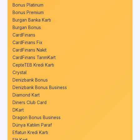
Bonus Platinum
Bonus Premium
Burgan Banka Kartı
Burgan Bonus
CardFinans
CardFinans Fix
CardFinans Nakit
CardFinans TarımKart
CepteTEB Kredi Kartı
Crystal
Denizbank Bonus
Denizbank Bonus Business
Diamond Kart
Diners Club Card
DKart
Dragon Bonus Business
Dünya Katılım Paraf
Eflatun Kredi Kartı
Elit Kart