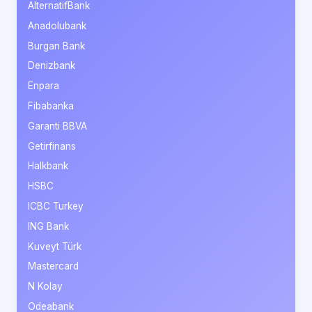
AlternatifBank
Anadolubank
Burgan Bank
Denizbank
Enpara
Fibabanka
Garanti BBVA
Getirfinans
Halkbank
HSBC
ICBC Turkey
ING Bank
Kuveyt Türk
Mastercard
N Kolay
Odeabank