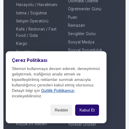
Otomatik Ödeme
Havayolu / Havalimanı
Öğretmenler Günü
Isıtma / Soğutma
Puan
İletişim Operatörü
Ramazan
Kafe / Restoran / Fast
Sevgililer Günü
Food / Gıda
Sosyal Medya
Kargo
Sosyal Sorumluluk
Konaklama
Sömestir
Çerez Politikası
Kozmetik / Kişisel Bakım
Takas
Kripto Platformu
Sitemizi kullanmaya devam ederek, deneyiminizi
geliştirmek, trafiğimizi analiz etmek ve
Taksit Atlat
Kuru Temizleme
kişiselleştirilmiş reklamlar sunmak amacıyla
Temassız Ödeme
Kültür / Sanat
kullandığımız çerezleri kabul etmiş olursunuz.
Detaylı bilgi için
Gizlilik Politikamızı
Tiyatro / Müzikal
Market
inceleyebilirsiniz.
Vergi Ödeme
Mobil Uygulama
Yarışma
Mobilya / Dekorasyon
Reddet
Kabul Et
Yılbaşı
Mutfak Gereçleri /
Küçük Ev Aletleri
Yöresel Ürünler