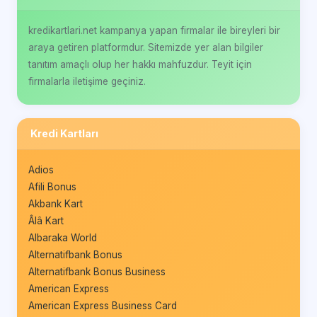
kredikartlari.net kampanya yapan firmalar ile bireyleri bir
araya getiren platformdur. Sitemizde yer alan bilgiler
tanıtım amaçlı olup her hakkı mahfuzdur. Teyit için
firmalarla iletişime geçiniz.
Kredi Kartları
Adios
Afili Bonus
Akbank Kart
Âlâ Kart
Albaraka World
Alternatifbank Bonus
Alternatifbank Bonus Business
American Express
American Express Business Card