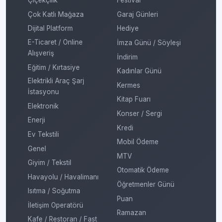
Çiçekçilik
Festival
Çok Katlı Mağaza
Garaj Günleri
Dijital Platform
Hediye
E-Ticaret / Online
İmza Günü / Söyleşi
Alışveriş
İndirim
Eğitim / Kırtasiye
Kadınlar Günü
Elektrikli Araç Şarj
Kermes
İstasyonu
Kitap Fuarı
Elektronik
Konser / Sergi
Enerji
Kredi
Ev Tekstili
Mobil Ödeme
Genel
MTV
Giyim / Tekstil
Otomatik Ödeme
Havayolu / Havalimanı
Öğretmenler Günü
Isıtma / Soğutma
Puan
İletişim Operatörü
Ramazan
Kafe / Restoran / Fast