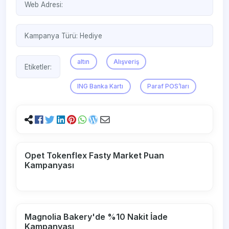
Web Adresi:
Kampanya Türü:
Hediye
altın
Alışveriş
Etiketler:
ING Banka Kartı
Paraf POS’ları
Opet Tokenflex Fasty Market Puan
Kampanyası
Magnolia Bakery'de %10 Nakit İade
Kampanyası