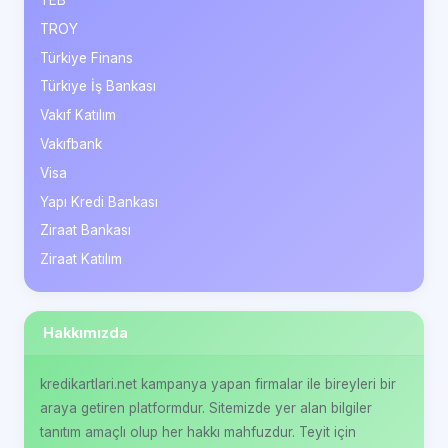
TEB
TROY
Türkiye Finans
Türkiye İş Bankası
Vakıf Katılım
Vakıfbank
Visa
Yapı Kredi Bankası
Ziraat Bankası
Ziraat Katılım
Hakkımızda
kredikartlari.net kampanya yapan firmalar ile bireyleri bir
araya getiren platformdur. Sitemizde yer alan bilgiler
tanıtım amaçlı olup her hakkı mahfuzdur. Teyit için