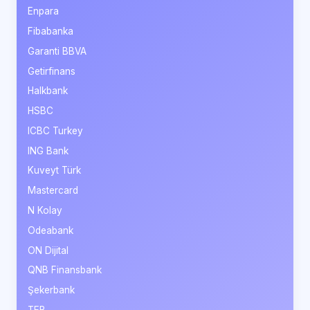
Enpara
Fibabanka
Garanti BBVA
Getirfinans
Halkbank
HSBC
ICBC Turkey
ING Bank
Kuveyt Türk
Mastercard
N Kolay
Odeabank
ON Dijital
QNB Finansbank
Şekerbank