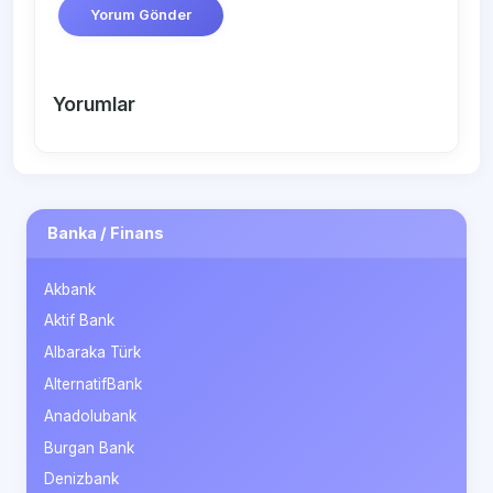
Yorum Gönder
Yorumlar
Banka / Finans
Akbank
Aktif Bank
Albaraka Türk
AlternatifBank
Anadolubank
Burgan Bank
Denizbank