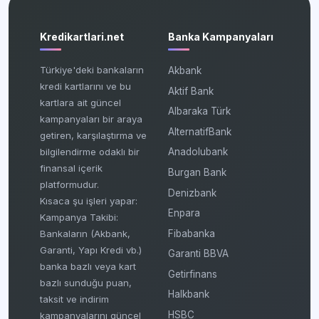
Kredikartlari.net
Banka Kampanyaları
Türkiye'deki bankaların
Akbank
kredi kartlarını ve bu
Aktif Bank
kartlara ait güncel
Albaraka Türk
kampanyaları bir araya
AlternatifBank
getiren, karşılaştırma ve
bilgilendirme odaklı bir
Anadolubank
finansal içerik
Burgan Bank
platformudur.
Denizbank
Kısaca şu işleri yapar:
Enpara
Kampanya Takibi:
Fibabanka
Bankaların (Akbank,
Garanti, Yapı Kredi vb.)
Garanti BBVA
banka bazlı veya kart
Getirfinans
bazlı sunduğu puan,
Halkbank
taksit ve indirim
HSBC
kampanyalarını güncel