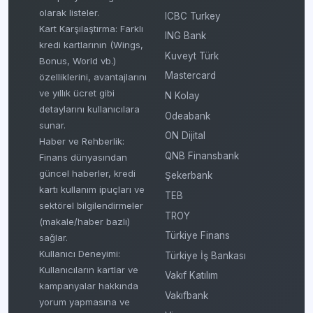
olarak listeler.
ICBC Turkey
Kart Karşılaştırma: Farklı
ING Bank
kredi kartlarının (Wings,
Kuveyt Türk
Bonus, World vb.)
Mastercard
özelliklerini, avantajlarını
ve yıllık ücret gibi
N Kolay
detaylarını kullanıcılara
Odeabank
sunar.
ON Dijital
Haber ve Rehberlik:
QNB Finansbank
Finans dünyasından
güncel haberler, kredi
Şekerbank
kartı kullanım ipuçları ve
TEB
sektörel bilgilendirmeler
TROY
(makale/haber bazlı)
Türkiye Finans
sağlar.
Kullanıcı Deneyimi:
Türkiye İş Bankası
Kullanıcıların kartlar ve
Vakıf Katılım
kampanyalar hakkında
Vakıfbank
yorum yapmasına ve