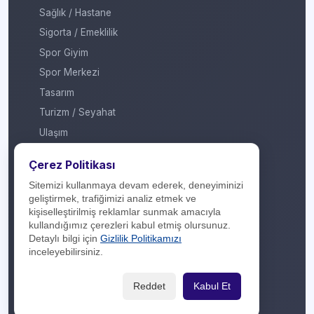
Sağlık / Hastane
Sigorta / Emeklilik
Spor Giyim
Spor Merkezi
Tasarım
Turizm / Seyahat
Ulaşım
Veteriner / Pet Shop
Çerez Politikası
Yapı Marketi
Sitemizi kullanmaya devam ederek, deneyiminizi
Yurt Dışı / Duty Free
geliştirmek, trafiğimizi analiz etmek ve
kişiselleştirilmiş reklamlar sunmak amacıyla
Hakkımızda
kullandığımız çerezleri kabul etmiş olursunuz.
Detaylı bilgi için
Gizlilik Politikamızı
İletişim
inceleyebilirsiniz.
Yasal Yükümlülük
Reddet
Kabul Et
Gizlilik Politikası