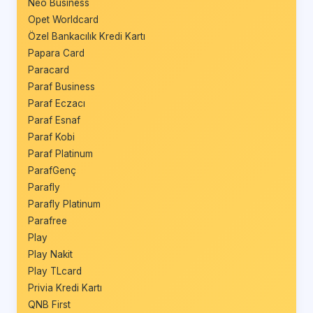
Neo Business
Opet Worldcard
Özel Bankacılık Kredi Kartı
Papara Card
Paracard
Paraf Business
Paraf Eczacı
Paraf Esnaf
Paraf Kobi
Paraf Platinum
ParafGenç
Parafly
Parafly Platinum
Parafree
Play
Play Nakit
Play TLcard
Privia Kredi Kartı
QNB First