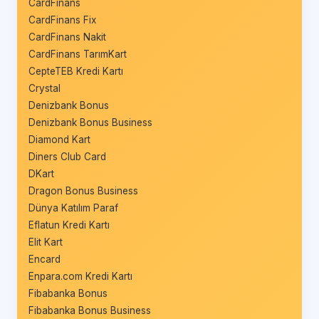
CardFinans
CardFinans Fix
CardFinans Nakit
CardFinans TarımKart
CepteTEB Kredi Kartı
Crystal
Denizbank Bonus
Denizbank Bonus Business
Diamond Kart
Diners Club Card
DKart
Dragon Bonus Business
Dünya Katılım Paraf
Eflatun Kredi Kartı
Elit Kart
Encard
Enpara.com Kredi Kartı
Fibabanka Bonus
Fibabanka Bonus Business