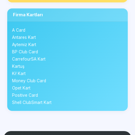
Firma Kartları
A Card
Antares Kart
Aytemiz Kart
BP Club Card
CarrefourSA Kart
Kartuş
Ki! Kart
Money Club Card
Opet Kart
Positive Card
Shell ClubSmart Kart