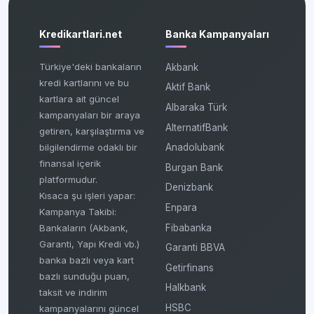
Kredikartlari.net
Banka Kampanyaları
Türkiye'deki bankaların
Akbank
kredi kartlarını ve bu
Aktif Bank
kartlara ait güncel
Albaraka Türk
kampanyaları bir araya
AlternatifBank
getiren, karşılaştırma ve
bilgilendirme odaklı bir
Anadolubank
finansal içerik
Burgan Bank
platformudur.
Denizbank
Kısaca şu işleri yapar:
Enpara
Kampanya Takibi:
Fibabanka
Bankaların (Akbank,
Garanti, Yapı Kredi vb.)
Garanti BBVA
banka bazlı veya kart
Getirfinans
bazlı sunduğu puan,
Halkbank
taksit ve indirim
HSBC
kampanyalarını güncel