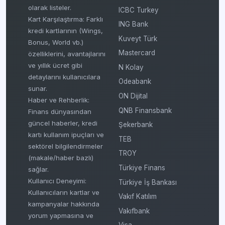
olarak listeler.
ICBC Turkey
Kart Karşılaştırma: Farklı
ING Bank
kredi kartlarının (Wings,
Kuveyt Türk
Bonus, World vb.)
Mastercard
özelliklerini, avantajlarını
ve yıllık ücret gibi
N Kolay
detaylarını kullanıcılara
Odeabank
sunar.
ON Dijital
Haber ve Rehberlik:
QNB Finansbank
Finans dünyasından
güncel haberler, kredi
Şekerbank
kartı kullanım ipuçları ve
TEB
sektörel bilgilendirmeler
TROY
(makale/haber bazlı)
Türkiye Finans
sağlar.
Kullanıcı Deneyimi:
Türkiye İş Bankası
Kullanıcıların kartlar ve
Vakıf Katılım
kampanyalar hakkında
Vakıfbank
yorum yapmasına ve