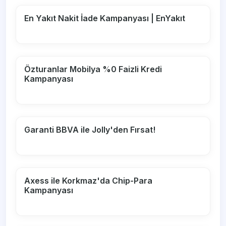
En Yakıt Nakit İade Kampanyası | EnYakıt
Özturanlar Mobilya %0 Faizli Kredi
Kampanyası
Garanti BBVA ile Jolly'den Fırsat!
Axess ile Korkmaz'da Chip-Para
Kampanyası