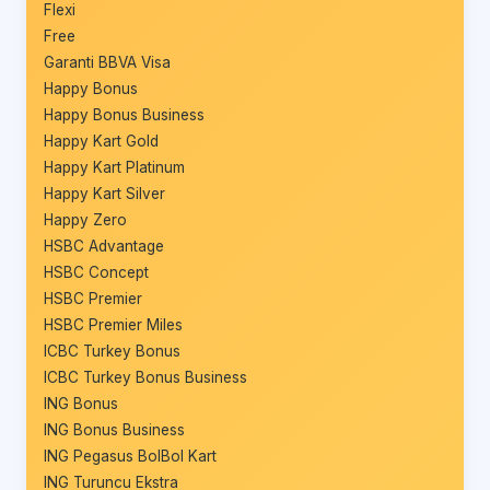
Flexi
Free
Garanti BBVA Visa
Happy Bonus
Happy Bonus Business
Happy Kart Gold
Happy Kart Platinum
Happy Kart Silver
Happy Zero
HSBC Advantage
HSBC Concept
HSBC Premier
HSBC Premier Miles
ICBC Turkey Bonus
ICBC Turkey Bonus Business
ING Bonus
ING Bonus Business
ING Pegasus BolBol Kart
ING Turuncu Ekstra