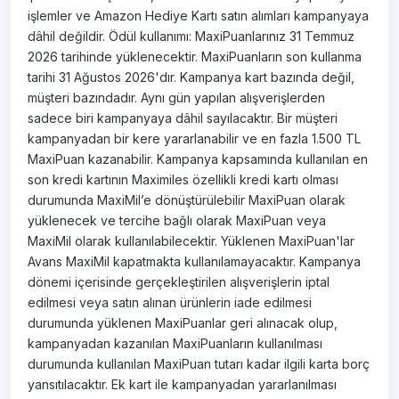
işlemler ve Amazon Hediye Kartı satın alımları kampanyaya
dâhil değildir. Ödül kullanımı: MaxiPuanlarınız 31 Temmuz
2026 tarihinde yüklenecektir. MaxiPuanların son kullanma
tarihi 31 Ağustos 2026'dır. Kampanya kart bazında değil,
müşteri bazındadır. Aynı gün yapılan alışverişlerden
sadece biri kampanyaya dâhil sayılacaktır. Bir müşteri
kampanyadan bir kere yararlanabilir ve en fazla 1.500 TL
MaxiPuan kazanabilir. Kampanya kapsamında kullanılan en
son kredi kartının Maximiles özellikli kredi kartı olması
durumunda MaxiMil’e dönüştürülebilir MaxiPuan olarak
yüklenecek ve tercihe bağlı olarak MaxiPuan veya
MaxiMil olarak kullanılabilecektir. Yüklenen MaxiPuan'lar
Avans MaxiMil kapatmakta kullanılamayacaktır. Kampanya
dönemi içerisinde gerçekleştirilen alışverişlerin iptal
edilmesi veya satın alınan ürünlerin iade edilmesi
durumunda yüklenen MaxiPuanlar geri alınacak olup,
kampanyadan kazanılan MaxiPuanların kullanılması
durumunda kullanılan MaxiPuan tutarı kadar ilgili karta borç
yansıtılacaktır. Ek kart ile kampanyadan yararlanılması