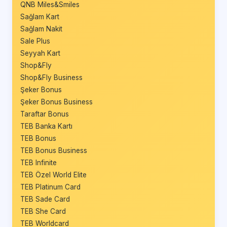
QNB Miles&Smiles
Sağlam Kart
Sağlam Nakit
Sale Plus
Seyyah Kart
Shop&Fly
Shop&Fly Business
Şeker Bonus
Şeker Bonus Business
Taraftar Bonus
TEB Banka Kartı
TEB Bonus
TEB Bonus Business
TEB Infinite
TEB Özel World Elite
TEB Platinum Card
TEB Sade Card
TEB She Card
TEB Worldcard