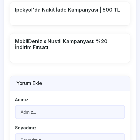
Ipekyol'da Nakit İade Kampanyası | 500 TL
MobilDeniz x Nustil Kampanyası: %20
İndirim Fırsatı
Yorum Ekle
Adınız
Soyadınız