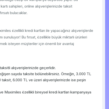
kartı sahipleri, online alışverişlerinizde taksit
ırsatı bulacaklar.
miles özellikli kredi kartları ile yapacağınız alışverişlerde
ı sunuluyor! Bu fırsat, özellikle büyük miktarlı ürünleri
mek isteyen müşteriler için önemli bir avantaj
sitli alışverişlerinizde geçerlidir.
eğişen sayıda taksite bölünebilirsiniz. Örneğin, 3.000 TL
3 taksit, 6.000 TL ve üzeri alışverişlerinizde ise peşin
 Maximiles özellikli bireysel kredi kartları kampanyaya