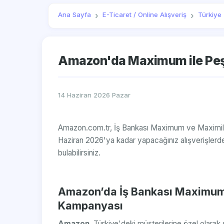
Ana Sayfa
E-Ticaret / Online Alışveriş
Türkiye 
Amazon'da Maximum ile Peşi
14 Haziran 2026 Pazar
Amazon.com.tr, İş Bankası Maximum ve Maximiles k
Haziran 2026'ya kadar yapacağınız alışverişlerde 
bulabilirsiniz.
Amazon’da İş Bankası Maximum i
Kampanyası
Amazon
, Türkiye'deki müşterilerine özel olara