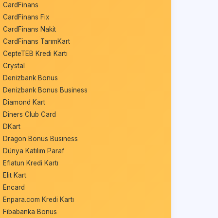
CardFinans
CardFinans Fix
CardFinans Nakit
CardFinans TarımKart
CepteTEB Kredi Kartı
Crystal
Denizbank Bonus
Denizbank Bonus Business
Diamond Kart
Diners Club Card
DKart
Dragon Bonus Business
Dünya Katılım Paraf
Eflatun Kredi Kartı
Elit Kart
Encard
Enpara.com Kredi Kartı
Fibabanka Bonus