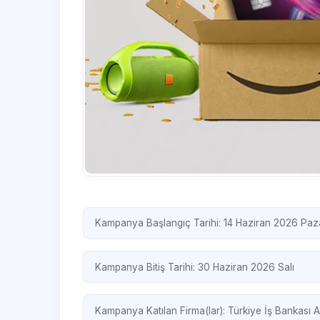
Kampanya Başlangıç Tarihi: 14 Haziran 2026 Paz
Kampanya Bitiş Tarihi: 30 Haziran 2026 Salı
Kampanya Katılan Firma(lar):
Türkiye İş Bankası
A