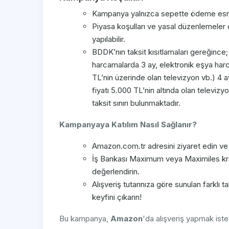
Kampanya yalnızca sepette ödeme esna
Piyasa koşulları ve yasal düzenlemeler
yapılabilir.
BDDK’nın taksit kısıtlamaları gereğince; 
harcamalarda 3 ay, elektronik eşya harc
TL’nin üzerinde olan televizyon vb.) 4 ay
fiyatı 5.000 TL’nin altında olan televiz
taksit sınırı bulunmaktadır.
Kampanyaya Katılım Nasıl Sağlanır?
Amazon.com.tr adresini ziyaret edin ve 
İş Bankası Maximum veya Maximiles kre
değerlendirin.
Alışveriş tutarınıza göre sunulan farklı 
keyfini çıkarın!
Bu kampanya,
Amazon
'da alışveriş yapmak ist