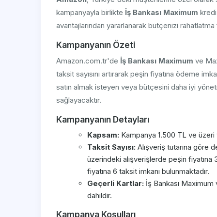
kampanyayla birlikte
İş Bankası Maximum
kredi 
avantajlarından yararlanarak bütçenizi rahatlatma f
Kampanyanın Özeti
Amazon.com.tr'de
İş Bankası Maximum
ve Maxi
taksit sayısını artırarak peşin fiyatına ödeme imkan
satın almak isteyen veya bütçesini daha iyi yönet
sağlayacaktır.
Kampanyanın Detayları
Kapsam:
Kampanya 1.500 TL ve üzeri tak
Taksit Sayısı:
Alışveriş tutarına göre d
üzerindeki alışverişlerde peşin fiyatına 
fiyatına 6 taksit imkanı bulunmaktadır.
Geçerli Kartlar:
İş Bankası Maximum ve
dahildir.
Kampanya Koşulları