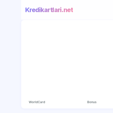
Kredikartlari.net
WorldCard
Bonus