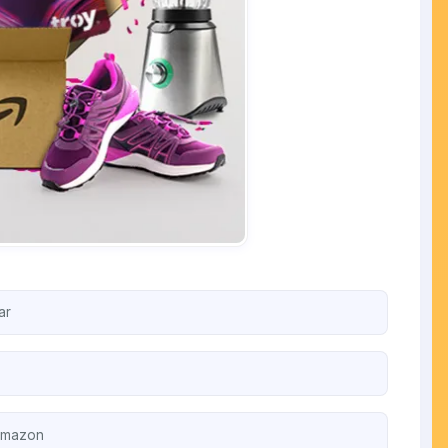
ar
mazon