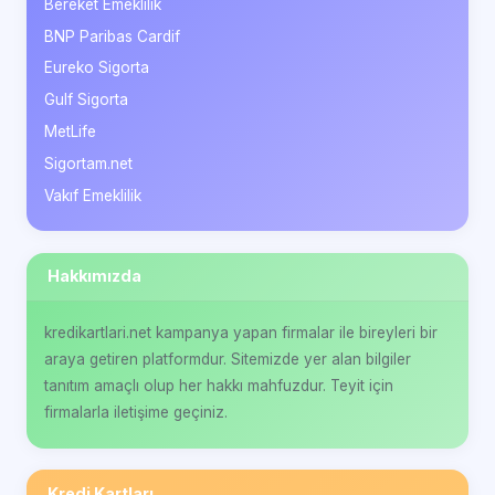
Bereket Emeklilik
BNP Paribas Cardif
Eureko Sigorta
Gulf Sigorta
MetLife
Sigortam.net
Vakıf Emeklilik
Hakkımızda
kredikartlari.net kampanya yapan firmalar ile bireyleri bir
araya getiren platformdur. Sitemizde yer alan bilgiler
tanıtım amaçlı olup her hakkı mahfuzdur. Teyit için
firmalarla iletişime geçiniz.
Kredi Kartları