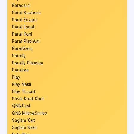
Paracard
Paraf Business
Paraf Eczacı
Paraf Esnaf
Paraf Kobi
Paraf Platinum
ParafGenç
Parafly
Parafly Platinum
Parafree
Play
Play Nakit
Play TLcard
Privia Kredi Kartı
QNB First
QNB Miles&Smiles
Sağlam Kart
Sağlam Nakit