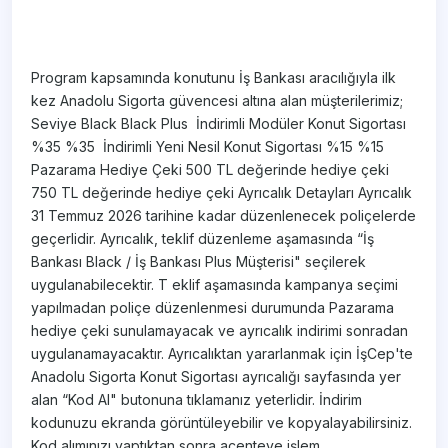
Program kapsamında konutunu İş Bankası aracılığıyla ilk
kez Anadolu Sigorta güvencesi altına alan müşterilerimiz;
​Seviye ​Black ​Black Plus ​ İndirimli Modüler Konut Sigortası ​
%35 ​%35 ​ İndirimli Yeni Nesil Konut Sigortası ​%15 ​%15 ​
Pazarama Hediye Çeki ​500 TL değerinde hediye çeki ​
750 TL değerinde hediye çeki Ayrıcalık Detayları Ayrıcalık
31 Temmuz 2026 tarihine kadar düzenlenecek poliçelerde
geçerlidir. Ayrıcalık, teklif düzenleme aşamasında “İş
Bankası Black / İş Bankası Plus Müşterisi" seçilerek
uygulanabilecektir. T eklif aşamasında kampanya seçimi
yapılmadan poliçe düzenlenmesi durumunda Pazarama
hediye çeki sunulamayacak ve ayrıcalık indirimi sonradan
uygulanamayacaktır. Ayrıcalıktan yararlanmak için İşCep'te
Anadolu Sigorta Konut Sigortası ayrıcalığı sayfasında yer
alan “Kod Al" butonuna tıklamanız yeterlidir. İndirim
kodunuzu ekranda görüntüleyebilir ve kopyalayabilirsiniz.
Kod alımınızı yaptıktan sonra acenteye işlem