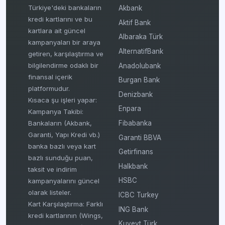
Türkiye'deki bankaların
Akbank
kredi kartlarını ve bu
Aktif Bank
kartlara ait güncel
Albaraka Türk
kampanyaları bir araya
AlternatifBank
getiren, karşılaştırma ve
bilgilendirme odaklı bir
Anadolubank
finansal içerik
Burgan Bank
platformudur.
Denizbank
Kısaca şu işleri yapar:
Enpara
Kampanya Takibi:
Fibabanka
Bankaların (Akbank,
Garanti, Yapı Kredi vb.)
Garanti BBVA
banka bazlı veya kart
Getirfinans
bazlı sunduğu puan,
Halkbank
taksit ve indirim
HSBC
kampanyalarını güncel
olarak listeler.
ICBC Turkey
Kart Karşılaştırma: Farklı
ING Bank
kredi kartlarının (Wings,
Kuveyt Türk