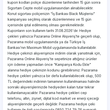
kupon kodları poliçe düzenlenme tarihinden 15 gün sonra
Sigortam Cepte mobil uygulamasından alınabilecektir.
Konut sigortası poliçenizin “İş Bankası Black Müşterisi"
kampanyası seçilmiş olarak düzenlenmesi ve 15 gün
içerisinde iptal edilmemiş olması gerekmektedir.
Kuponların son kullanım tarihi 31.08.2026'dır. Hediye
çekleri yalnızca Pazarama Online Alışveriş’te geçerli olup,
Pazarama mobil uygulamasında ya da Türkiye İş
Bankası’nın Maximum Mobil uygulamasında kullanılabilir.
Hediye çekinizi alışverişinize indirim olarak yansıtmak için,
Pazarama Online Alışveriş'te sepetinize attığınız ürünler
için ödeme yapmadan önce “Kampanya Kodu Ekle"
alanına hediye çekinizin kodunu girebilirsiniz. Pazarama
hediye çekleri yalnızca bir defa kullanılabilecek olup, 500
TL değerindeki indirimin tamamının kullanılmaması halinde
sonraki alışverişlerinizde hediyeden kalan tutar tekrar
kullanılamayacaktır. Pazarama hediye çekleri cep
telefonu, altın, ziynet, dijital kod market ve enerji içeceği
alışverişlerinde geçerli değildir. Pazarama hediye çeki
kullanımı ile ilgili sorularınızda 0850 724 79 76 numaralı