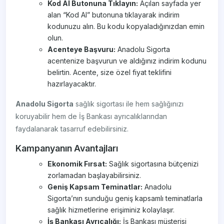
Kod Al Butonuna Tıklayın:
Açılan sayfada yer
alan “Kod Al” butonuna tıklayarak indirim
kodunuzu alın. Bu kodu kopyaladığınızdan emin
olun.
Acenteye Başvuru:
Anadolu Sigorta
acentenize başvurun ve aldığınız indirim kodunu
belirtin. Acente, size özel fiyat teklifini
hazırlayacaktır.
Anadolu Sigorta
sağlık sigortası ile hem sağlığınızı
koruyabilir hem de İş Bankası ayrıcalıklarından
faydalanarak tasarruf edebilirsiniz.
Kampanyanın Avantajları
Ekonomik Fırsat:
Sağlık sigortasına bütçenizi
zorlamadan başlayabilirsiniz.
Geniş Kapsam Teminatlar:
Anadolu
Sigorta’nın sunduğu geniş kapsamlı teminatlarla
sağlık hizmetlerine erişiminiz kolaylaşır.
İş Bankası Ayrıcalığı:
İş Bankası müşterisi