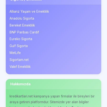
Allianz Yaşam ve Emeklilik
Anadolu Sigorta
Bereket Emeklilik
BNP Paribas Cardif
Eureko Sigorta
Gulf Sigorta
MetLife
Sigortam.net
Vakıf Emeklilik
Hakkımızda
kredikartlari.net kampanya yapan firmalar ile bireyleri bir
araya getiren platformdur. Sitemizde yer alan bilgiler