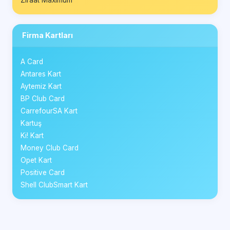
Firma Kartları
A Card
Antares Kart
Aytemiz Kart
BP Club Card
CarrefourSA Kart
Kartuş
Ki! Kart
Money Club Card
Opet Kart
Positive Card
Shell ClubSmart Kart