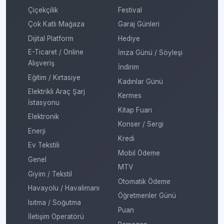
Çiçekçilik
Festival
Çok Katlı Mağaza
Garaj Günleri
Dijital Platform
Hediye
E-Ticaret / Online
İmza Günü / Söyleşi
Alışveriş
İndirim
Eğitim / Kırtasiye
Kadınlar Günü
Elektrikli Araç Şarj
Kermes
İstasyonu
Kitap Fuarı
Elektronik
Konser / Sergi
Enerji
Kredi
Ev Tekstili
Mobil Ödeme
Genel
MTV
Giyim / Tekstil
Otomatik Ödeme
Havayolu / Havalimanı
Öğretmenler Günü
Isıtma / Soğutma
Puan
İletişim Operatörü