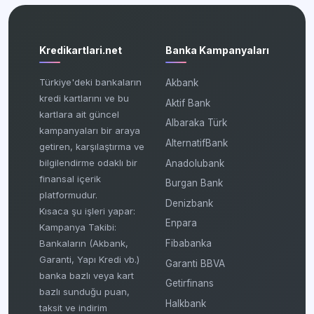
Kredikartlari.net
Banka Kampanyaları
Türkiye'deki bankaların
Akbank
kredi kartlarını ve bu
Aktif Bank
kartlara ait güncel
Albaraka Türk
kampanyaları bir araya
AlternatifBank
getiren, karşılaştırma ve
bilgilendirme odaklı bir
Anadolubank
finansal içerik
Burgan Bank
platformudur.
Denizbank
Kısaca şu işleri yapar:
Enpara
Kampanya Takibi:
Fibabanka
Bankaların (Akbank,
Garanti, Yapı Kredi vb.)
Garanti BBVA
banka bazlı veya kart
Getirfinans
bazlı sunduğu puan,
Halkbank
taksit ve indirim