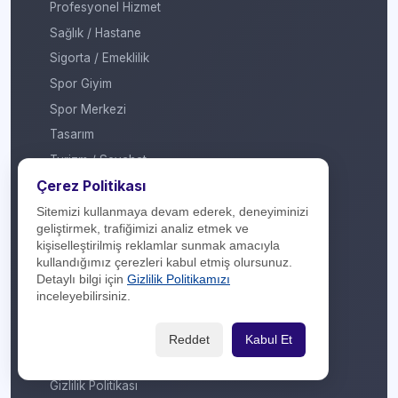
Profesyonel Hizmet
Sağlık / Hastane
Sigorta / Emeklilik
Spor Giyim
Spor Merkezi
Tasarım
Turizm / Seyahat
Çerez Politikası
Ulaşım
Veteriner / Pet Shop
Sitemizi kullanmaya devam ederek, deneyiminizi
geliştirmek, trafiğimizi analiz etmek ve
Yapı Marketi
kişiselleştirilmiş reklamlar sunmak amacıyla
Yurt Dışı / Duty Free
kullandığımız çerezleri kabul etmiş olursunuz.
Detaylı bilgi için
Gizlilik Politikamızı
Hakkımızda
inceleyebilirsiniz.
İletişim
Reddet
Kabul Et
Yasal Yükümlülük
Gizlilik Politikası