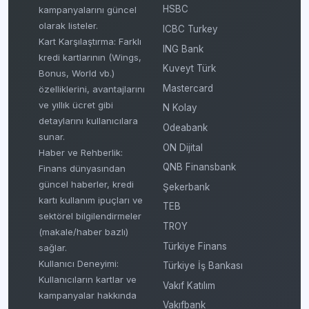
HSBC
kampanyalarını güncel
olarak listeler.
ICBC Turkey
Kart Karşılaştırma: Farklı
ING Bank
kredi kartlarının (Wings,
Kuveyt Türk
Bonus, World vb.)
Mastercard
özelliklerini, avantajlarını
ve yıllık ücret gibi
N Kolay
detaylarını kullanıcılara
Odeabank
sunar.
ON Dijital
Haber ve Rehberlik:
QNB Finansbank
Finans dünyasından
güncel haberler, kredi
Şekerbank
kartı kullanım ipuçları ve
TEB
sektörel bilgilendirmeler
TROY
(makale/haber bazlı)
Türkiye Finans
sağlar.
Kullanıcı Deneyimi:
Türkiye İş Bankası
Kullanıcıların kartlar ve
Vakıf Katılım
kampanyalar hakkında
Vakıfbank