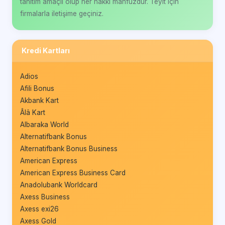
tanıtım amaçlı olup her hakkı mahfuzdur. Teyit için
firmalarla iletişime geçiniz.
Kredi Kartları
Adios
Afili Bonus
Akbank Kart
Âlâ Kart
Albaraka World
Alternatifbank Bonus
Alternatifbank Bonus Business
American Express
American Express Business Card
Anadolubank Worldcard
Axess Business
Axess exi26
Axess Gold