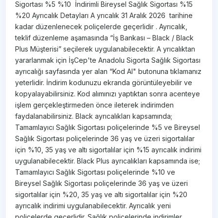
Sigortası ​%5 ​%10 ​ İndirimli Bireysel Sağlık Sigortası ​%15 ​
%20 Ayrıcalık Detayları A yrıcalık 31 Aralık 2026 tarihine
kadar düzenlenecek poliçelerde geçerlidir . Ayrıcalık,
teklif düzenleme aşamasında “İş Bankası – Black / Black
Plus Müşterisi” seçilerek uygulanabilecektir. A yrıcalıktan
yararlanmak için İşCep'te Anadolu Sigorta Sağlık Sigortası
ayrıcalığı sayfasında yer alan “Kod Al" butonuna tıklamanız
yeterlidir. İndirim kodunuzu ekranda görüntüleyebilir ve
kopyalayabilirsiniz. Kod alımınızı yaptıktan sonra acenteye
işlem gerçekleştirmeden önce ileterek indirimden
faydalanabilirsiniz. Black ayrıcalıkları kapsamında;
Tamamlayıcı Sağlık Sigortası poliçelerinde %5 ve Bireysel
Sağlık Sigortası poliçelerinde 36 yaş ve üzeri sigortalılar
için %10, 35 yaş ve altı sigortalılar için %15 ayrıcalık indirimi
uygulanabilecektir. Black Plus ayrıcalıkları kapsamında ise;
Tamamlayıcı Sağlık Sigortası poliçelerinde %10 ve
Bireysel Sağlık Sigortası poliçelerinde 36 yaş ve üzeri
sigortalılar için %20, 35 yaş ve altı sigortalılar için %20
ayrıcalık indirimi uygulanabilecektir. Ayrıcalık yeni
poliçelerde geçerlidir. Sağlık poliçelerinde indirimler