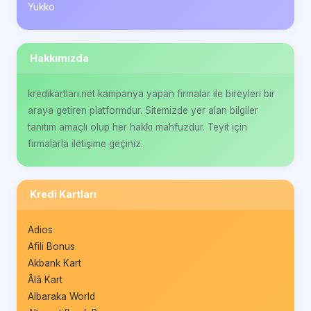
Yukko
Hakkımızda
kredikartlari.net kampanya yapan firmalar ile bireyleri bir
araya getiren platformdur. Sitemizde yer alan bilgiler
tanıtım amaçlı olup her hakkı mahfuzdur. Teyit için
firmalarla iletişime geçiniz.
Kredi Kartları
Adios
Afili Bonus
Akbank Kart
Âlâ Kart
Albaraka World