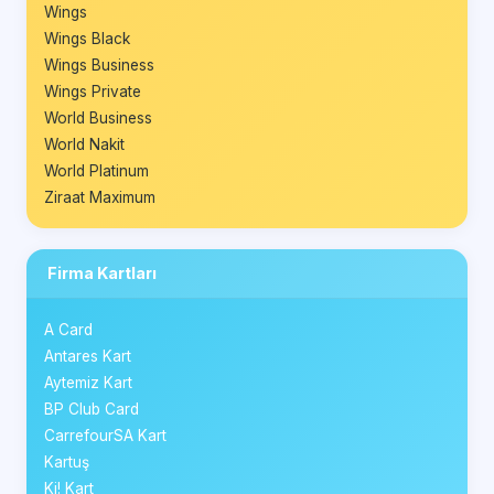
Wings
Wings Black
Wings Business
Wings Private
World Business
World Nakit
World Platinum
Ziraat Maximum
Firma Kartları
A Card
Antares Kart
Aytemiz Kart
BP Club Card
CarrefourSA Kart
Kartuş
Ki! Kart