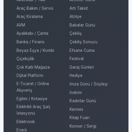
Araç Bakım / Servis
Artı Taksit
Araç Kiralama
Atölye
AVM
Babalar Günü
Ayakkabı / Çanta
Çekiliş
Banka / Finans
Çekiliş Sonucu
Beyaz Eşya / Kombi
Efsane Cuma
Çiçekçilik
Festival
Çok Katlı Mağaza
Garaj Günleri
Dijital Platform
Hediye
E-Ticaret / Online
İmza Günü / Söyleşi
Alışveriş
İndirim
Eğitim / Kırtasiye
Kadınlar Günü
Elektrikli Araç Şarj
Kermes
İstasyonu
Kitap Fuarı
Elektronik
Konser / Sergi
Enerji