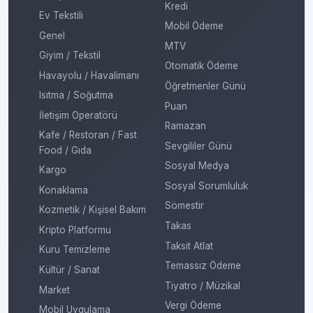
Kredi
Ev Tekstili
Mobil Ödeme
Genel
MTV
Giyim / Tekstil
Otomatik Ödeme
Havayolu / Havalimanı
Öğretmenler Günü
Isıtma / Soğutma
Puan
İletişim Operatörü
Ramazan
Kafe / Restoran / Fast
Sevgililer Günü
Food / Gıda
Sosyal Medya
Kargo
Sosyal Sorumluluk
Konaklama
Sömestir
Kozmetik / Kişisel Bakım
Takas
Kripto Platformu
Taksit Atlat
Kuru Temizleme
Temassız Ödeme
Kültür / Sanat
Tiyatro / Müzikal
Market
Vergi Ödeme
Mobil Uygulama