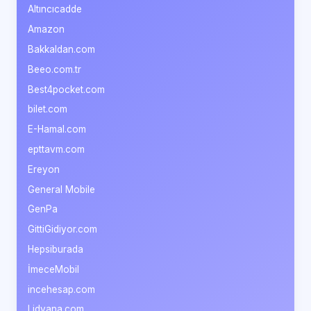
Altıncıcadde
Amazon
Bakkaldan.com
Beeo.com.tr
Best4pocket.com
bilet.com
E-Hamal.com
epttavm.com
Ereyon
General Mobile
GenPa
GittiGidiyor.com
Hepsiburada
İmeceMobil
incehesap.com
Lidyana.com