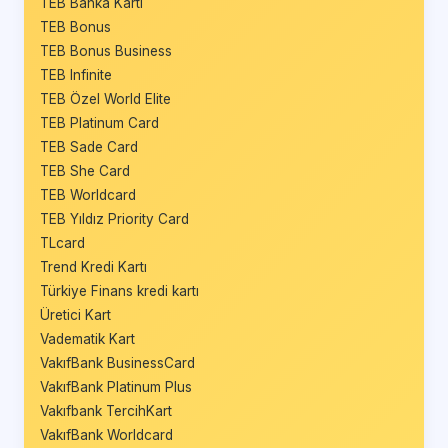
TEB Banka Kartı
TEB Bonus
TEB Bonus Business
TEB Infinite
TEB Özel World Elite
TEB Platinum Card
TEB Sade Card
TEB She Card
TEB Worldcard
TEB Yıldız Priority Card
TLcard
Trend Kredi Kartı
Türkiye Finans kredi kartı
Üretici Kart
Vadematik Kart
VakıfBank BusinessCard
VakıfBank Platinum Plus
Vakıfbank TercihKart
VakıfBank Worldcard