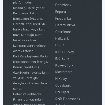
platformudur.
Denizbank
Kısaca şu işleri yapar:
Enpara
Kampanya Takibi:
Fibabanka
Bankaların (Akbank,
Garanti, Yapı Kredi vb.)
Garanti BBVA
banka bazlı veya kart
Getirfinans
bazlı sunduğu puan,
Halkbank
taksit ve indirim
HSBC
kampanyalarını güncel
olarak listeler.
ICBC Turkey
Kart Karşılaştırma: Farklı
ING Bank
kredi kartlarının (Wings,
Kuveyt Türk
Bonus, World vb.)
Mastercard
özelliklerini, avantajlarını
ve yıllık ücret gibi
N Kolay
detaylarını kullanıcılara
Odeabank
sunar.
ON Dijital
Haber ve Rehberlik:
QNB Finansbank
Finans dünyasından
güncel haberler, kredi