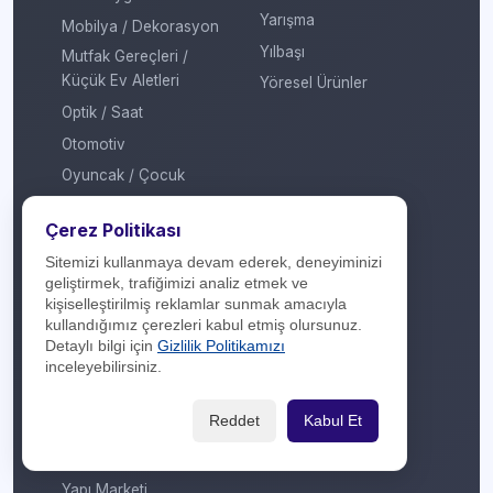
Yarışma
Mobilya / Dekorasyon
Yılbaşı
Mutfak Gereçleri /
Küçük Ev Aletleri
Yöresel Ürünler
Optik / Saat
Otomotiv
Oyuncak / Çocuk
Profesyonel Hizmet
Çerez Politikası
Sağlık / Hastane
Sitemizi kullanmaya devam ederek, deneyiminizi
Sigorta / Emeklilik
geliştirmek, trafiğimizi analiz etmek ve
Spor Giyim
kişiselleştirilmiş reklamlar sunmak amacıyla
kullandığımız çerezleri kabul etmiş olursunuz.
Spor Merkezi
Detaylı bilgi için
Gizlilik Politikamızı
Tasarım
inceleyebilirsiniz.
Turizm / Seyahat
Reddet
Kabul Et
Ulaşım
Veteriner / Pet Shop
Yapı Marketi