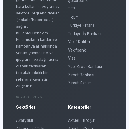
Şekerbank
kartı kullanım ipuçları ve
TEB
sektörel bilgilendirmeler
TROY
(makale/haber bazlı)
Türkiye Finans
sağlar.
Kullanıcı Deneyimi:
Türkiye İş Bankası
Kullanıcıların kartlar ve
Vakıf Katılım
kampanyalar hakkında
Vakıfbank
yorum yapmasına ve
Visa
ipuçlarını paylaşmasına
olanak tanıyarak
Yapı Kredi Bankası
topluluk odaklı bir
Ziraat Bankası
referans kaynağı
Ziraat Katılım
oluşturur.
© 2018 - 2026
Sektörler
Kategoriler
Akaryakıt
Aktüel / Broşür
Aksesuar / Takı
Anneler Günü