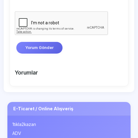
Yorum Gönder
Yorumlar
E-Ticaret / Online Alışveriş
1tikla2kazan
ADV