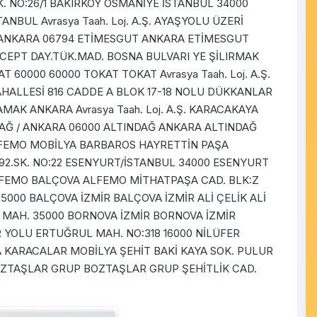
OK. NO:26/1 BAKIRKÖY OSMANİYE İSTANBUL 34000
NBUL Avrasya Taah. Loj. A.Ş. AYAŞYOLU ÜZERİ
T/ANKARA 06794 ETİMESGUT ANKARA ETİMESGUT
CEPT DAY.TÜK.MAD. BOSNA BULVARI YE ŞİLIRMAK
T 60000 60000 TOKAT TOKAT Avrasya Taah. Loj. A.Ş.
ALLESİ 816 CADDE A BLOK 17-18 NOLU DÜKKANLAR
K ANKARA Avrasya Taah. Loj. A.Ş. KARACAKAYA
NDAĞ / ANKARA 06000 ALTINDAĞ ANKARA ALTINDAĞ
. ALFEMO MOBİLYA BARBAROS HAYRETTİN PAŞA
92.SK. NO:22 ESENYURT/İSTANBUL 34000 ESENYURT
FEMO BALÇOVA ALFEMO MİTHATPAŞA CAD. BLK:Z
000 BALÇOVA İZMİR BALÇOVA İZMİR ALİ ÇELİK ALİ
K MAH. 35000 BORNOVA İZMİR BORNOVA İZMİR
YOLU ERTUĞRUL MAH. NO:318 16000 NİLÜFER
 KARACALAR MOBİLYA ŞEHİT BAKİ KAYA SOK. PULUR
BOZTAŞLAR GRUP BOZTAŞLAR GRUP ŞEHİTLİK CAD.