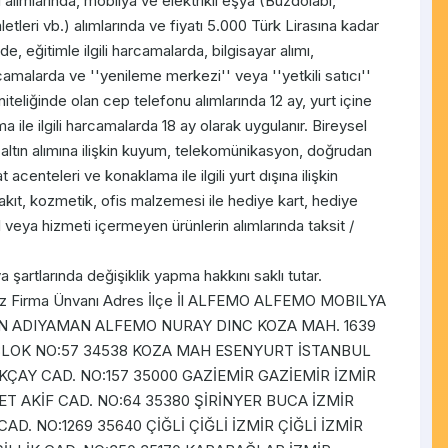
alımlarında, mobilya ve elektrikli eşya (Buzdolabı,
letleri vb.) alımlarında ve fiyatı 5.000 Türk Lirasına kadar
e, eğitimle ilgili harcamalarda, bilgisayar alımı,
arcamalarda ve ''yenileme merkezi'' veya ''yetkili satıcı''
niteliğinde olan cep telefonu alımlarında 12 ay, yurt içine
a ile ilgili harcamalarda 18 ay olarak uygulanır. Bireysel
çe altın alımına ilişkin kuyum, telekomünikasyon, doğrudan
 acenteleri ve konaklama ile ilgili yurt dışına ilişkin
kıt, kozmetik, ofis malzemesi ile hediye kart, hediye
 veya hizmeti içermeyen ürünlerin alımlarında taksit /
rtlarında değişiklik yapma hakkını saklı tutar.
layınız Firma Ünvanı Adres İlçe İl ALFEMO ALFEMO MOBILYA
AN ADIYAMAN ALFEMO NURAY DINC KOZA MAH. 1639
 BLOK NO:57 34538 KOZA MAH ESENYURT İSTANBUL
 AKÇAY CAD. NO:157 35000 GAZİEMİR GAZİEMİR İZMİR
MET AKİF CAD. NO:64 35380 ŞİRİNYER BUCA İZMİR
CAD. NO:1269 35640 ÇİĞLİ ÇİĞLİ İZMİR ÇİĞLİ İZMİR