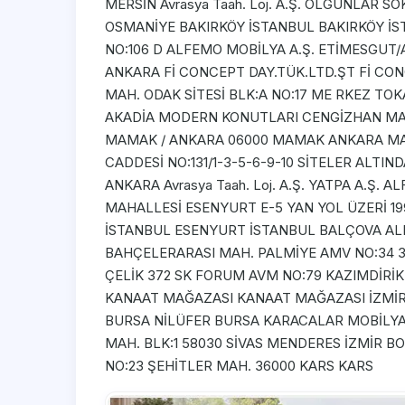
MERSİN Avrasya Taah. Loj. A.Ş. OLGUNLAR S
OSMANİYE BAKIRKÖY İSTANBUL BAKIRKÖY İSTA
NO:106 D ALFEMO MOBİLYA A.Ş. ETİMESGU
ANKARA Fİ CONCEPT DAY.TÜK.LTD.ŞT Fİ CON
MAH. ODAK SİTESİ BLK:A NO:17 ME RKEZ TOKA
AKADİA MODERN KONUTLARI CENGİZHAN MAH
MAMAK / ANKARA 06000 MAMAK ANKARA MAMA
CADDESİ NO:131/1-3-5-6-9-10 SİTELER ALTI
ANKARA Avrasya Taah. Loj. A.Ş. YATPA A.Ş
MAHALLESİ ESENYURT E-5 YAN YOL ÜZERİ 19
İSTANBUL ESENYURT İSTANBUL BALÇOVA AL
BAHÇELERARASI MAH. PALMİYE AMV NO:34 35
ÇELİK 372 SK FORUM AVM NO:79 KAZIMDİRİ
KANAAT MAĞAZASI KANAAT MAĞAZASI İZMİR 
BURSA NİLÜFER BURSA KARACALAR MOBİLYA
MAH. BLK:1 58030 SİVAS MENDERES İZMİR 
NO:23 ŞEHİTLER MAH. 36000 KARS KARS