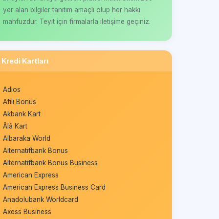
yer alan bilgiler tanıtım amaçlı olup her hakkı
mahfuzdur. Teyit için firmalarla iletişime geçiniz.
Kredi Kartları
Adios
Afili Bonus
Akbank Kart
Âlâ Kart
Albaraka World
Alternatifbank Bonus
Alternatifbank Bonus Business
American Express
American Express Business Card
Anadolubank Worldcard
Axess Business