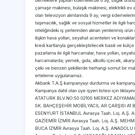
derneklere yapılan ödemelerde 6 ay, sağlık ürünü 
çamaşır makinesi, bulaşık makinesi, elektrikli ev a
olan televizyon alımlarında 9 ay, vergi ödemelerind
taşımacılık, sağlık ve sosyal hizmetler ile ilgili h
niteliğindeki iş yerlerinden alınan yenilenmiş ürün 
ilişkin hava yolları, seyahat acenteleri ve konaklam
kredi kartlarıyla gerçekleştirilecek basılı ve kül
pazarlama ile ilgili harcamalar, hava yolları, seyahat
harcamalarda; yemek, gıda, alkollü içecek, akarya
çeki ve benzeri şekillerde herhangi somut bir mal
erteleme uygulanamaz.
Akbank T.A.Ş kampanyayı durdurma ve kampanya şa
Kampanya dahil olan üye işyeri listesi için tık
ATATURK BLV.NO:50 02100 MERKEZ ADIYAM
SK. BAHÇEŞEHİR MOBİLYACIL AR ÇARŞISI A1
ESENYURT İSTANBUL Avrasya Taah. Loj. A.Ş.
GAZİEMİR İZMİR Avrasya Taah. Loj. A.Ş. MEH
BUCA İZMİR Avrasya Taah. Loj. A.Ş. ANADOLU 