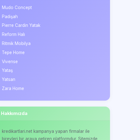
Mudo Concept
Padişah
Pierre Cardin Yatak
Reform Halı
Ritmik Mobilya
Tepe Home
Vivense
Yataş
Yatsan
Zara Home
Hakkımızda
kredikartlari.net kampanya yapan firmalar ile
bireyleri bir araya getiren platformdur. Sitemizde