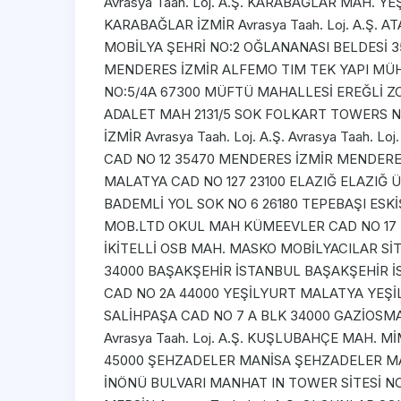
Avrasya Taah. Loj. A.Ş. KARABAĞLAR MAH. Y
KARABAĞLAR İZMİR Avrasya Taah. Loj. A.Ş. 
MOBİLYA ŞEHRİ NO:2 OĞLANANASI BELDESİ 
MENDERES İZMİR ALFEMO TIM TEK YAPI M
NO:5/4A 67300 MÜFTÜ MAHALLESİ EREĞLİ ZON
ADALET MAH 2131/5 SOK FOLKART TOWERS N 
İZMİR Avrasya Taah. Loj. A.Ş. Avrasya Taah. 
CAD NO 12 35470 MENDERES İZMİR MENDERE
MALATYA CAD NO 127 23100 ELAZIĞ ELAZIĞ 
BADEMLİ YOL SOK NO 6 26180 TEPEBAŞI ESK
MOB.LTD OKUL MAH KÜMEEVLER CAD NO 17 3210
İKİTELLİ OSB MAH. MASKO MOBİLYACILAR SİT 
34000 BAŞAKŞEHİR İSTANBUL BAŞAKŞEHİR
CAD NO 2A 44000 YEŞİLYURT MALATYA YEŞİL
SALİHPAŞA CAD NO 7 A BLK 34000 GAZİOS
Avrasya Taah. Loj. A.Ş. KUŞLUBAHÇE MAH. 
45000 ŞEHZADELER MANİSA ŞEHZADELER MANİ
İNÖNÜ BULVARI MANHAT IN TOWER SİTESİ NO 