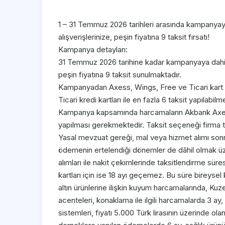
1 – 31 Temmuz 2026 tarihleri arasında kampanya
alışverişlerinize, peşin fiyatına 9 taksit fırsatı!
Kampanya detayları:
31 Temmuz 2026 tarihine kadar kampanyaya dahil
peşin fiyatına 9 taksit sunulmaktadır.
Kampanyadan Axess, Wings, Free ve Ticari kart sa
Ticari kredi kartları ile en fazla 6 taksit yapılabilm
Kampanya kapsamında harcamaların Akbank Axes
yapılması gerekmektedir. Taksit seçeneği firma t
Yasal mevzuat gereği, mal veya hizmet alımı sonras
ödemenin ertelendiği dönemler de dâhil olmak üzer
alımları ile nakit çekimlerinde taksitlendirme süresi
kartları için ise 18 ayı geçemez. Bu süre bireysel k
altın ürünlerine ilişkin kuyum harcamalarında, Kuze
acenteleri, konaklama ile ilgili harcamalarda 3 ay
sistemleri, fiyatı 5.000 Türk lirasının üzerinde ola