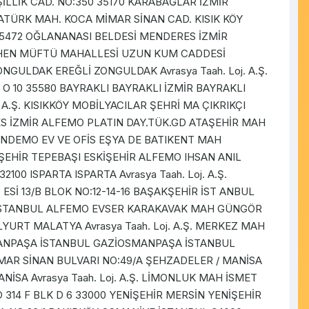
EŞİLLİK CAD. NO:350 35170 KARABAĞLAR İZMİR
ATATÜRK MAH. KOCA MİMAR SİNAN CAD. KISIK KÖY
35472 OĞLANANASI BELDESİ MENDERES İZMİR
ÜHEN MÜFTÜ MAHALLESİ UZUN KUM CADDESİ
GULDAK EREĞLİ ZONGULDAK Avrasya Taah. Loj. A.Ş.
O 10 35580 BAYRAKLI BAYRAKLI İZMİR BAYRAKLI
Loj. A.Ş. KISIKKÖY MOBİLYACILAR ŞEHRİ MA ÇIKRIKÇI
S İZMİR ALFEMO PLATIN DAY.TÜK.GD ATAŞEHİR MAH
ÜNDEMO EV VE OFİS EŞYA DE BATIKENT MAH
İŞEHİR TEPEBAŞI ESKİŞEHİR ALFEMO IHSAN ANIL
0 ISPARTA ISPARTA Avrasya Taah. Loj. A.Ş.
ESİ 13/B BLOK NO:12-14-16 BAŞAKŞEHİR İST ANBUL
 İSTANBUL ALFEMO EVSER KARAKAVAK MAH GÜNGÖR
YURT MALATYA Avrasya Taah. Loj. A.Ş. MERKEZ MAH
MANPAŞA İSTANBUL GAZİOSMANPAŞA İSTANBUL
MİMAR SİNAN BULVARI NO:49/A ŞEHZADELER / MANİSA
SA Avrasya Taah. Loj. A.Ş. LİMONLUK MAH İSMET
314 F BLK D 6 33000 YENİŞEHİR MERSİN YENİŞEHİR