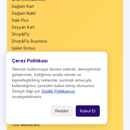
Sağlam Kart
Sağlam Nakit
Sale Plus
Seyyah Kart
Shop&Fly
Shop&Fly Business
Şeker Bonus
Şeker Bonus Business
Çerez Politikası
Taraftar Bonus
TEB Banka Kartı
Sitemizi kullanmaya devam ederek, deneyiminizi
geliştirmek, trafiğimizi analiz etmek ve
TEB Bonus
kişiselleştirilmiş reklamlar sunmak amacıyla
TEB Bonus Business
kullandığımız çerezleri kabul etmiş olursunuz.
TEB Infinite
Detaylı bilgi için
Gizlilik Politikamızı
TEB Özel World Elite
inceleyebilirsiniz.
TEB Platinum Card
TEB Sade Card
Reddet
Kabul Et
TEB She Card
TEB Worldcard