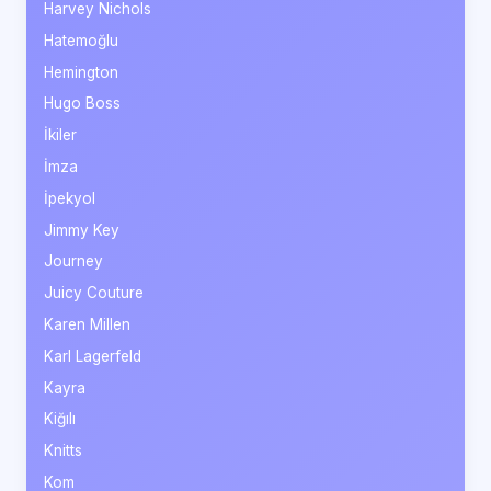
Harvey Nichols
Hatemoğlu
Hemington
Hugo Boss
İkiler
İmza
İpekyol
Jimmy Key
Journey
Juicy Couture
Karen Millen
Karl Lagerfeld
Kayra
Kiğılı
Knitts
Kom