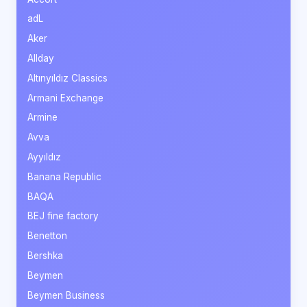
adL
Aker
Allday
Altınyıldız Classics
Armani Exchange
Armine
Avva
Ayyıldız
Banana Republic
BAQA
BEJ fine factory
Benetton
Bershka
Beymen
Beymen Business