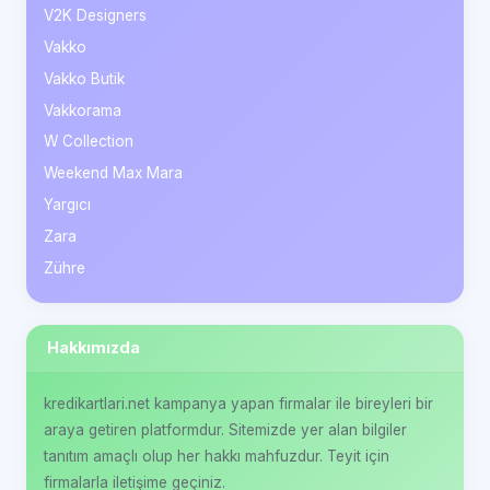
V2K Designers
Vakko
Vakko Butik
Vakkorama
W Collection
Weekend Max Mara
Yargıcı
Zara
Zühre
Hakkımızda
kredikartlari.net kampanya yapan firmalar ile bireyleri bir
araya getiren platformdur. Sitemizde yer alan bilgiler
tanıtım amaçlı olup her hakkı mahfuzdur. Teyit için
firmalarla iletişime geçiniz.