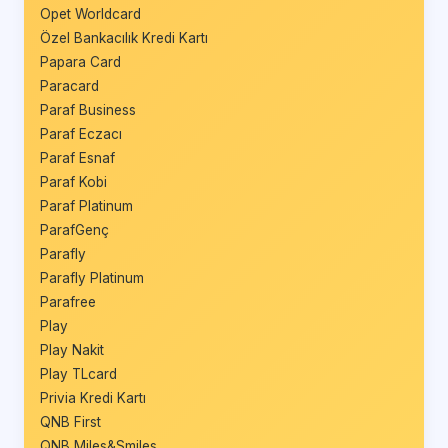
Opet Worldcard
Özel Bankacılık Kredi Kartı
Papara Card
Paracard
Paraf Business
Paraf Eczacı
Paraf Esnaf
Paraf Kobi
Paraf Platinum
ParafGenç
Parafly
Parafly Platinum
Parafree
Play
Play Nakit
Play TLcard
Privia Kredi Kartı
QNB First
QNB Miles&Smiles