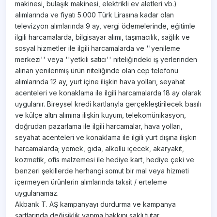
makinesi, bulaşık makinesi, elektrikli ev aletleri vb.)
alımlarında ve fiyatı 5.000 Türk Lirasına kadar olan
televizyon alımlarında 9 ay, vergi ödemelerinde, eğitimle
ilgili harcamalarda, bilgisayar alımı, taşımacılık, sağlık ve
sosyal hizmetler ile ilgili harcamalarda ve ''yenileme
merkezi'' veya ''yetkili satıcı'' niteliğindeki iş yerlerinden
alınan yenilenmiş ürün niteliğinde olan cep telefonu
alımlarında 12 ay, yurt içine ilişkin hava yolları, seyahat
acenteleri ve konaklama ile ilgili harcamalarda 18 ay olarak
uygulanır. Bireysel kredi kartlarıyla gerçekleştirilecek basılı
ve külçe altın alımına ilişkin kuyum, telekomünikasyon,
doğrudan pazarlama ile ilgili harcamalar, hava yolları,
seyahat acenteleri ve konaklama ile ilgili yurt dışına ilişkin
harcamalarda; yemek, gıda, alkollü içecek, akaryakıt,
kozmetik, ofis malzemesi ile hediye kart, hediye çeki ve
benzeri şekillerde herhangi somut bir mal veya hizmeti
içermeyen ürünlerin alımlarında taksit / erteleme
uygulanamaz.
Akbank T. AŞ kampanyayı durdurma ve kampanya
şartlarında değişiklik yapma hakkını saklı tutar.