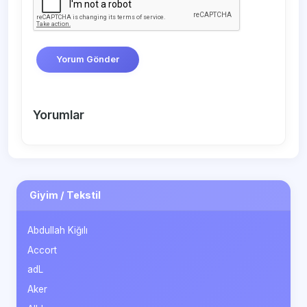
Yorum Gönder
Yorumlar
Giyim / Tekstil
Abdullah Kiğılı
Accort
adL
Aker