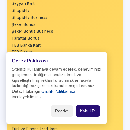
Seyyah Kart
Shop&Fly
Shop&Fly Business
Şeker Bonus
Şeker Bonus Business
Taraftar Bonus
TEB Banka Kartı
TEB Bonus
TEB Bonus Business
Çerez Politikası
TEB Infinite
Sitemizi kullanmaya devam ederek, deneyiminizi
TEB Özel World Elite
geliştirmek, trafiğimizi analiz etmek ve
TEB Platinum Card
kişiselleştirilmiş reklamlar sunmak amacıyla
kullandığımız çerezleri kabul etmiş olursunuz.
TEB Sade Card
Detaylı bilgi için
Gizlilik Politikamızı
TEB She Card
inceleyebilirsiniz.
TEB Worldcard
TEB Yıldız Priority Card
Reddet
Kabul Et
TLcard
Trend Kredi Kartı
Türkiye Finans kredi kartı