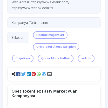
Web Adresi:
https://www.akbank.com/
https://www.reebok.com.tr/
Kampanya Türü:
İndirim
Reebok mağazaları
Etiketler:
Üniversiteli Axess Sahipleri
Chip-Para
Çocuk Moda Haftası
indirim
Opet Tokenflex Fasty Market Puan
Kampanyası