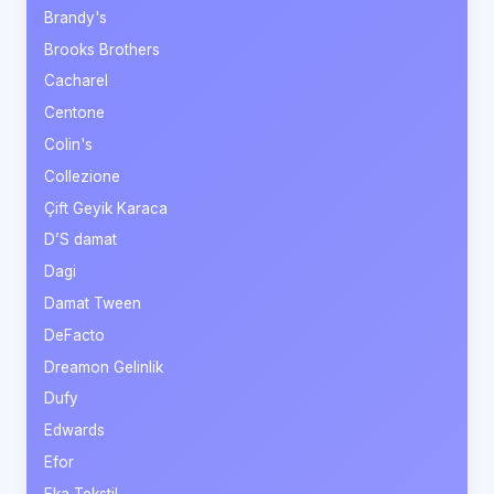
Brandy's
Brooks Brothers
Cacharel
Centone
Colin's
Collezione
Çift Geyik Karaca
D’S damat
Dagi
Damat Tween
DeFacto
Dreamon Gelinlik
Dufy
Edwards
Efor
Eka Tekstil