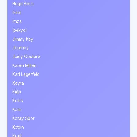
Hugo Boss
İkiler
İmza
İpekyol
Jimmy Key
Journey
Juicy Couture
Karen Millen
Karl Lagerfeld
Kayra
Kiğılı
Knitts
Kom
Koray Spor
Koton
Kraft