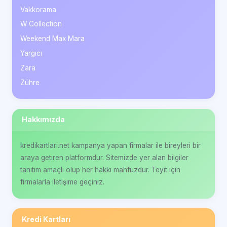
Vakkorama
W Collection
Weekend Max Mara
Yargıcı
Zara
Zühre
Hakkımızda
kredikartlari.net kampanya yapan firmalar ile bireyleri bir
araya getiren platformdur. Sitemizde yer alan bilgiler
tanıtım amaçlı olup her hakkı mahfuzdur. Teyit için
firmalarla iletişime geçiniz.
Kredi Kartları