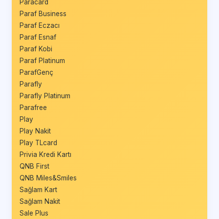
Paracard
Paraf Business
Paraf Eczacı
Paraf Esnaf
Paraf Kobi
Paraf Platinum
ParafGenç
Parafly
Parafly Platinum
Parafree
Play
Play Nakit
Play TLcard
Privia Kredi Kartı
QNB First
QNB Miles&Smiles
Sağlam Kart
Sağlam Nakit
Sale Plus