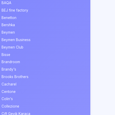
BAQA
BEJ fine factory
Benetton
Bershka
Beymen
Beymen Business
Beymen Club
Bisse
Brandroom
Brandy's
Brooks Brothers
Cacharel
Centone
Colin's
Collezione
Çift Geyik Karaca