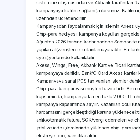
sistemine ulaşmasından ve Akbank tarafından ‘kayıt
kampanyaya katılım sağlamış olursunuz. Katılım içi
üzerinden ücretlendirilir.
Kampanyadan faydalanmak için işlemin Axess üye
Chip-para hediyesi, kampanya koşulları gerçekleşt
Ağustos 2026 tarihine kadar sadece Samsonite m
yapılan alışverişlerde kullanılamayacaktır. Bu ta
üye işyerlerinde kullanılabilir.
Axess, Wings, Free, Akbank Kart ve Ticari kartlar i
kampanyaya dahildir. Bank’O Card Axess kartlar 
Kampanyaya sanal POS’tan yapılan işlemler dahild
Chip-para kampanyası müşteri bazındadır. Bir müşt
kapsamında, kampanyadan en fazla 2.000 TL chip-p
kampanya kapsamında sayılır. Kazanılan ödül tut
harcamasını gerçekleştirdiği kartına yüklenecekti
anlık/otomatik fatura, SGK/vergi ödemeleri ve chip
İptal ve iade işlemlerinde yüklenen chip-para iade
ekstreye borç yansıtılacaktır.