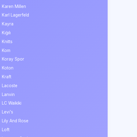
Karen Millen
Karl Lagerfeld
Kayra
Kiğılı
Knitts
Kom
Koray Spor
Koton
Kraft
Lacoste
Lanvin
LC Waikiki
Levi's
Lily And Rose
Loft