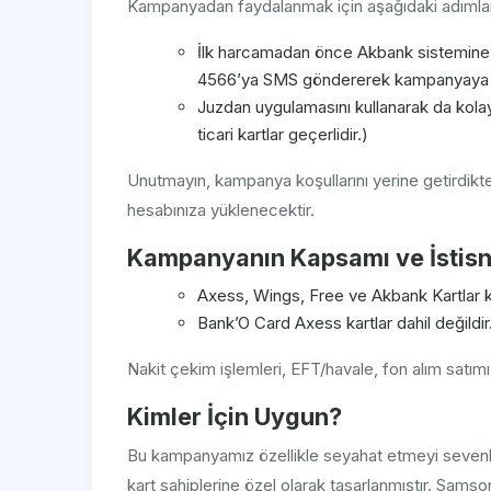
Kampanyadan faydalanmak için aşağıdaki adımlar
İlk harcamadan önce Akbank sistemine 
4566’ya SMS göndererek kampanyaya ka
Juzdan uygulamasını kullanarak da kolayca
ticari kartlar geçerlidir.)
Unutmayın, kampanya koşullarını yerine getirdikt
hesabınıza yüklenecektir.
Kampanyanın Kapsamı ve İstisn
Axess, Wings, Free ve Akbank Kartlar 
Bank’O Card Axess kartlar dahil değildir
Nakit çekim işlemleri, EFT/havale, fon alım satım
Kimler İçin Uygun?
Bu kampanyamız özellikle seyahat etmeyi sevenle
kart sahiplerine özel olarak tasarlanmıştır. Samso