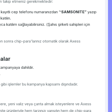
ı takip etmeniz gerekmektedir:
kayıtlı cep telefonu numaranızdan
‘’SAMSONITE”
yazıp
tılın.
 katılım sağlayabilirsiniz. (Şahıs şirketi sahipleri için
en sonra chip-para'larınız otomatik olarak Axess
alar
kampanyaya dahildir.
.
ı gibi işlemler bu kampanya kapsamı dışındadır.
re, yeni valiz veya çanta almak isteyenlere ve Axess
nite ürünleriyle hem tarzınızı yansıtın hem de chip-para