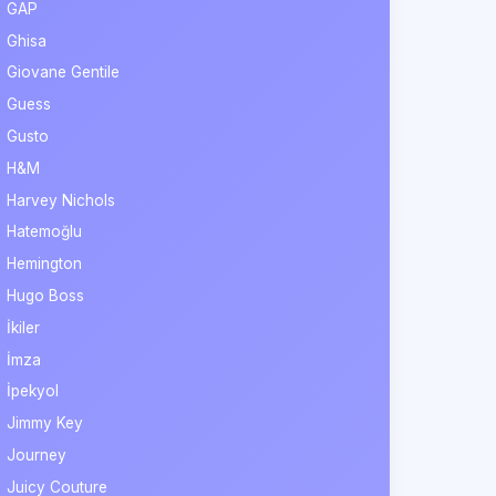
GAP
Ghisa
Giovane Gentile
Guess
Gusto
H&M
Harvey Nichols
Hatemoğlu
Hemington
Hugo Boss
İkiler
İmza
İpekyol
Jimmy Key
Journey
Juicy Couture