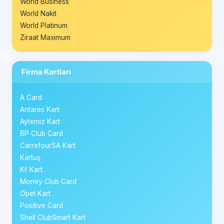
World Business
World Nakit
World Platinum
Ziraat Maximum
Firma Kartları
A Card
Antares Kart
Aytemiz Kart
BP Club Card
CarrefourSA Kart
Kartuş
Ki! Kart
Money Club Card
Opet Kart
Positive Card
Shell ClubSmart Kart