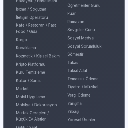
Havayolu / Havalimanı
Öğretmenler Günü
Isıtma / Soğutma
Puan
İletişim Operatörü
Ramazan
Kafe / Restoran / Fast
Sevgililer Günü
Food / Gıda
Sosyal Medya
Kargo
Sosyal Sorumluluk
Konaklama
Sömestir
Kozmetik / Kişisel Bakım
Takas
Kripto Platformu
Taksit Atlat
Kuru Temizleme
Temassız Ödeme
Kültür / Sanat
Tiyatro / Müzikal
Market
Vergi Ödeme
Mobil Uygulama
Yarışma
Mobilya / Dekorasyon
Yılbaşı
Mutfak Gereçleri /
Küçük Ev Aletleri
Yöresel Ürünler
Optik / Saat