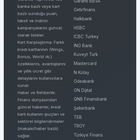
Garanti BBVA
banka bazlı veya kart
Getirfinans
bazlı sunduğu puan,
Halkbank
taksit ve indirim
HSBC
kampanyalarını güncel
olarak listeler.
ICBC Turkey
Kart Karşılaştırma: Farklı
ING Bank
kredi kartlarının (Wings,
Kuveyt Türk
Bonus, World vb.)
Mastercard
özelliklerini, avantajlarını
ve yıllık ücret gibi
N Kolay
detaylarını kullanıcılara
Odeabank
sunar.
ON Dijital
Haber ve Rehberlik:
QNB Finansbank
Finans dünyasından
güncel haberler, kredi
Şekerbank
kartı kullanım ipuçları ve
TEB
sektörel bilgilendirmeler
TROY
(makale/haber bazlı)
Türkiye Finans
sağlar.