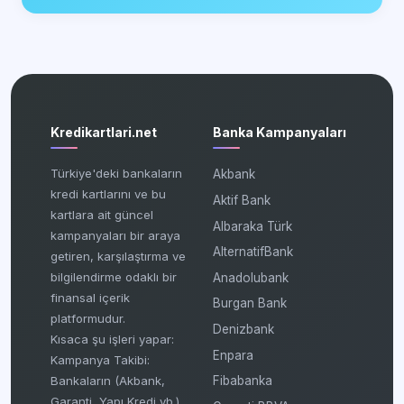
Kredikartlari.net
Banka Kampanyaları
Türkiye'deki bankaların
Akbank
kredi kartlarını ve bu
Aktif Bank
kartlara ait güncel
Albaraka Türk
kampanyaları bir araya
AlternatifBank
getiren, karşılaştırma ve
bilgilendirme odaklı bir
Anadolubank
finansal içerik
Burgan Bank
platformudur.
Denizbank
Kısaca şu işleri yapar:
Enpara
Kampanya Takibi:
Fibabanka
Bankaların (Akbank,
Garanti, Yapı Kredi vb.)