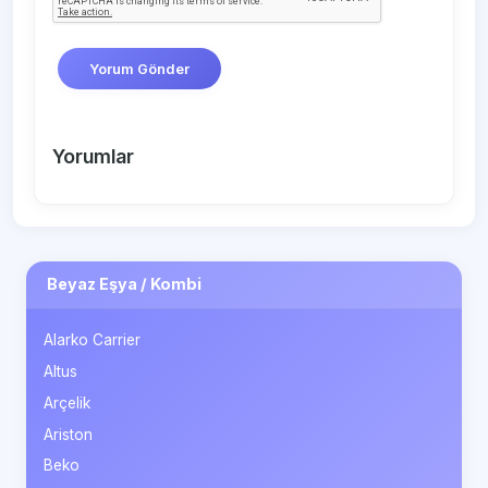
Yorum Gönder
Yorumlar
Beyaz Eşya / Kombi
Alarko Carrier
Altus
Arçelik
Ariston
Beko