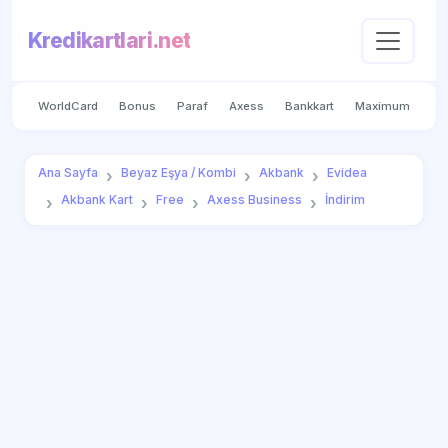
Kredikartlari.net
WorldCard
Bonus
Paraf
Axess
Bankkart
Maximum
Ana Sayfa
Beyaz Eşya / Kombi
Akbank
Evidea
Akbank Kart
Free
Axess Business
İndirim