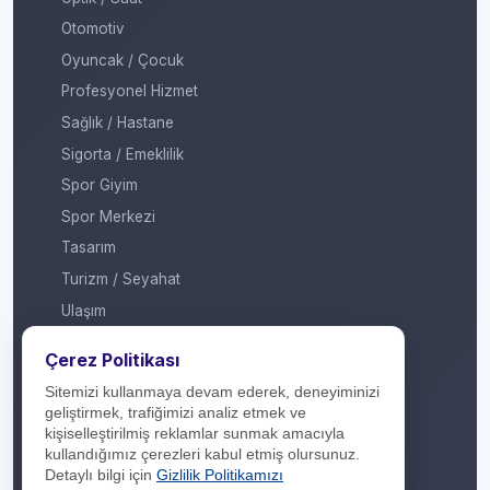
Otomotiv
Oyuncak / Çocuk
Profesyonel Hizmet
Sağlık / Hastane
Sigorta / Emeklilik
Spor Giyim
Spor Merkezi
Tasarım
Turizm / Seyahat
Ulaşım
Veteriner / Pet Shop
Çerez Politikası
Yapı Marketi
Sitemizi kullanmaya devam ederek, deneyiminizi
Yurt Dışı / Duty Free
geliştirmek, trafiğimizi analiz etmek ve
kişiselleştirilmiş reklamlar sunmak amacıyla
Hakkımızda
kullandığımız çerezleri kabul etmiş olursunuz.
Detaylı bilgi için
Gizlilik Politikamızı