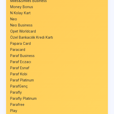
Miles&Smiles Business
Money Bonus
N Kolay Kart
Neo
Neo Business
Opet Worldcard
Özel Bankacılık Kredi Kartı
Papara Card
Paracard
Paraf Business
Paraf Eczacı
Paraf Esnaf
Paraf Kobi
Paraf Platinum
ParafGenç
Parafly
Parafly Platinum
Parafree
Play