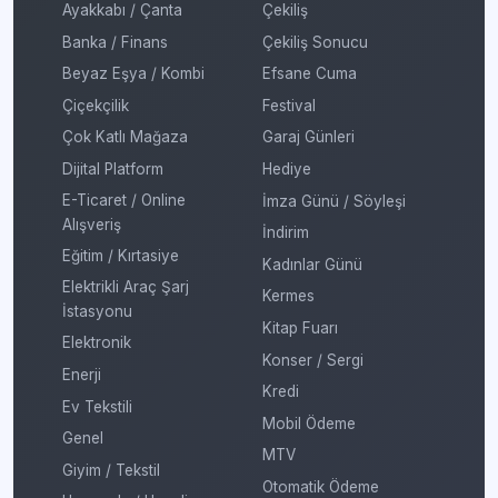
Ayakkabı / Çanta
Çekiliş
Banka / Finans
Çekiliş Sonucu
Beyaz Eşya / Kombi
Efsane Cuma
Çiçekçilik
Festival
Çok Katlı Mağaza
Garaj Günleri
Dijital Platform
Hediye
E-Ticaret / Online
İmza Günü / Söyleşi
Alışveriş
İndirim
Eğitim / Kırtasiye
Kadınlar Günü
Elektrikli Araç Şarj
Kermes
İstasyonu
Kitap Fuarı
Elektronik
Konser / Sergi
Enerji
Kredi
Ev Tekstili
Mobil Ödeme
Genel
MTV
Giyim / Tekstil
Otomatik Ödeme