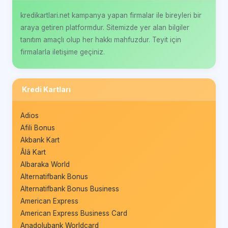
kredikartlari.net kampanya yapan firmalar ile bireyleri bir
araya getiren platformdur. Sitemizde yer alan bilgiler
tanıtım amaçlı olup her hakkı mahfuzdur. Teyit için
firmalarla iletişime geçiniz.
Kredi Kartları
Adios
Afili Bonus
Akbank Kart
Âlâ Kart
Albaraka World
Alternatifbank Bonus
Alternatifbank Bonus Business
American Express
American Express Business Card
Anadolubank Worldcard