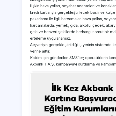
ilişkin hava yolları, seyahat acenteleri ve konaklam
kredi kartlarıyla gerçekleştirilecek basılı ve kül
pazarlama ile ilgili harcamalar, hava yolları, seyahat
harcamalarda; yemek, gıda, alkollü içecek, akarya
çeki ve benzeri şekillerde herhangi somut bir mal
erteleme uygulanamaz.
Alışverişin gerçekleştirildiği iş yerinin sistemde k
yerine aittir.
Katılım için gönderilen SMS’ler; operatörlerin kendi
Akbank T.A.Ş. kampanyayı durdurma ve kampanya ş