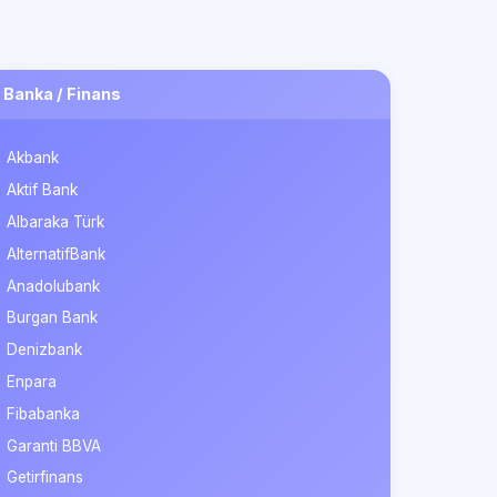
Banka / Finans
Akbank
Aktif Bank
Albaraka Türk
AlternatifBank
Anadolubank
Burgan Bank
Denizbank
Enpara
Fibabanka
Garanti BBVA
Getirfinans