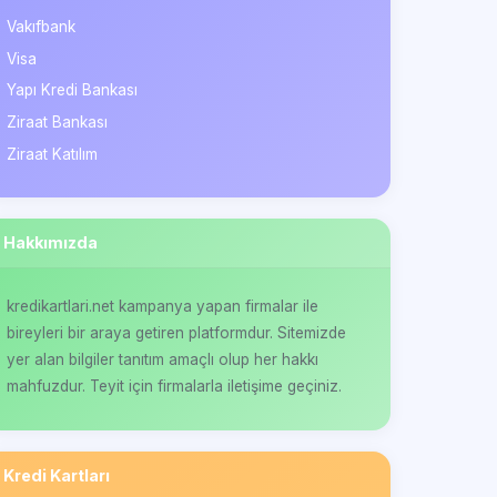
Vakıfbank
Visa
Yapı Kredi Bankası
Ziraat Bankası
Ziraat Katılım
Hakkımızda
kredikartlari.net kampanya yapan firmalar ile
bireyleri bir araya getiren platformdur. Sitemizde
yer alan bilgiler tanıtım amaçlı olup her hakkı
mahfuzdur. Teyit için firmalarla iletişime geçiniz.
Kredi Kartları