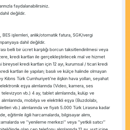
nızla faydalanabilirsiniz.
hil değildir.
, BES işlemleri, anlık/otomatik fatura, SGK/vergi
mpanyaya dahil değildir.
ı belli bir ücret karşılığı borcun taksitlendirilmesi veya
e, kredi kartları ile gerçekleştirilecek mal ve hizmet
 bireysel kredi kartları için 12 ayı, kurumsal / ticari kredi
redi kartları ile yapılan; basılı ve külçe halinde olmayan
y Kıbrıs Türk Cumhuriyeti’ne ilişkin hava yolları, seyahat
, elektronik eşya alımlarında (Video, kamera, ses
n televizyon vb.) 4 ay, tablet alımlarında, kulüp ve
alımlarında, mobilya ve elektrikli eşya (Buzdolabı,
letleri vb.) alımlarında ve fiyatı 5.000 Türk Lirasına kadar
e, eğitimle ilgili harcamalarda, bilgisayar alımı,
rcamalarda ve ’’yenileme merkezi’’ veya ’’yetkili satıcı’’
niteliğinde olan cep telefonu alımlarında 12 ay, yurt içine