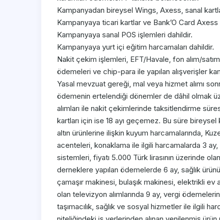
Kampanyadan bireysel Wings, Axess, sanal kartları
Kampanyaya ticari kartlar ve Bank’O Card Axess da
Kampanyaya sanal POS işlemleri dahildir.
Kampanyaya yurt içi eğitim harcamaları dahildir.
Nakit çekim işlemleri, EFT/Havale, fon alım/satım
ödemeleri ve chip-para ile yapılan alışverişler ka
Yasal mevzuat gereği, mal veya hizmet alımı sonras
ödemenin ertelendiği dönemler de dâhil olmak üzer
alımları ile nakit çekimlerinde taksitlendirme süresi
kartları için ise 18 ayı geçemez. Bu süre bireysel k
altın ürünlerine ilişkin kuyum harcamalarında, Kuze
acenteleri, konaklama ile ilgili harcamalarda 3 ay
sistemleri, fiyatı 5.000 Türk lirasının üzerinde ola
derneklere yapılan ödemelerde 6 ay, sağlık ürünü 
çamaşır makinesi, bulaşık makinesi, elektrikli ev a
olan televizyon alımlarında 9 ay, vergi ödemelerind
taşımacılık, sağlık ve sosyal hizmetler ile ilgili ha
niteliğindeki iş yerlerinden alınan yenilenmiş ürün 