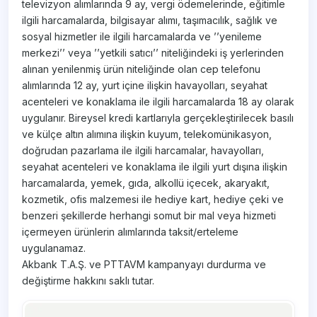
televizyon alımlarında 9 ay, vergi ödemelerinde, eğitimle
ilgili harcamalarda, bilgisayar alımı, taşımacılık, sağlık ve
sosyal hizmetler ile ilgili harcamalarda ve ’’yenileme
merkezi’’ veya ’’yetkili satıcı’’ niteliğindeki iş yerlerinden
alınan yenilenmiş ürün niteliğinde olan cep telefonu
alımlarında 12 ay, yurt içine ilişkin havayolları, seyahat
acenteleri ve konaklama ile ilgili harcamalarda 18 ay olarak
uygulanır. Bireysel kredi kartlarıyla gerçekleştirilecek basılı
ve külçe altın alımına ilişkin kuyum, telekomünikasyon,
doğrudan pazarlama ile ilgili harcamalar, havayolları,
seyahat acenteleri ve konaklama ile ilgili yurt dışına ilişkin
harcamalarda, yemek, gıda, alkollü içecek, akaryakıt,
kozmetik, ofis malzemesi ile hediye kart, hediye çeki ve
benzeri şekillerde herhangi somut bir mal veya hizmeti
içermeyen ürünlerin alımlarında taksit/erteleme
uygulanamaz.
Akbank T.A.Ş. ve PTTAVM kampanyayı durdurma ve
değiştirme hakkını saklı tutar.