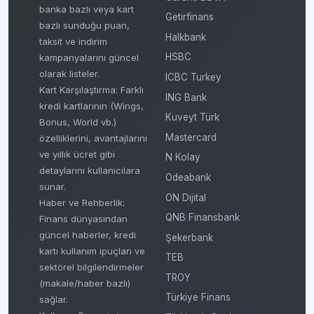
banka bazlı veya kart
Getirfinans
bazlı sunduğu puan,
Halkbank
taksit ve indirim
HSBC
kampanyalarını güncel
olarak listeler.
ICBC Turkey
Kart Karşılaştırma: Farklı
ING Bank
kredi kartlarının (Wings,
Kuveyt Türk
Bonus, World vb.)
Mastercard
özelliklerini, avantajlarını
ve yıllık ücret gibi
N Kolay
detaylarını kullanıcılara
Odeabank
sunar.
ON Dijital
Haber ve Rehberlik:
QNB Finansbank
Finans dünyasından
güncel haberler, kredi
Şekerbank
kartı kullanım ipuçları ve
TEB
sektörel bilgilendirmeler
TROY
(makale/haber bazlı)
Türkiye Finans
sağlar.