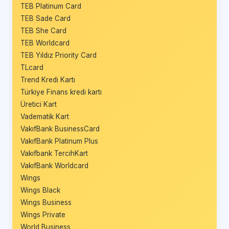
TEB Platinum Card
TEB Sade Card
TEB She Card
TEB Worldcard
TEB Yıldız Priority Card
TLcard
Trend Kredi Kartı
Türkiye Finans kredi kartı
Üretici Kart
Vadematik Kart
VakıfBank BusinessCard
VakıfBank Platinum Plus
Vakıfbank TercihKart
VakıfBank Worldcard
Wings
Wings Black
Wings Business
Wings Private
World Business