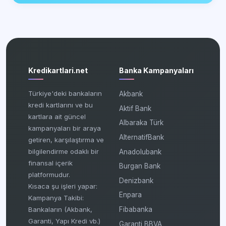
Kredikartlari.net
Banka Kampanyaları
Türkiye'deki bankaların
Akbank
kredi kartlarını ve bu
Aktif Bank
kartlara ait güncel
Albaraka Türk
kampanyaları bir araya
AlternatifBank
getiren, karşılaştırma ve
bilgilendirme odaklı bir
Anadolubank
finansal içerik
Burgan Bank
platformudur.
Denizbank
Kısaca şu işleri yapar:
Enpara
Kampanya Takibi:
Fibabanka
Bankaların (Akbank,
Garanti, Yapı Kredi vb.)
Garanti BBVA