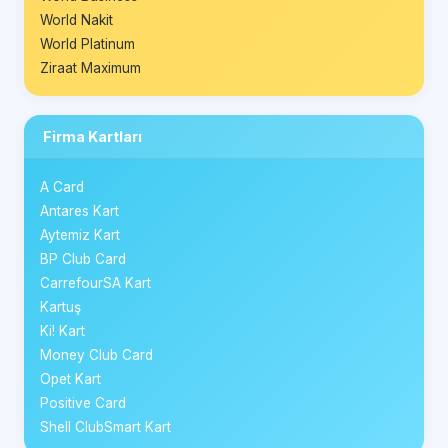
World Nakit
World Platinum
Ziraat Maximum
Firma Kartları
A Card
Antares Kart
Aytemiz Kart
BP Club Card
CarrefourSA Kart
Kartuş
Ki! Kart
Money Club Card
Opet Kart
Positive Card
Shell ClubSmart Kart