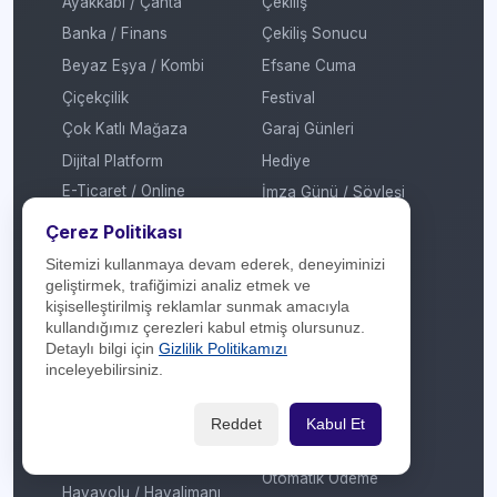
Ayakkabı / Çanta
Çekiliş
Banka / Finans
Çekiliş Sonucu
Beyaz Eşya / Kombi
Efsane Cuma
Çiçekçilik
Festival
Çok Katlı Mağaza
Garaj Günleri
Dijital Platform
Hediye
E-Ticaret / Online
İmza Günü / Söyleşi
Alışveriş
İndirim
Çerez Politikası
Eğitim / Kırtasiye
Kadınlar Günü
Sitemizi kullanmaya devam ederek, deneyiminizi
Elektrikli Araç Şarj
geliştirmek, trafiğimizi analiz etmek ve
Kermes
İstasyonu
kişiselleştirilmiş reklamlar sunmak amacıyla
Kitap Fuarı
kullandığımız çerezleri kabul etmiş olursunuz.
Elektronik
Detaylı bilgi için
Gizlilik Politikamızı
Konser / Sergi
Enerji
inceleyebilirsiniz.
Kredi
Ev Tekstili
Mobil Ödeme
Reddet
Kabul Et
Genel
MTV
Giyim / Tekstil
Otomatik Ödeme
Havayolu / Havalimanı