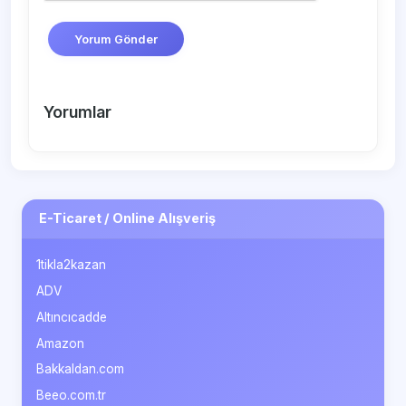
Yorum Gönder
Yorumlar
E-Ticaret / Online Alışveriş
1tikla2kazan
ADV
Altıncıcadde
Amazon
Bakkaldan.com
Beeo.com.tr