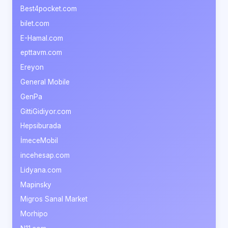
Best4pocket.com
bilet.com
E-Hamal.com
epttavm.com
Ereyon
General Mobile
GenPa
GittiGidiyor.com
Hepsiburada
İmeceMobil
incehesap.com
Lidyana.com
Mapinsky
Migros Sanal Market
Morhipo