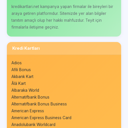
kredikartlari.net kampanya yapan firmalar ile bireyleri bir
araya getiren platformdur. Sitemizde yer alan bilgiler
tanıtım amaçlı olup her hakkı mahfuzdur. Teyit için
firmalarla iletişime geçiniz.
Kredi Kartları
Adios
Afili Bonus
Akbank Kart
Âlâ Kart
Albaraka World
Alternatifbank Bonus
Alternatifbank Bonus Business
American Express
American Express Business Card
Anadolubank Worldcard