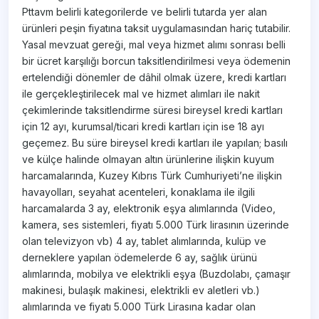
Pttavm belirli kategorilerde ve belirli tutarda yer alan
ürünleri peşin fiyatına taksit uygulamasından hariç tutabilir.
Yasal mevzuat gereği, mal veya hizmet alımı sonrası belli
bir ücret karşılığı borcun taksitlendirilmesi veya ödemenin
ertelendiği dönemler de dâhil olmak üzere, kredi kartları
ile gerçekleştirilecek mal ve hizmet alımları ile nakit
çekimlerinde taksitlendirme süresi bireysel kredi kartları
için 12 ayı, kurumsal/ticari kredi kartları için ise 18 ayı
geçemez. Bu süre bireysel kredi kartları ile yapılan; basılı
ve külçe halinde olmayan altın ürünlerine ilişkin kuyum
harcamalarında, Kuzey Kıbrıs Türk Cumhuriyeti’ne ilişkin
havayolları, seyahat acenteleri, konaklama ile ilgili
harcamalarda 3 ay, elektronik eşya alımlarında (Video,
kamera, ses sistemleri, fiyatı 5.000 Türk lirasının üzerinde
olan televizyon vb) 4 ay, tablet alımlarında, kulüp ve
derneklere yapılan ödemelerde 6 ay, sağlık ürünü
alımlarında, mobilya ve elektrikli eşya (Buzdolabı, çamaşır
makinesi, bulaşık makinesi, elektrikli ev aletleri vb.)
alımlarında ve fiyatı 5.000 Türk Lirasına kadar olan