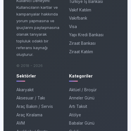
Kullanıcı Deneyimi:
Türkiye İş Bankası
Kullanıcıların kartlar ve
Vakıf Katılım
kampanyalar hakkında
Vakıfbank
yorum yapmasına ve
Visa
ipuçlarını paylaşmasına
olanak tanıyarak
Yapı Kredi Bankası
topluluk odaklı bir
Ziraat Bankası
referans kaynağı
Ziraat Katılım
oluşturur.
© 2018 - 2026
Sektörler
Kategoriler
Akaryakıt
Aktüel / Broşür
Aksesuar / Takı
Anneler Günü
Araç Bakım / Servis
Artı Taksit
Araç Kiralama
Atölye
AVM
Babalar Günü