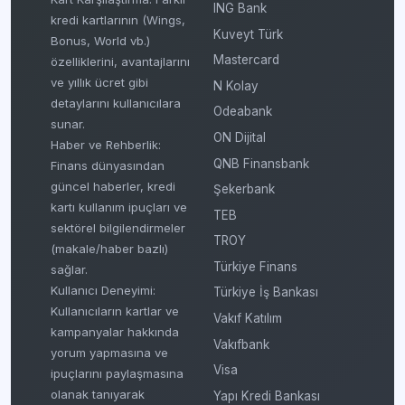
ING Bank
kredi kartlarının (Wings,
Kuveyt Türk
Bonus, World vb.)
Mastercard
özelliklerini, avantajlarını
ve yıllık ücret gibi
N Kolay
detaylarını kullanıcılara
Odeabank
sunar.
ON Dijital
Haber ve Rehberlik:
QNB Finansbank
Finans dünyasından
güncel haberler, kredi
Şekerbank
kartı kullanım ipuçları ve
TEB
sektörel bilgilendirmeler
TROY
(makale/haber bazlı)
Türkiye Finans
sağlar.
Kullanıcı Deneyimi:
Türkiye İş Bankası
Kullanıcıların kartlar ve
Vakıf Katılım
kampanyalar hakkında
Vakıfbank
yorum yapmasına ve
Visa
ipuçlarını paylaşmasına
olanak tanıyarak
Yapı Kredi Bankası