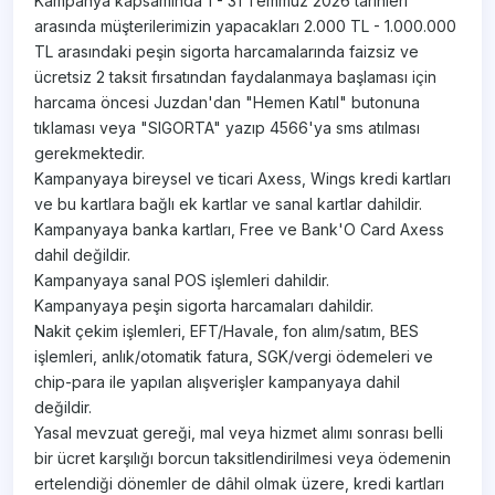
Kampanya kapsamında 1 - 31 Temmuz 2026 tarihleri
arasında müşterilerimizin yapacakları 2.000 TL - 1.000.000
TL arasındaki peşin sigorta harcamalarında faizsiz ve
ücretsiz 2 taksit fırsatından faydalanmaya başlaması için
harcama öncesi Juzdan'dan "Hemen Katıl" butonuna
tıklaması veya "SIGORTA" yazıp 4566'ya sms atılması
gerekmektedir.
Kampanyaya bireysel ve ticari Axess, Wings kredi kartları
ve bu kartlara bağlı ek kartlar ve sanal kartlar dahildir.
Kampanyaya banka kartları, Free ve Bank'O Card Axess
dahil değildir.
Kampanyaya sanal POS işlemleri dahildir.
Kampanyaya peşin sigorta harcamaları dahildir.
Nakit çekim işlemleri, EFT/Havale, fon alım/satım, BES
işlemleri, anlık/otomatik fatura, SGK/vergi ödemeleri ve
chip-para ile yapılan alışverişler kampanyaya dahil
değildir.
Yasal mevzuat gereği, mal veya hizmet alımı sonrası belli
bir ücret karşılığı borcun taksitlendirilmesi veya ödemenin
ertelendiği dönemler de dâhil olmak üzere, kredi kartları