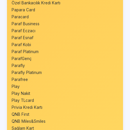
Özel Bankacılık Kredi Kartı
Papara Card
Paracard
Paraf Business
Paraf Eczacı
Paraf Esnaf
Paraf Kobi
Paraf Platinum
ParafGenç
Parafly
Parafly Platinum
Parafree
Play
Play Nakit
Play TLcard
Privia Kredi Kartı
QNB First
QNB Miles&Smiles
Sağlam Kart