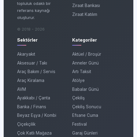
topluluk odaklı bir
Ziraat Bankası
referans kaynağı
Ziraat Katılım
oluşturur.
© 2018 - 2026
Sektörler
Kategoriler
Akaryakıt
Aktüel / Broşür
Aksesuar / Takı
Anneler Günü
Araç Bakım / Servis
Artı Taksit
Araç Kiralama
Atölye
AVM
Babalar Günü
Ayakkabı / Çanta
Çekiliş
Banka / Finans
Çekiliş Sonucu
Beyaz Eşya / Kombi
Efsane Cuma
Çiçekçilik
Festival
Çok Katlı Mağaza
Garaj Günleri