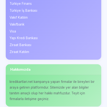
Türkiye Finans
Türkiye İş Bankası
Vakıf Katılım
Vakıfbank
Visa
Yapı Kredi Bankası
Ziraat Bankası
Ziraat Katılım
Hakkımızda
kredikartlari.net kampanya yapan firmalar ile bireyleri bir
araya getiren platformdur. Sitemizde yer alan bilgiler
tanıtım amaçlı olup her hakkı mahfuzdur. Teyit için
firmalarla iletişime geçiniz.