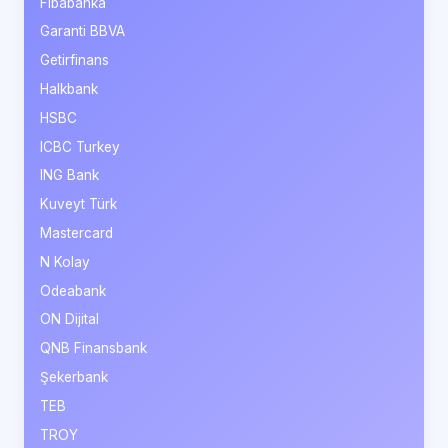
Fibabanka
Garanti BBVA
Getirfinans
Halkbank
HSBC
ICBC Turkey
ING Bank
Kuveyt Türk
Mastercard
N Kolay
Odeabank
ON Dijital
QNB Finansbank
Şekerbank
TEB
TROY