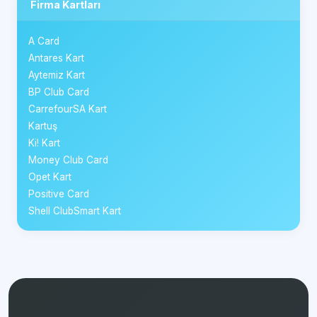
Firma Kartları
A Card
Antares Kart
Aytemiz Kart
BP Club Card
CarrefourSA Kart
Kartuş
Ki! Kart
Money Club Card
Opet Kart
Positive Card
Shell ClubSmart Kart