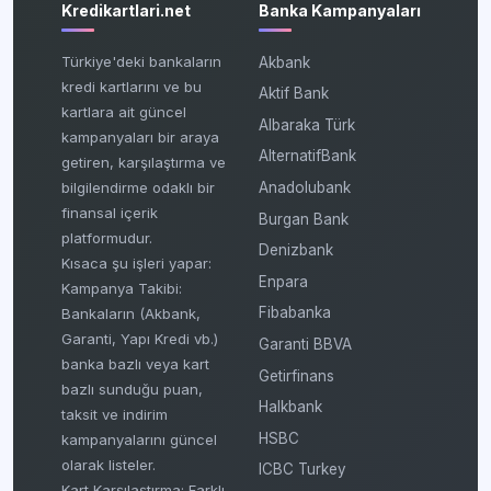
Kredikartlari.net
Banka Kampanyaları
Türkiye'deki bankaların
Akbank
kredi kartlarını ve bu
Aktif Bank
kartlara ait güncel
Albaraka Türk
kampanyaları bir araya
AlternatifBank
getiren, karşılaştırma ve
bilgilendirme odaklı bir
Anadolubank
finansal içerik
Burgan Bank
platformudur.
Denizbank
Kısaca şu işleri yapar:
Enpara
Kampanya Takibi:
Fibabanka
Bankaların (Akbank,
Garanti, Yapı Kredi vb.)
Garanti BBVA
banka bazlı veya kart
Getirfinans
bazlı sunduğu puan,
Halkbank
taksit ve indirim
HSBC
kampanyalarını güncel
olarak listeler.
ICBC Turkey
Kart Karşılaştırma: Farklı