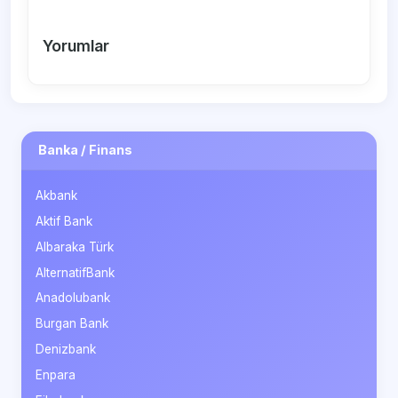
Yorumlar
Banka / Finans
Akbank
Aktif Bank
Albaraka Türk
AlternatifBank
Anadolubank
Burgan Bank
Denizbank
Enpara