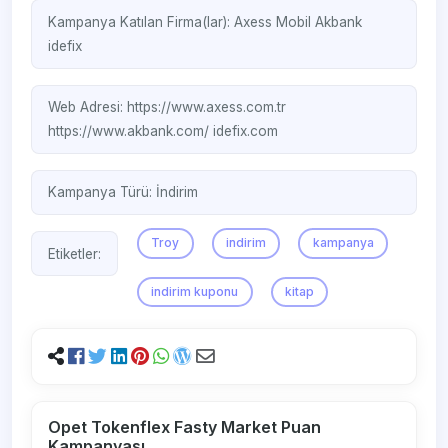
Kampanya Katılan Firma(lar):
Axess Mobil
Akbank
idefix
Web Adresi:
https://www.axess.com.tr
https://www.akbank.com/
idefix.com
Kampanya Türü:
İndirim
Troy
indirim
kampanya
Etiketler:
indirim kuponu
kitap
Opet Tokenflex Fasty Market Puan
Kampanyası