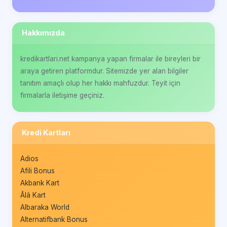
Hakkımızda
kredikartlari.net kampanya yapan firmalar ile bireyleri bir
araya getiren platformdur. Sitemizde yer alan bilgiler
tanıtım amaçlı olup her hakkı mahfuzdur. Teyit için
firmalarla iletişime geçiniz.
Kredi Kartları
Adios
Afili Bonus
Akbank Kart
Âlâ Kart
Albaraka World
Alternatifbank Bonus