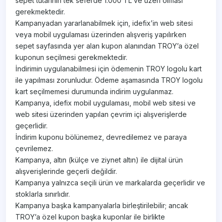
sepet tutarının tek seferde 1.000 TL ve üzeri olması
gerekmektedir.
Kampanyadan yararlanabilmek için, idefix’in web sitesi
veya mobil uygulaması üzerinden alışveriş yapılırken
sepet sayfasında yer alan kupon alanından TROY’a özel
kuponun seçilmesi gerekmektedir.
İndirimin uygulanabilmesi için ödemenin TROY logolu kart
ile yapılması zorunludur. Ödeme aşamasında TROY logolu
kart seçilmemesi durumunda indirim uygulanmaz.
Kampanya, idefix mobil uygulaması, mobil web sitesi ve
web sitesi üzerinden yapılan çevrim içi alışverişlerde
geçerlidir.
İndirim kuponu bölünemez, devredilemez ve paraya
çevrilemez.
Kampanya, altın (külçe ve ziynet altın) ile dijital ürün
alışverişlerinde geçerli değildir.
Kampanya yalnızca seçili ürün ve markalarda geçerlidir ve
stoklarla sınırlıdır.
Kampanya başka kampanyalarla birleştirilebilir; ancak
TROY’a özel kupon başka kuponlar ile birlikte