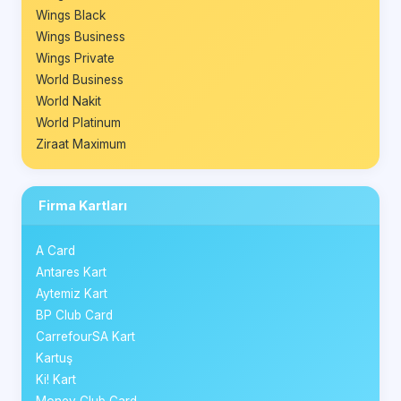
Wings Black
Wings Business
Wings Private
World Business
World Nakit
World Platinum
Ziraat Maximum
Firma Kartları
A Card
Antares Kart
Aytemiz Kart
BP Club Card
CarrefourSA Kart
Kartuş
Ki! Kart