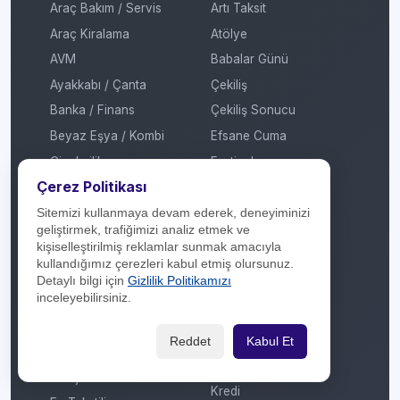
Araç Bakım / Servis
Artı Taksit
Araç Kiralama
Atölye
AVM
Babalar Günü
Ayakkabı / Çanta
Çekiliş
Banka / Finans
Çekiliş Sonucu
Beyaz Eşya / Kombi
Efsane Cuma
Çiçekçilik
Festival
Çerez Politikası
Çok Katlı Mağaza
Garaj Günleri
Dijital Platform
Hediye
Sitemizi kullanmaya devam ederek, deneyiminizi
geliştirmek, trafiğimizi analiz etmek ve
E-Ticaret / Online
İmza Günü / Söyleşi
kişiselleştirilmiş reklamlar sunmak amacıyla
Alışveriş
İndirim
kullandığımız çerezleri kabul etmiş olursunuz.
Detaylı bilgi için
Gizlilik Politikamızı
Eğitim / Kırtasiye
Kadınlar Günü
inceleyebilirsiniz.
Elektrikli Araç Şarj
Kermes
İstasyonu
Kitap Fuarı
Reddet
Kabul Et
Elektronik
Konser / Sergi
Enerji
Kredi