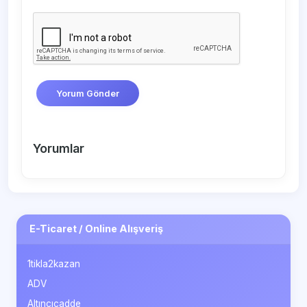
Yorum Gönder
Yorumlar
E-Ticaret / Online Alışveriş
1tikla2kazan
ADV
Altıncıcadde