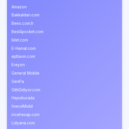
Amazon
Bakkaldan.com
Beeo.com.tr
Best4pocket.com
bilet.com
E-Hamal.com
epttavm.com
Ereyon
General Mobile
GenPa
GittiGidiyor.com
Hepsiburada
İmeceMobil
incehesap.com
Lidyana.com