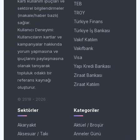
kartı kullanım ipuçları ve
TEB
sektörel bilgilendirmeler
TROY
(makale/haber bazlı)
Türkiye Finans
sağlar.
Kullanıcı Deneyimi:
Türkiye İş Bankası
Kullanıcıların kartlar ve
Vakıf Katılım
kampanyalar hakkında
Vakıfbank
yorum yapmasına ve
Visa
ipuçlarını paylaşmasına
olanak tanıyarak
Yapı Kredi Bankası
topluluk odaklı bir
Ziraat Bankası
referans kaynağı
Ziraat Katılım
oluşturur.
© 2018 - 2026
Sektörler
Kategoriler
Akaryakıt
Aktüel / Broşür
Aksesuar / Takı
Anneler Günü