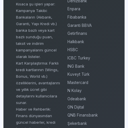
Denizbank
Kısaca şu işleri yapar:
Enpara
Kampanya Takibi:
Fibabanka
Bankaların (Akbank,
Garanti, Yapı Kredi vb.)
Garanti BBVA
banka bazlı veya kart
Getirfinans
bazlı sunduğu puan,
Halkbank
taksit ve indirim
HSBC
kampanyalarını güncel
olarak listeler.
ICBC Turkey
Kart Karşılaştırma: Farklı
ING Bank
kredi kartlarının (Wings,
Kuveyt Türk
Bonus, World vb.)
Mastercard
özelliklerini, avantajlarını
ve yıllık ücret gibi
N Kolay
detaylarını kullanıcılara
Odeabank
sunar.
ON Dijital
Haber ve Rehberlik:
QNB Finansbank
Finans dünyasından
güncel haberler, kredi
Şekerbank