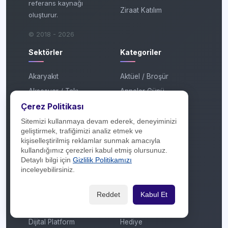
referans kaynağı
Ziraat Katılım
oluşturur.
© 2018 - 2026
Sektörler
Kategoriler
Akaryakıt
Aktüel / Broşür
Aksesuar / Takı
Anneler Günü
Çerez Politikası
Araç Bakım / Servis
Artı Taksit
Araç Kiralama
Atölye
Sitemizi kullanmaya devam ederek, deneyiminizi
geliştirmek, trafiğimizi analiz etmek ve
AVM
Babalar Günü
kişiselleştirilmiş reklamlar sunmak amacıyla
Ayakkabı / Çanta
Çekiliş
kullandığımız çerezleri kabul etmiş olursunuz.
Detaylı bilgi için
Gizlilik Politikamızı
Banka / Finans
Çekiliş Sonucu
inceleyebilirsiniz.
Beyaz Eşya / Kombi
Efsane Cuma
Çiçekçilik
Festival
Reddet
Kabul Et
Çok Katlı Mağaza
Garaj Günleri
Dijital Platform
Hediye