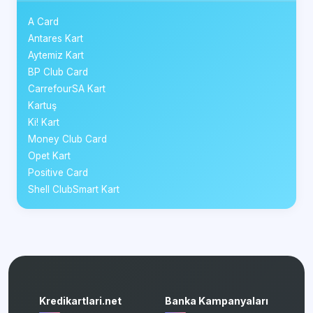
A Card
Antares Kart
Aytemiz Kart
BP Club Card
CarrefourSA Kart
Kartuş
Ki! Kart
Money Club Card
Opet Kart
Positive Card
Shell ClubSmart Kart
Kredikartlari.net
Banka Kampanyaları