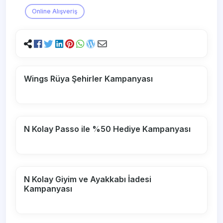
Online Alışveriş
Wings Rüya Şehirler Kampanyası
N Kolay Passo ile %50 Hediye Kampanyası
N Kolay Giyim ve Ayakkabı İadesi
Kampanyası