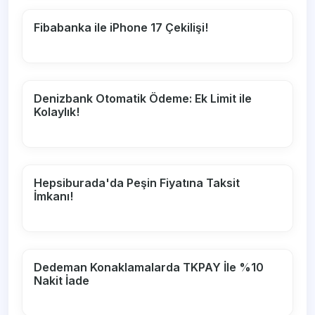
Fibabanka ile iPhone 17 Çekilişi!
Denizbank Otomatik Ödeme: Ek Limit ile
Kolaylık!
Hepsiburada'da Peşin Fiyatına Taksit
İmkanı!
Dedeman Konaklamalarda TKPAY İle %10
Nakit İade