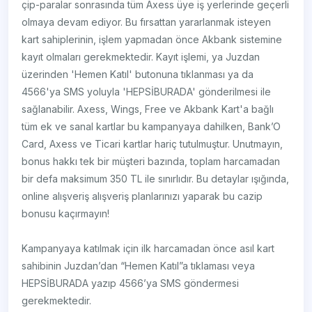
çip-paralar sonrasında tüm Axess üye iş yerlerinde geçerli
olmaya devam ediyor. Bu fırsattan yararlanmak isteyen
kart sahiplerinin, işlem yapmadan önce Akbank sistemine
kayıt olmaları gerekmektedir. Kayıt işlemi, ya Juzdan
üzerinden 'Hemen Katıl' butonuna tıklanması ya da
4566'ya SMS yoluyla 'HEPSİBURADA' gönderilmesi ile
sağlanabilir. Axess, Wings, Free ve Akbank Kart'a bağlı
tüm ek ve sanal kartlar bu kampanyaya dahilken, Bank’O
Card, Axess ve Ticari kartlar hariç tutulmuştur. Unutmayın,
bonus hakkı tek bir müşteri bazında, toplam harcamadan
bir defa maksimum 350 TL ile sınırlıdır. Bu detaylar ışığında,
online alışveriş alışveriş planlarınızı yaparak bu cazip
bonusu kaçırmayın!
Kampanyaya katılmak için ilk harcamadan önce asıl kart
sahibinin Juzdan’dan “Hemen Katıl”a tıklaması veya
HEPSİBURADA yazıp 4566’ya SMS göndermesi
gerekmektedir.