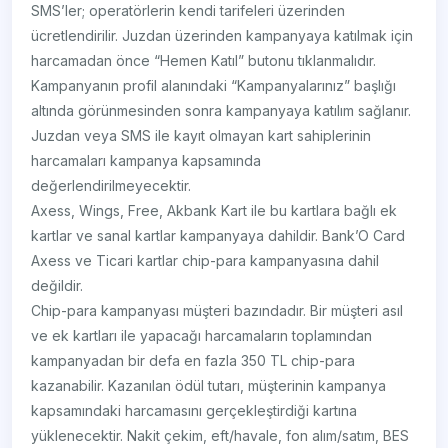
SMS’ler; operatörlerin kendi tarifeleri üzerinden
ücretlendirilir. Juzdan üzerinden kampanyaya katılmak için
harcamadan önce “Hemen Katıl” butonu tıklanmalıdır.
Kampanyanın profil alanındaki “Kampanyalarınız” başlığı
altında görünmesinden sonra kampanyaya katılım sağlanır.
Juzdan veya SMS ile kayıt olmayan kart sahiplerinin
harcamaları kampanya kapsamında
değerlendirilmeyecektir.
Axess, Wings, Free, Akbank Kart ile bu kartlara bağlı ek
kartlar ve sanal kartlar kampanyaya dahildir. Bank’O Card
Axess ve Ticari kartlar chip-para kampanyasına dahil
değildir.
Chip-para kampanyası müşteri bazındadır. Bir müşteri asıl
ve ek kartları ile yapacağı harcamaların toplamından
kampanyadan bir defa en fazla 350 TL chip-para
kazanabilir. Kazanılan ödül tutarı, müşterinin kampanya
kapsamındaki harcamasını gerçekleştirdiği kartına
yüklenecektir. Nakit çekim, eft/havale, fon alım/satım, BES