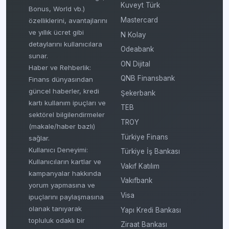
Kuveyt Türk
Bonus, World vb.)
Mastercard
özelliklerini, avantajlarını
ve yıllık ücret gibi
N Kolay
detaylarını kullanıcılara
Odeabank
sunar.
ON Dijital
Haber ve Rehberlik:
QNB Finansbank
Finans dünyasından
güncel haberler, kredi
Şekerbank
kartı kullanım ipuçları ve
TEB
sektörel bilgilendirmeler
TROY
(makale/haber bazlı)
Türkiye Finans
sağlar.
Kullanıcı Deneyimi:
Türkiye İş Bankası
Kullanıcıların kartlar ve
Vakıf Katılım
kampanyalar hakkında
Vakıfbank
yorum yapmasına ve
Visa
ipuçlarını paylaşmasına
olanak tanıyarak
Yapı Kredi Bankası
topluluk odaklı bir
Ziraat Bankası