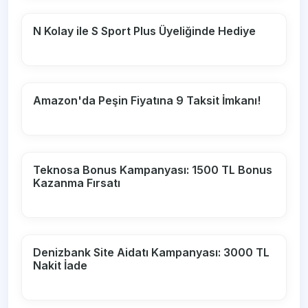
N Kolay ile S Sport Plus Üyeliğinde Hediye
Amazon'da Peşin Fiyatına 9 Taksit İmkanı!
Teknosa Bonus Kampanyası: 1500 TL Bonus
Kazanma Fırsatı
Denizbank Site Aidatı Kampanyası: 3000 TL
Nakit İade