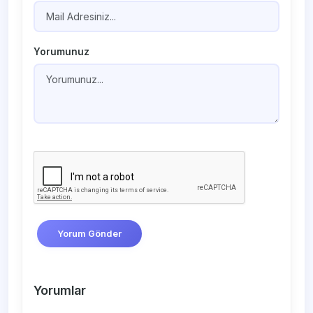
Yorumunuz
Yorum Gönder
Yorumlar