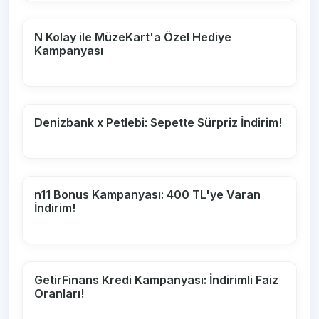
N Kolay ile MüzeKart'a Özel Hediye
Kampanyası
Denizbank x Petlebi: Sepette Sürpriz İndirim!
n11 Bonus Kampanyası: 400 TL'ye Varan
İndirim!
GetirFinans Kredi Kampanyası: İndirimli Faiz
Oranları!