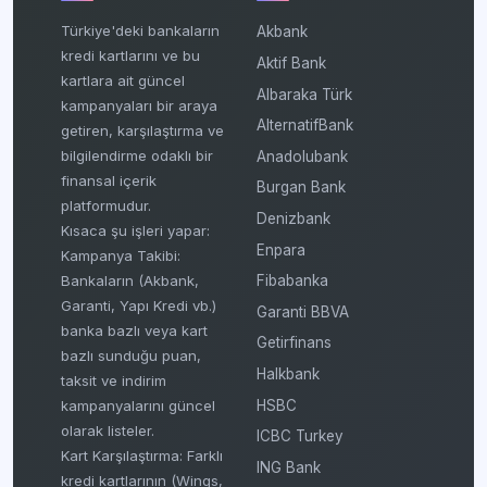
Türkiye'deki bankaların
Akbank
kredi kartlarını ve bu
Aktif Bank
kartlara ait güncel
Albaraka Türk
kampanyaları bir araya
AlternatifBank
getiren, karşılaştırma ve
bilgilendirme odaklı bir
Anadolubank
finansal içerik
Burgan Bank
platformudur.
Denizbank
Kısaca şu işleri yapar:
Enpara
Kampanya Takibi:
Fibabanka
Bankaların (Akbank,
Garanti, Yapı Kredi vb.)
Garanti BBVA
banka bazlı veya kart
Getirfinans
bazlı sunduğu puan,
Halkbank
taksit ve indirim
HSBC
kampanyalarını güncel
olarak listeler.
ICBC Turkey
Kart Karşılaştırma: Farklı
ING Bank
kredi kartlarının (Wings,