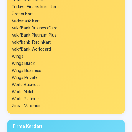
Türkiye Finans kredi kartı
Üretici Kart
Vadematik Kart
VakıfBank BusinessCard
VakıfBank Platinum Plus
Vakıfbank TercihKart
VakıfBank Worldcard
Wings
Wings Black
Wings Business
Wings Private
World Business
World Nakit
World Platinum
Ziraat Maximum
Firma Kartları