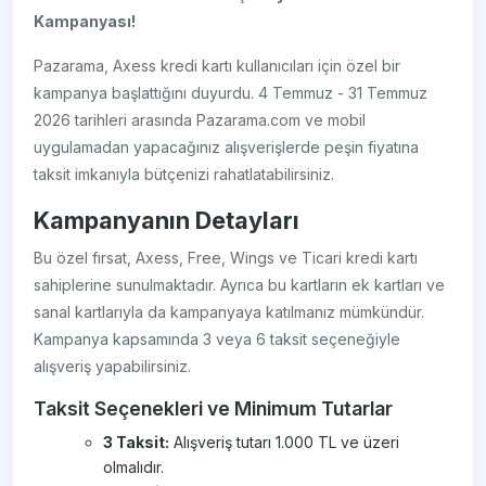
Kampanyası!
Pazarama, Axess kredi kartı kullanıcıları için özel bir
kampanya başlattığını duyurdu. 4 Temmuz - 31 Temmuz
2026 tarihleri arasında Pazarama.com ve mobil
uygulamadan yapacağınız alışverişlerde peşin fiyatına
taksit imkanıyla bütçenizi rahatlatabilirsiniz.
Kampanyanın Detayları
Bu özel fırsat, Axess, Free, Wings ve Ticari kredi kartı
sahiplerine sunulmaktadır. Ayrıca bu kartların ek kartları ve
sanal kartlarıyla da kampanyaya katılmanız mümkündür.
Kampanya kapsamında 3 veya 6 taksit seçeneğiyle
alışveriş yapabilirsiniz.
Taksit Seçenekleri ve Minimum Tutarlar
3 Taksit:
Alışveriş tutarı 1.000 TL ve üzeri
olmalıdır.