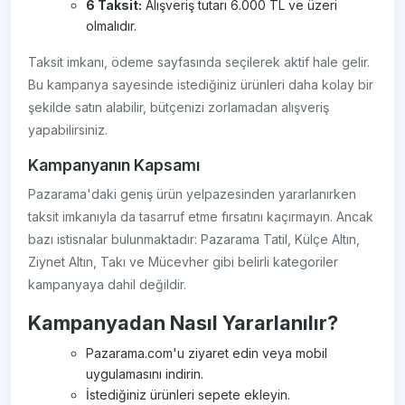
6 Taksit:
Alışveriş tutarı 6.000 TL ve üzeri
olmalıdır.
Taksit imkanı, ödeme sayfasında seçilerek aktif hale gelir.
Bu kampanya sayesinde istediğiniz ürünleri daha kolay bir
şekilde satın alabilir, bütçenizi zorlamadan alışveriş
yapabilirsiniz.
Kampanyanın Kapsamı
Pazarama'daki geniş ürün yelpazesinden yararlanırken
taksit imkanıyla da tasarruf etme fırsatını kaçırmayın. Ancak
bazı istisnalar bulunmaktadır: Pazarama Tatil, Külçe Altın,
Ziynet Altın, Takı ve Mücevher gibi belirli kategoriler
kampanyaya dahil değildir.
Kampanyadan Nasıl Yararlanılır?
Pazarama.com'u ziyaret edin veya mobil
uygulamasını indirin.
İstediğiniz ürünleri sepete ekleyin.