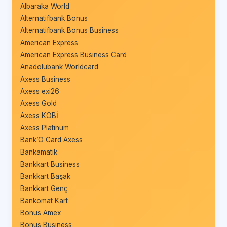
Albaraka World
Alternatifbank Bonus
Alternatifbank Bonus Business
American Express
American Express Business Card
Anadolubank Worldcard
Axess Business
Axess exi26
Axess Gold
Axess KOBİ
Axess Platinum
Bank’O Card Axess
Bankamatik
Bankkart Business
Bankkart Başak
Bankkart Genç
Bankomat Kart
Bonus Amex
Bonus Business