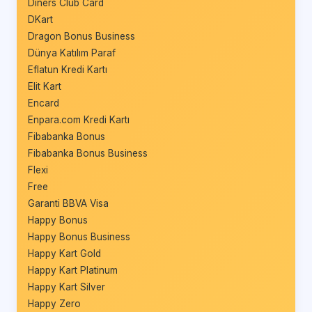
Diners Club Card
DKart
Dragon Bonus Business
Dünya Katılım Paraf
Eflatun Kredi Kartı
Elit Kart
Encard
Enpara.com Kredi Kartı
Fibabanka Bonus
Fibabanka Bonus Business
Flexi
Free
Garanti BBVA Visa
Happy Bonus
Happy Bonus Business
Happy Kart Gold
Happy Kart Platinum
Happy Kart Silver
Happy Zero