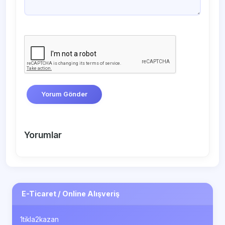
Yorum Gönder
Yorumlar
E-Ticaret / Online Alışveriş
1tikla2kazan