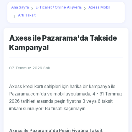
Ana Sayfa
E-Ticaret / Online Alışveriş
Axess Mobil
Artı Taksit
Axess ile Pazarama'da Takside
Kampanya!
07 Temmuz 2026 Salı
Axess kredi kartı sahipleri için harika bir kampanya ile
Pazarama.com'da ve mobil uygulamada, 4 - 31 Temmuz
2026 tarihleri arasında peşin fiyatına 3 veya 6 taksit
imkanı sunuluyor! Bu fırsatı kaçırmayın.
Axess ile Pazarama'da Peşin Fiyatına Taksit