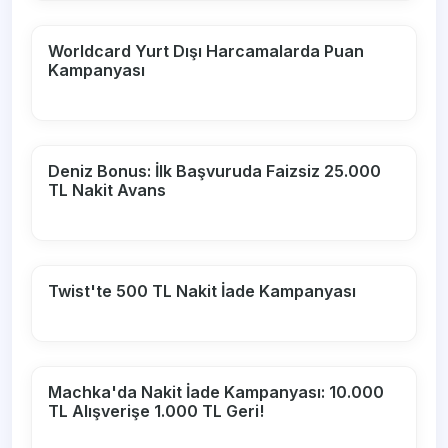
Worldcard Yurt Dışı Harcamalarda Puan
Kampanyası
Deniz Bonus: İlk Başvuruda Faizsiz 25.000
TL Nakit Avans
Twist'te 500 TL Nakit İade Kampanyası
Machka'da Nakit İade Kampanyası: 10.000
TL Alışverişe 1.000 TL Geri!