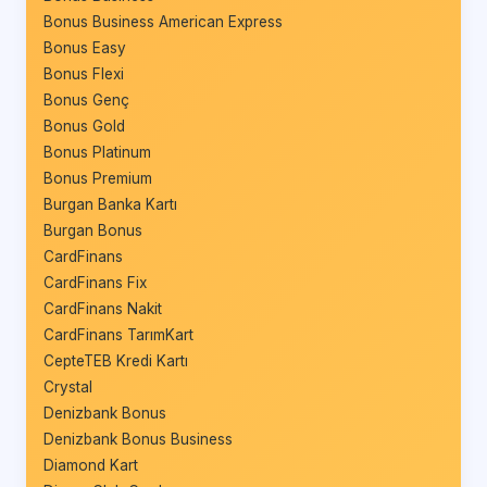
Bonus Business American Express
Bonus Easy
Bonus Flexi
Bonus Genç
Bonus Gold
Bonus Platinum
Bonus Premium
Burgan Banka Kartı
Burgan Bonus
CardFinans
CardFinans Fix
CardFinans Nakit
CardFinans TarımKart
CepteTEB Kredi Kartı
Crystal
Denizbank Bonus
Denizbank Bonus Business
Diamond Kart