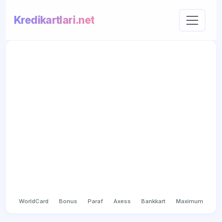
Kredikartlari.net
WorldCard
Bonus
Paraf
Axess
Bankkart
Maximum