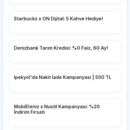
Starbucks x ON Dijital: 5 Kahve Hediye!
Denizbank Tarım Kredisi: %0 Faiz, 60 Ay!
Ipekyol'da Nakit İade Kampanyası | 500 TL
MobilDeniz x Nustil Kampanyası: %20
İndirim Fırsatı