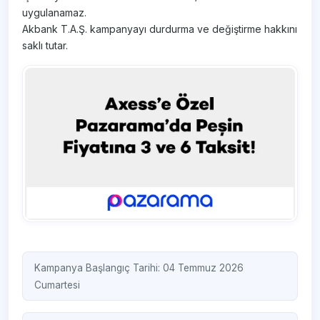
uygulanamaz.
Akbank T.A.Ş. kampanyayı durdurma ve değiştirme hakkını
saklı tutar.
Kampanya Başlangıç Tarihi: 04 Temmuz 2026
Cumartesi