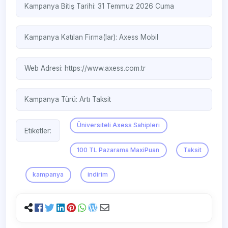
Kampanya Bitiş Tarihi: 31 Temmuz 2026 Cuma
Kampanya Katılan Firma(lar):
Axess Mobil
Web Adresi:
https://www.axess.com.tr
Kampanya Türü:
Artı Taksit
Üniversiteli Axess Sahipleri
Etiketler:
100 TL Pazarama MaxiPuan
Taksit
kampanya
indirim