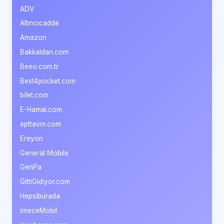
ADV
Altıncıcadde
Amazon
Bakkaldan.com
Beeo.com.tr
Best4pocket.com
bilet.com
E-Hamal.com
epttavm.com
Ereyon
General Mobile
GenPa
GittiGidiyor.com
Hepsiburada
İmeceMobil