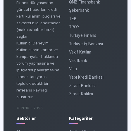
QNB Finansbank
Finans dünyasından
güncel haberler, kredi
Şekerbank
kartı kullanım ipuçları ve
TEB
sektörel bilgilendirmeler
TROY
(makale/haber bazlı)
Türkiye Finans
sağlar.
Kullanıcı Deneyimi:
Türkiye İş Bankası
Kullanıcıların kartlar ve
Vakıf Katılım
kampanyalar hakkında
Vakıfbank
yorum yapmasına ve
Visa
ipuçlarını paylaşmasına
olanak tanıyarak
Yapı Kredi Bankası
topluluk odaklı bir
Ziraat Bankası
referans kaynağı
Ziraat Katılım
oluşturur.
© 2018 - 2026
Sektörler
Kategoriler