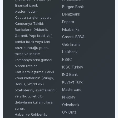
finansal içerik
Burgan Bank
platformudur.
Denizbank
Kısaca şu işleri yapar:
Enpara
Kampanya Takibi:
Fibabanka
Bankaların (Akbank,
Garanti, Yapı Kredi vb.)
Garanti BBVA
banka bazlı veya kart
Getirfinans
bazlı sunduğu puan,
Halkbank
taksit ve indirim
HSBC
kampanyalarını güncel
olarak listeler.
ICBC Turkey
Kart Karşılaştırma: Farklı
ING Bank
kredi kartlarının (Wings,
Kuveyt Türk
Bonus, World vb.)
Mastercard
özelliklerini, avantajlarını
ve yıllık ücret gibi
N Kolay
detaylarını kullanıcılara
Odeabank
sunar.
ON Dijital
Haber ve Rehberlik: