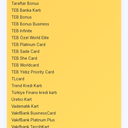
Taraftar Bonus
TEB Banka Kartı
TEB Bonus
TEB Bonus Business
TEB Infinite
TEB Özel World Elite
TEB Platinum Card
TEB Sade Card
TEB She Card
TEB Worldcard
TEB Yıldız Priority Card
TLcard
Trend Kredi Kartı
Türkiye Finans kredi kartı
Üretici Kart
Vadematik Kart
VakıfBank BusinessCard
VakıfBank Platinum Plus
Vakıfbank TercihKart