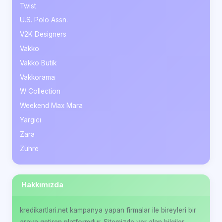
Twist
U.S. Polo Assn.
V2K Designers
Vakko
Vakko Butik
Vakkorama
W Collection
Weekend Max Mara
Yargıcı
Zara
Zühre
Hakkımızda
kredikartlari.net kampanya yapan firmalar ile bireyleri bir