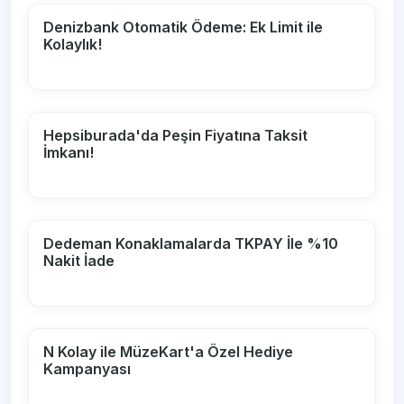
Denizbank Otomatik Ödeme: Ek Limit ile
Kolaylık!
Hepsiburada'da Peşin Fiyatına Taksit
İmkanı!
Dedeman Konaklamalarda TKPAY İle %10
Nakit İade
N Kolay ile MüzeKart'a Özel Hediye
Kampanyası