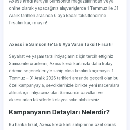
Axess kredi kartıyla Samsonite mağazalarından veya
online olarak yapacağınız alışverişlerde 1 Temmuz ile 31
Aralık tarihleri arasında 6 aya kadar taksitlendirme
fırsatını kaçırmayın!
Axess ile Samsonite'ta 6 Aya Varan Taksit Fırsatı!
Seyahat ve yaşam tarzı ihtiyaçlarınız için tercih ettiğiniz
Samsonite ürünlerini, Axess kredi kartınızla daha kolay
ödeme seçenekleriyle sahip olma fırsatını kaçırmayın. 1
Temmuz – 31 Aralık 2026 tarihleri arasında geçerli olan bu
özel kampanyayla, sevdiklerinizle birlikte yeni maceralara
atılmak için ihtiyacınız olan Samsonite bavulları ve
aksesuarları taksitlerle kolayca satın alabilirsiniz.
Kampanyanın Detayları Nelerdir?
Bu harika fırsat, Axess kredi kartı sahiplerine özel olarak