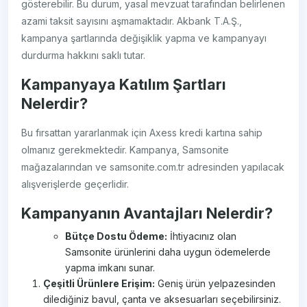
gösterebilir. Bu durum, yasal mevzuat tarafından belirlenen
azami taksit sayısını aşmamaktadır. Akbank T.A.Ş.,
kampanya şartlarında değişiklik yapma ve kampanyayı
durdurma hakkını saklı tutar.
Kampanyaya Katılım Şartları
Nelerdir?
Bu fırsattan yararlanmak için Axess kredi kartına sahip
olmanız gerekmektedir. Kampanya, Samsonite
mağazalarından ve samsonite.com.tr adresinden yapılacak
alışverişlerde geçerlidir.
Kampanyanın Avantajları Nelerdir?
Bütçe Dostu Ödeme:
İhtiyacınız olan
Samsonite ürünlerini daha uygun ödemelerde
yapma imkanı sunar.
Çeşitli Ürünlere Erişim:
Geniş ürün yelpazesinden
dilediğiniz bavul, çanta ve aksesuarları seçebilirsiniz.