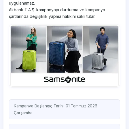
uygulanamaz.
Akbank T.A.Ş. kampanyayı durdurma ve kampanya
şartlarında değişiklik yapma hakkını saklı tutar.
Kampanya Başlangıç Tarihi: 01 Temmuz 2026
Çarşamba