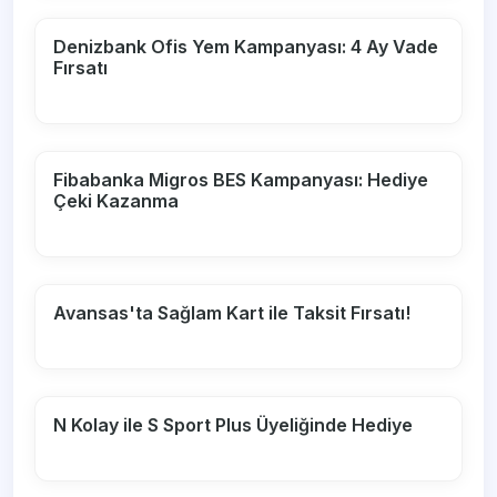
Denizbank Ofis Yem Kampanyası: 4 Ay Vade
Fırsatı
Fibabanka Migros BES Kampanyası: Hediye
Çeki Kazanma
Avansas'ta Sağlam Kart ile Taksit Fırsatı!
N Kolay ile S Sport Plus Üyeliğinde Hediye