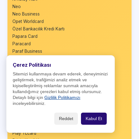
Neo
Neo Business
Opet Worldcard
Özel Bankacılık Kredi Kartı
Papara Card
Paracard
Paraf Business
Paraf Eczacı
Çerez Politikası
Paraf Esnaf
Paraf Kobi
Sitemizi kullanmaya devam ederek, deneyiminizi
geliştirmek, trafiğimizi analiz etmek ve
Paraf Platinum
kişiselleştirilmiş reklamlar sunmak amacıyla
ParafGenç
kullandığımız çerezleri kabul etmiş olursunuz.
Parafly
Detaylı bilgi için
Gizlilik Politikamızı
Parafly Platinum
inceleyebilirsiniz.
Parafree
Play
Reddet
Kabul Et
Play Nakit
Play TLcard