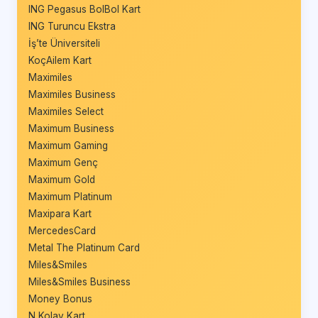
ING Pegasus BolBol Kart
ING Turuncu Ekstra
İş’te Üniversiteli
KoçAilem Kart
Maximiles
Maximiles Business
Maximiles Select
Maximum Business
Maximum Gaming
Maximum Genç
Maximum Gold
Maximum Platinum
Maxipara Kart
MercedesCard
Metal The Platinum Card
Miles&Smiles
Miles&Smiles Business
Money Bonus
N Kolay Kart