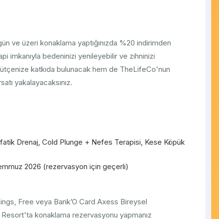
gün ve üzeri konaklama yaptığınızda %20 indirimden
i imkanıyla bedeninizi yenileyebilir ve zihninizi
 bütçenize katkıda bulunacak hem de TheLifeCo'nun
satı yakalayacaksınız.
atik Drenaj, Cold Plunge + Nefes Terapisi, Kese Köpük
Temmuz 2026 (rezervasyon için geçerli)
ings, Free veya Bank’O Card Axess Bireysel
um Resort'ta konaklama rezervasyonu yapmanız