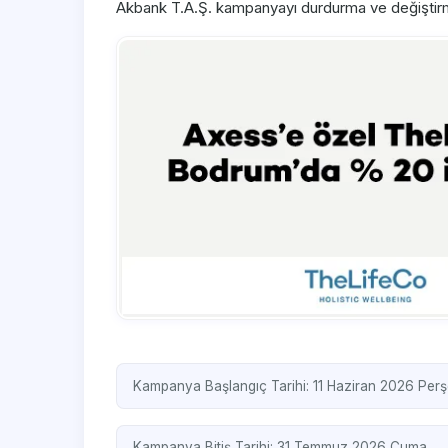
Akbank T.A.Ş. kampanyayı durdurma ve değiştirme 
Kampanya Başlangıç Tarihi: 11 Haziran 2026 Per
Kampanya Bitiş Tarihi: 31 Temmuz 2026 Cuma