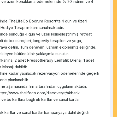
 ve üzeri konaklama ödemelerinde % 20 indirim ve 4
nde TheLifeCo Bodrum Resort’ta 4 gün ve üzeri
Hediye Terapi imkanı sunulmaktadır.
inde sunduğu 4 gün ve üzeri kişiselleştirilmiş retreat
li detox süreçleri, longevity terapileri ve yoga,
araya getirir. Tüm deneyim, uzman ekiplerimiz eşliğinde;
kleyen bütüncül bir yaklaşımla sunulur.
anına; 2 adet Pressotherapy Lenfatik Drenaj, 1 adet
Masajı dahildir.
hine kadar yapılacak rezervasyon ödemelerinde geçerli
rle planlanabilir.
e aşamasında firma tarafından uygulanmaktadır.
https://www.thelifeco.com/discover/tr/akbank
 bu kartlara bağlı ek kartlar ve sanal kartlar
 ek kartlar ve sanal kartlar kampanyaya dahil değildir.