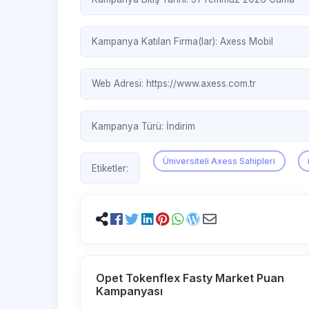
Kampanya Katılan Firma(lar):
Axess Mobil
Web Adresi:
https://www.axess.com.tr
Kampanya Türü:
İndirim
Üniversiteli Axess Sahipleri
Etiketler:
Opet Tokenflex Fasty Market Puan
Kampanyası