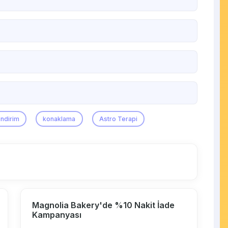
indirim
konaklama
Astro Terapi
Magnolia Bakery'de %10 Nakit İade
Kampanyası