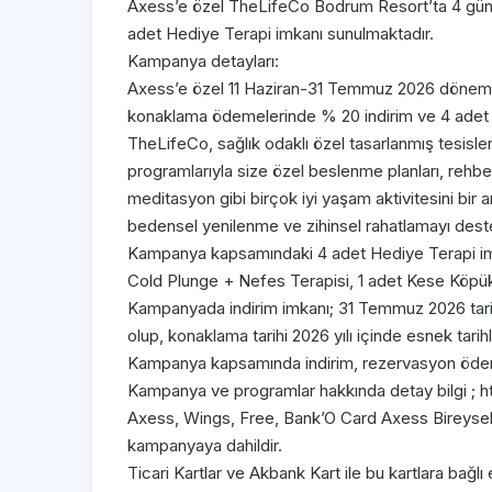
Axess’e özel TheLifeCo Bodrum Resort’ta 4 gün
adet Hediye Terapi imkanı sunulmaktadır.
Kampanya detayları:
Axess’e özel 11 Haziran-31 Temmuz 2026 dönemi
konaklama ödemelerinde % 20 indirim ve 4 adet 
TheLifeCo, sağlık odaklı özel tasarlanmış tesisler
programlarıyla size özel beslenme planları, rehber
meditasyon gibi birçok iyi yaşam aktivitesini bir 
bedensel yenilenme ve zihinsel rahatlamayı deste
Kampanya kapsamındaki 4 adet Hediye Terapi imk
Cold Plunge + Nefes Terapisi, 1 adet Kese Köpük 
Kampanyada indirim imkanı; 31 Temmuz 2026 tari
olup, konaklama tarihi 2026 yılı içinde esnek tarihle
Kampanya kapsamında indirim, rezervasyon ödem
Kampanya ve programlar hakkında detay bilgi ; 
Axess, Wings, Free, Bank’O Card Axess Bireysel ve
kampanyaya dahildir.
Ticari Kartlar ve Akbank Kart ile bu kartlara bağlı