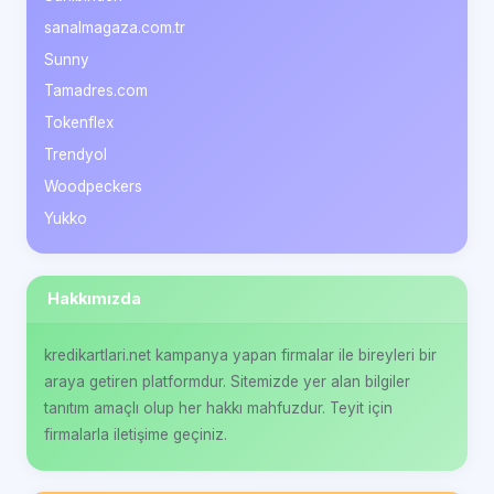
sanalmagaza.com.tr
Sunny
Tamadres.com
Tokenflex
Trendyol
Woodpeckers
Yukko
Hakkımızda
kredikartlari.net kampanya yapan firmalar ile bireyleri bir
araya getiren platformdur. Sitemizde yer alan bilgiler
tanıtım amaçlı olup her hakkı mahfuzdur. Teyit için
firmalarla iletişime geçiniz.