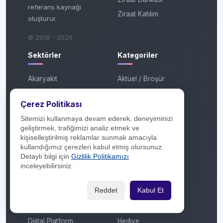
referans kaynağı
Ziraat Katılım
oluşturur.
© 2018 - 2026
Sektörler
Kategoriler
Akaryakıt
Aktüel / Broşür
Aksesuar / Takı
Anneler Günü
Çerez Politikası
Araç Bakım / Servis
Artı Taksit
Sitemizi kullanmaya devam ederek, deneyiminizi
Araç Kiralama
Atölye
geliştirmek, trafiğimizi analiz etmek ve
AVM
Babalar Günü
kişiselleştirilmiş reklamlar sunmak amacıyla
kullandığımız çerezleri kabul etmiş olursunuz.
Ayakkabı / Çanta
Çekiliş
Detaylı bilgi için
Gizlilik Politikamızı
Banka / Finans
Çekiliş Sonucu
inceleyebilirsiniz.
Beyaz Eşya / Kombi
Efsane Cuma
Reddet
Kabul Et
Çiçekçilik
Festival
Çok Katlı Mağaza
Garaj Günleri
Dijital Platform
Hediye