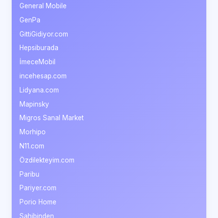
General Mobile
GenPa
GittiGidiyor.com
Hepsiburada
İmeceMobil
incehesap.com
Lidyana.com
Mapinsky
Migros Sanal Market
Morhipo
N11.com
Özdilekteyim.com
Paribu
Pariyer.com
Porio Home
Sahibinden