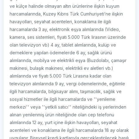
ve külçe halinde olmayan altın ürünlerine ilişkin kuyum
harcamalarında, Kuzey Kıbrıs Türk Cumhuriyeti’ne ilişkin
havayolları, seyahat acenteleri, konaklama ile ilgili
harcamalarda 3 ay, elektronik eşya alımlarında (Video,
kamera, ses sistemleri, fiyatı 5.000 Türk lirasının üzerinde
olan televizyon vb) 4 ay, tablet alımlarında, kulüp ve
derneklere yapılan ödemelerde 6 ay, sağlık ürünü
alımlarında, mobilya ve elektrikli eşya (Buzdolabı, çamaşır
makinesi, bulaşık makinesi, elektrikli ev aletleri vb.)
alımlarında ve fiyatı 5.000 Türk Lirasına kadar olan
televizyon alımlarında 9 ay, vergi ödemelerinde, eğitimle
ilgili harcamalarda, bilgisayar alımı, taşımacılık, sağlık ve
sosyal hizmetler ile ilgili harcamalarda ve ''yenileme
merkezi'' veya ''yetkili satıcı'' niteliğindeki iş yerlerinden
alınan yenilenmiş ürün niteliğinde olan cep telefonu
alımlarında 12 ay, yurt içine ilişkin havayolları, seyahat
acenteleri ve konaklama ile ilgili harcamalarda 18 ay olarak
uygulanır. Bireysel kredi kartlarıyla gerçekleştirilecek basılı