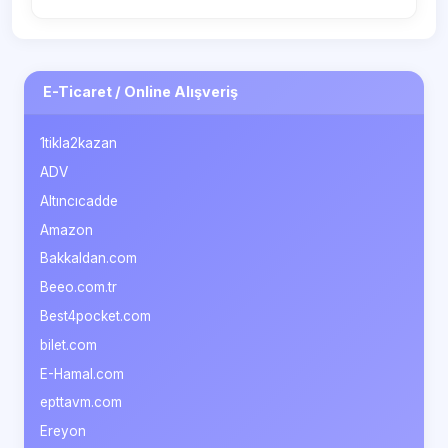
E-Ticaret / Online Alışveriş
1tikla2kazan
ADV
Altıncıcadde
Amazon
Bakkaldan.com
Beeo.com.tr
Best4pocket.com
bilet.com
E-Hamal.com
epttavm.com
Ereyon