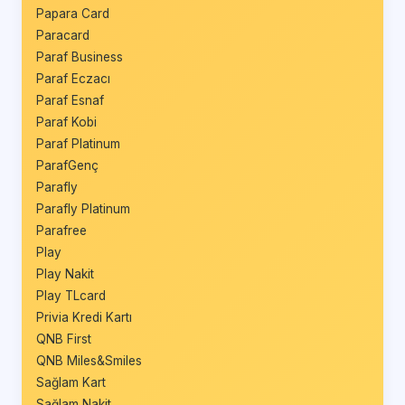
Papara Card
Paracard
Paraf Business
Paraf Eczacı
Paraf Esnaf
Paraf Kobi
Paraf Platinum
ParafGenç
Parafly
Parafly Platinum
Parafree
Play
Play Nakit
Play TLcard
Privia Kredi Kartı
QNB First
QNB Miles&Smiles
Sağlam Kart
Sağlam Nakit