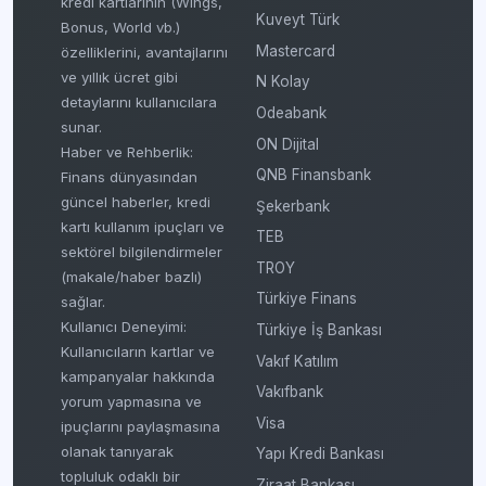
kredi kartlarının (Wings,
Kuveyt Türk
Bonus, World vb.)
Mastercard
özelliklerini, avantajlarını
ve yıllık ücret gibi
N Kolay
detaylarını kullanıcılara
Odeabank
sunar.
ON Dijital
Haber ve Rehberlik:
QNB Finansbank
Finans dünyasından
güncel haberler, kredi
Şekerbank
kartı kullanım ipuçları ve
TEB
sektörel bilgilendirmeler
TROY
(makale/haber bazlı)
Türkiye Finans
sağlar.
Kullanıcı Deneyimi:
Türkiye İş Bankası
Kullanıcıların kartlar ve
Vakıf Katılım
kampanyalar hakkında
Vakıfbank
yorum yapmasına ve
Visa
ipuçlarını paylaşmasına
olanak tanıyarak
Yapı Kredi Bankası
topluluk odaklı bir
Ziraat Bankası