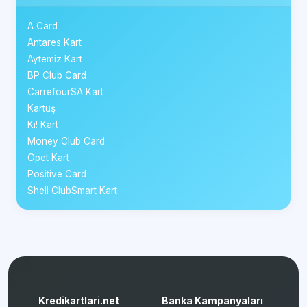
A Card
Antares Kart
Aytemiz Kart
BP Club Card
CarrefourSA Kart
Kartuş
Ki! Kart
Money Club Card
Opet Kart
Positive Card
Shell ClubSmart Kart
Kredikartlari.net
Banka Kampanyaları