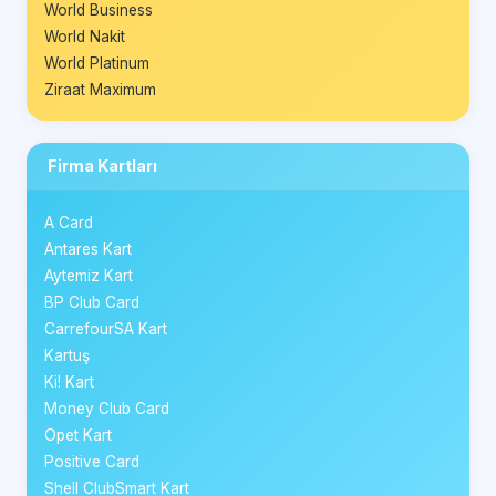
World Business
World Nakit
World Platinum
Ziraat Maximum
Firma Kartları
A Card
Antares Kart
Aytemiz Kart
BP Club Card
CarrefourSA Kart
Kartuş
Ki! Kart
Money Club Card
Opet Kart
Positive Card
Shell ClubSmart Kart