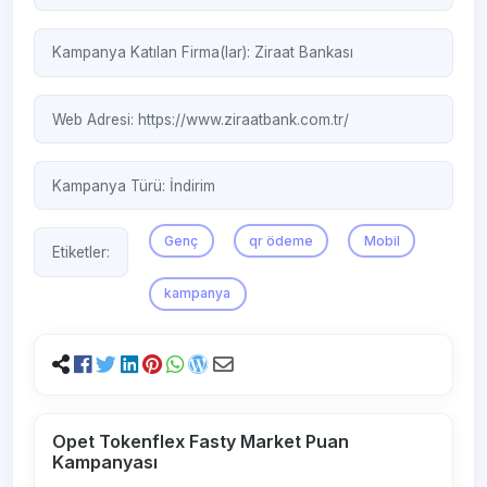
Kampanya Katılan Firma(lar):
Ziraat Bankası
Web Adresi:
https://www.ziraatbank.com.tr/
Kampanya Türü:
İndirim
Genç
qr ödeme
Mobil
Etiketler:
kampanya
Opet Tokenflex Fasty Market Puan
Kampanyası