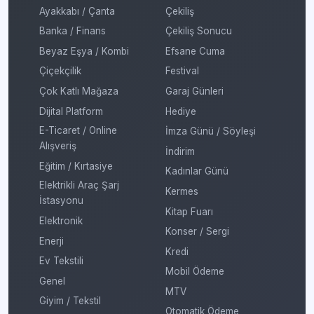
Ayakkabı / Çanta
Çekiliş
Banka / Finans
Çekiliş Sonucu
Beyaz Eşya / Kombi
Efsane Cuma
Çiçekçilik
Festival
Çok Katlı Mağaza
Garaj Günleri
Dijital Platform
Hediye
E-Ticaret / Online
İmza Günü / Söyleşi
Alışveriş
İndirim
Eğitim / Kırtasiye
Kadınlar Günü
Elektrikli Araç Şarj
Kermes
İstasyonu
Kitap Fuarı
Elektronik
Konser / Sergi
Enerji
Kredi
Ev Tekstili
Mobil Ödeme
Genel
MTV
Giyim / Tekstil
Otomatik Ödeme