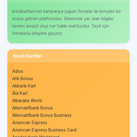
kredikartlari.net kampanya yapan firmalar ile bireyleri bir
araya getiren platformdur. Sitemizde yer alan bilgiler
tanıtım amaçlı olup her hakkı mahfuzdur. Teyit için
firmalarla iletişime geçiniz.
Kredi Kartları
Adios
Afili Bonus
Akbank Kart
Âlâ Kart
Albaraka World
Alternatifbank Bonus
Alternatifbank Bonus Business
American Express
American Express Business Card