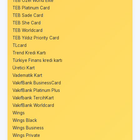
TEB Özel World Elite
TEB Platinum Card
TEB Sade Card
TEB She Card
TEB Worldcard
TEB Yıldız Priority Card
TLcard
Trend Kredi Kartı
Türkiye Finans kredi kartı
Üretici Kart
Vadematik Kart
VakıfBank BusinessCard
VakıfBank Platinum Plus
Vakıfbank TercihKart
VakıfBank Worldcard
Wings
Wings Black
Wings Business
Wings Private