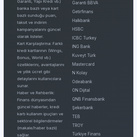
Garanti, Yapı Kredi vb.)
Garanti BBVA
banka bazlı veya kart
Getirfinans
bazlı sunduğu puan,
Halkbank
taksit ve indirim
HSBC
kampanyalarını güncel
olarak listeler.
ICBC Turkey
Kart Karşılaştırma: Farklı
ING Bank
kredi kartlarının (Wings,
Kuveyt Türk
Bonus, World vb.)
Mastercard
özelliklerini, avantajlarını
ve yıllık ücret gibi
N Kolay
detaylarını kullanıcılara
Odeabank
sunar.
ON Dijital
Haber ve Rehberlik:
QNB Finansbank
Finans dünyasından
güncel haberler, kredi
Şekerbank
kartı kullanım ipuçları ve
TEB
sektörel bilgilendirmeler
TROY
(makale/haber bazlı)
Türkiye Finans
sağlar.