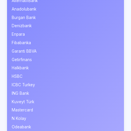
AlternatifBank
Anadolubank
Burgan Bank
Denizbank
Enpara
Fibabanka
Garanti BBVA
Getirfinans
Halkbank
HSBC
ICBC Turkey
ING Bank
Kuveyt Türk
Mastercard
N Kolay
Odeabank