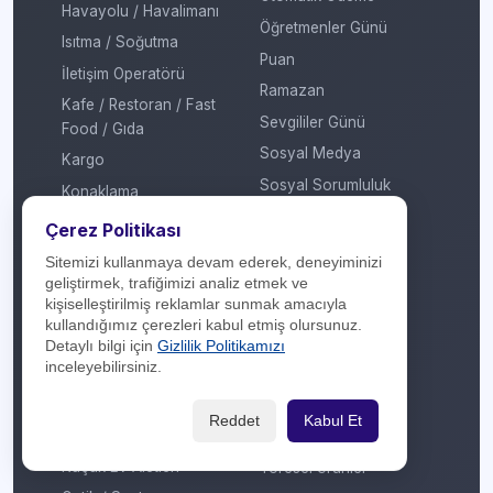
Havayolu / Havalimanı
Öğretmenler Günü
Isıtma / Soğutma
Puan
İletişim Operatörü
Ramazan
Kafe / Restoran / Fast
Sevgililer Günü
Food / Gıda
Sosyal Medya
Kargo
Sosyal Sorumluluk
Konaklama
Sömestir
Kozmetik / Kişisel Bakım
Çerez Politikası
Takas
Kripto Platformu
Sitemizi kullanmaya devam ederek, deneyiminizi
Taksit Atlat
geliştirmek, trafiğimizi analiz etmek ve
Kuru Temizleme
kişiselleştirilmiş reklamlar sunmak amacıyla
Temassız Ödeme
Kültür / Sanat
kullandığımız çerezleri kabul etmiş olursunuz.
Tiyatro / Müzikal
Detaylı bilgi için
Gizlilik Politikamızı
Market
inceleyebilirsiniz.
Vergi Ödeme
Mobil Uygulama
Yarışma
Mobilya / Dekorasyon
Reddet
Kabul Et
Yılbaşı
Mutfak Gereçleri /
Küçük Ev Aletleri
Yöresel Ürünler