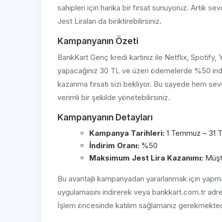
sahipleri için harika bir fırsat sunuyoruz. Artık se
Jest Liraları da biriktirebilirsiniz.
Kampanyanın Özeti
BankKart Genç kredi kartınız ile Netflix, Spotify,
yapacağınız 30 TL ve üzeri ödemelerde %50 indi
kazanma fırsatı sizi bekliyor. Bu sayede hem sevdi
verimli bir şekilde yönetebilirsiniz.
Kampanyanın Detayları
Kampanya Tarihleri:
1 Temmuz – 31 
İndirim Oranı:
%50
Maksimum Jest Lira Kazanımı:
Müşte
Bu avantajlı kampanyadan yararlanmak için yapma
uygulamasını indirerek veya bankkart.com.tr adr
İşlem öncesinde katılım sağlamanız gerekmekted