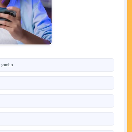
arşamba