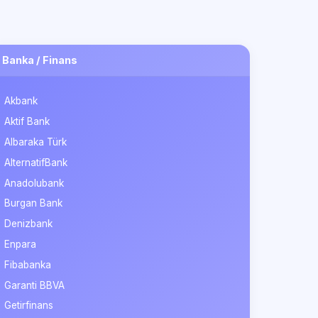
Banka / Finans
Akbank
Aktif Bank
Albaraka Türk
AlternatifBank
Anadolubank
Burgan Bank
Denizbank
Enpara
Fibabanka
Garanti BBVA
Getirfinans