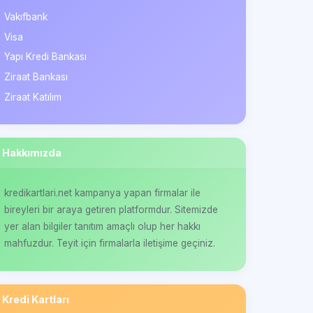
Vakıfbank
Visa
Yapı Kredi Bankası
Ziraat Bankası
Ziraat Katılım
Hakkımızda
kredikartlari.net kampanya yapan firmalar ile
bireyleri bir araya getiren platformdur. Sitemizde
yer alan bilgiler tanıtım amaçlı olup her hakkı
mahfuzdur. Teyit için firmalarla iletişime geçiniz.
Kredi Kartları