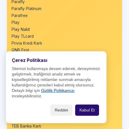
Parafly
Parafly Platinum
Parafree
Play
Play Nakit
Play TLcard
Privia Kredi Kartı
QNB First
QNB Miles&Smiles
Çerez Politikası
Sağlam Kart
Sitemizi kullanmaya devam ederek, deneyiminizi
Sağlam Nakit
geliştirmek, trafiğimizi analiz etmek ve
Sale Plus
kişiselleştirilmiş reklamlar sunmak amacıyla
Seyyah Kart
kullandığımız çerezleri kabul etmiş olursunuz.
Detaylı bilgi için
Gizlilik Politikamızı
Shop&Fly
inceleyebilirsiniz.
Shop&Fly Business
Şeker Bonus
Reddet
Kabul Et
Şeker Bonus Business
Taraftar Bonus
TEB Banka Kartı