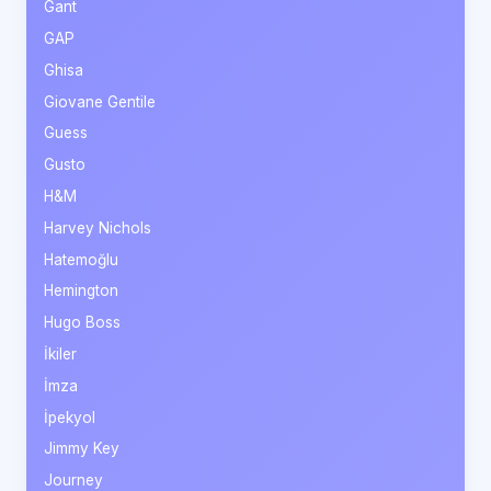
Gant
GAP
Ghisa
Giovane Gentile
Guess
Gusto
H&M
Harvey Nichols
Hatemoğlu
Hemington
Hugo Boss
İkiler
İmza
İpekyol
Jimmy Key
Journey