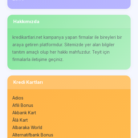
Hakkımızda
kredikartlari.net kampanya yapan firmalar ile bireyleri bir
araya getiren platformdur. Sitemizde yer alan bilgiler
tanıtım amaçlı olup her hakkı mahfuzdur. Teyit için
firmalarla iletişime geçiniz.
Kredi Kartları
Adios
Afili Bonus
Akbank Kart
Âlâ Kart
Albaraka World
Alternatifbank Bonus