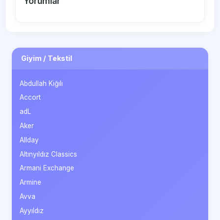
Yorumlar
Giyim / Tekstil
Abdullah Kiğılı
Accort
adL
Aker
Allday
Altınyıldız Classics
Armani Exchange
Armine
Avva
Ayyıldız