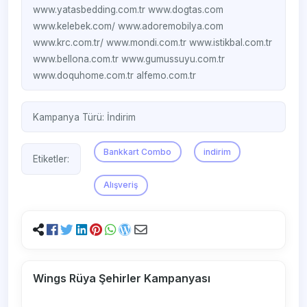
www.yatasbedding.com.tr
www.dogtas.com
www.kelebek.com/
www.adoremobilya.com
www.krc.com.tr/
www.mondi.com.tr
www.istikbal.com.tr
www.bellona.com.tr
www.gumussuyu.com.tr
www.doquhome.com.tr
alfemo.com.tr
Kampanya Türü:
İndirim
Bankkart Combo
indirim
Etiketler:
Alışveriş
Wings Rüya Şehirler Kampanyası