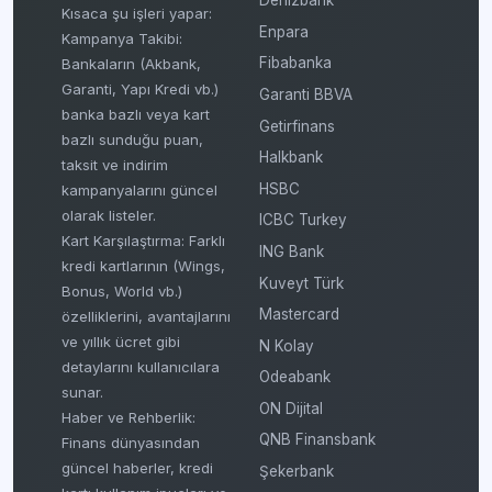
Denizbank
Kısaca şu işleri yapar:
Enpara
Kampanya Takibi:
Fibabanka
Bankaların (Akbank,
Garanti, Yapı Kredi vb.)
Garanti BBVA
banka bazlı veya kart
Getirfinans
bazlı sunduğu puan,
Halkbank
taksit ve indirim
HSBC
kampanyalarını güncel
olarak listeler.
ICBC Turkey
Kart Karşılaştırma: Farklı
ING Bank
kredi kartlarının (Wings,
Kuveyt Türk
Bonus, World vb.)
Mastercard
özelliklerini, avantajlarını
ve yıllık ücret gibi
N Kolay
detaylarını kullanıcılara
Odeabank
sunar.
ON Dijital
Haber ve Rehberlik:
QNB Finansbank
Finans dünyasından
güncel haberler, kredi
Şekerbank