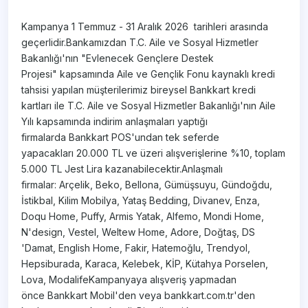
Kampanya 1 Temmuz - 31 Aralık 2026 tarihleri arasında
geçerlidir.Bankamızdan T.C. Aile ve Sosyal Hizmetler
Bakanlığı'nın "Evlenecek Gençlere Destek
Projesi" kapsamında Aile ve Gençlik Fonu kaynaklı kredi
tahsisi yapılan müşterilerimiz bireysel Bankkart kredi
kartları ile T.C. Aile ve Sosyal Hizmetler Bakanlığı'nın Aile
Yılı kapsamında indirim anlaşmaları yaptığı
firmalarda Bankkart POS'undan tek seferde
yapacakları 20.000 TL ve üzeri alışverişlerine %10, toplam
5.000 TL Jest Lira kazanabilecektir.Anlaşmalı
firmalar: Arçelik, Beko, Bellona, Gümüşsuyu, Gündoğdu,
İstikbal, Kilim Mobilya, Yataş Bedding, Divanev, Enza,
Doqu Home, Puffy, Armis Yatak, Alfemo, Mondi Home,
N'design, Vestel, Weltew Home, Adore, Doğtaş, DS
'Damat, English Home, Fakir, Hatemoğlu, Trendyol,
Hepsiburada, Karaca, Kelebek, KİP, Kütahya Porselen,
Lova, ModalifeKampanyaya alışveriş yapmadan
önce Bankkart Mobil'den veya bankkart.com.tr'den