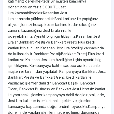
katılmanız gerekmektedir.Bir müşteri kampanya
döneminde en fazla 5.000 TL Jest
Lira kazanabilecektir.Kazanılan Jest
Liralar anında yüklenecektir.Bankkart'ınız ile yaptığınız
alışverişlerinizi hesap kesim tarihine kadar dilediğiniz
zaman, kazandığınız Jest Liralarınız ile
ödeyebilirsiniz. Ayrıntılı bilgi için tıklayınız.Kazanılan Jest
Liralar Bankkart Prestij ve Bankkart Prestij Plus kredi
kartları için sunulan Katlanan Jest Lira özelliği kapsamında
da kullanılabilir. Bankkart Prestij/Bankkart Prestij Plus kredi
kartları ve Katlanan Jest Lira özelliğine ilişkin ayrıntılı bilgi
için tıklayınız.Kampanyaya katılım sadece asıl kart sahibi
müşteriler tarafından yapılabilir.Kampanyaya Bankkart Jest,
Bankkart Prestij ve Bankkart Genç kredi kartları ile
yapılacak işlemler dahildir. Bankkart Başak, Bankkart
Ticari, Bankkart Business ve Bankkart Jest Ücretsiz kartlar
ile yapılacak işlemler kampanyaya dahil değildirİptal, iade,
Jest Lira kullanım işlemleri, nakit çekim ve işlemleri
kampanya kapsamında değerlendirilmeyecektir.Kampanya
döneminde yapılan işlemlerin iade edilmesi durumunda