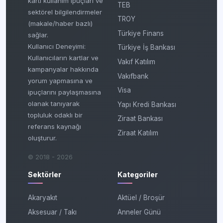
kartı kullanım ipuçları ve
TEB
sektörel bilgilendirmeler
TROY
(makale/haber bazlı)
Türkiye Finans
sağlar.
Kullanıcı Deneyimi:
Türkiye İş Bankası
Kullanıcıların kartlar ve
Vakıf Katılım
kampanyalar hakkında
Vakıfbank
yorum yapmasına ve
Visa
ipuçlarını paylaşmasına
olanak tanıyarak
Yapı Kredi Bankası
topluluk odaklı bir
Ziraat Bankası
referans kaynağı
Ziraat Katılım
oluşturur.
© 2018 - 2026
Sektörler
Kategoriler
Akaryakıt
Aktüel / Broşür
Aksesuar / Takı
Anneler Günü