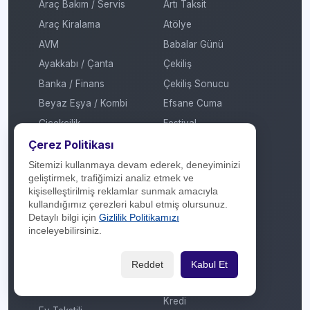
Araç Bakım / Servis
Artı Taksit
Araç Kiralama
Atölye
AVM
Babalar Günü
Ayakkabı / Çanta
Çekiliş
Banka / Finans
Çekiliş Sonucu
Beyaz Eşya / Kombi
Efsane Cuma
Çiçekçilik
Festival
Çok Katlı Mağaza
Garaj Günleri
Çerez Politikası
Dijital Platform
Hediye
Sitemizi kullanmaya devam ederek, deneyiminizi
geliştirmek, trafiğimizi analiz etmek ve
E-Ticaret / Online
İmza Günü / Söyleşi
kişiselleştirilmiş reklamlar sunmak amacıyla
Alışveriş
İndirim
kullandığımız çerezleri kabul etmiş olursunuz.
Eğitim / Kırtasiye
Detaylı bilgi için
Gizlilik Politikamızı
Kadınlar Günü
inceleyebilirsiniz.
Elektrikli Araç Şarj
Kermes
İstasyonu
Kitap Fuarı
Reddet
Kabul Et
Elektronik
Konser / Sergi
Enerji
Kredi