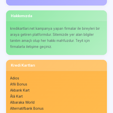
Hakkımızda
kredikartlari.net kampanya yapan firmalar ile bireyleri bir
araya getiren platformdur. Sitemizde yer alan bilgiler
tanıtım amaçlı olup her hakkı mahfuzdur. Teyit için
firmalarla iletişime geçiniz.
Kredi Kartları
Adios
Afili Bonus
Akbank Kart
Âlâ Kart
Albaraka World
Alternatifbank Bonus