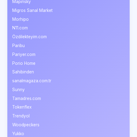
Mapinsky
Migros Sanal Market
Morhipo
N11.com
Özdilekteyim.com
Paribu
Pariyer.com
Porio Home
Sahibinden
sanalmagaza.com.tr
Sunny
Tamadres.com
Tokenflex
Trendyol
Woodpeckers
Yukko