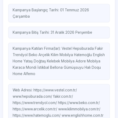
Kampanya Başlangıç Tarihi: 01 Temmuz 2026
Çarşamba
Kampanya Bitiş Tarihi: 31 Aralık 2026 Perşembe
Kampanya Katılan Firma(lar):
Vestel
Hepsiburada
Fakir
Trendyol
Beko
Arçelik
Kilim Mobilya
Hatemoğlu
English
Home
Yataş
Doğtaş
Kelebek Mobilya
Adore Mobilya
Karaca
Mondi
İstikbal
Bellona
Gümüşsuyu Halı
Doqu
Home
Alfemo
Web Adresi:
https://www.vestel.com.tr/
www.hepsiburada.com/
fakir.com.tr/
https://www.trendyol.com/
https://www.beko.com.tr/
https://www.arcelik.com.tr/
www.kilimmobilya.com.tr/
https://www.hatemoglu.com/
www.englishhome.com.tr