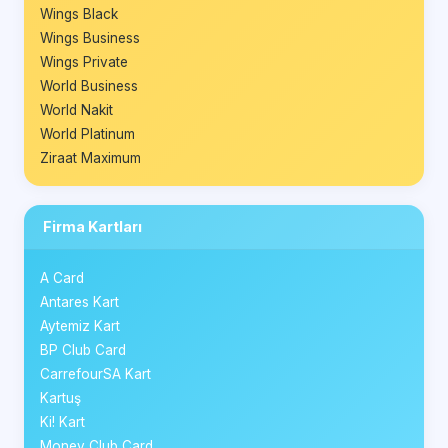
Wings Black
Wings Business
Wings Private
World Business
World Nakit
World Platinum
Ziraat Maximum
Firma Kartları
A Card
Antares Kart
Aytemiz Kart
BP Club Card
CarrefourSA Kart
Kartuş
Ki! Kart
Money Club Card