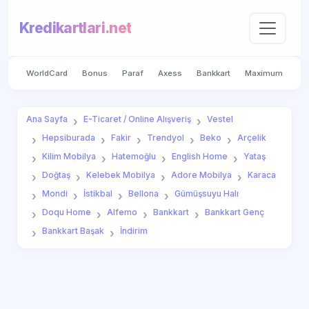
Kredikartlari.net
WorldCard
Bonus
Paraf
Axess
Bankkart
Maximum
Ana Sayfa
E-Ticaret / Online Alışveriş
Vestel
Hepsiburada
Fakir
Trendyol
Beko
Arçelik
Kilim Mobilya
Hatemoğlu
English Home
Yataş
Doğtaş
Kelebek Mobilya
Adore Mobilya
Karaca
Mondi
İstikbal
Bellona
Gümüşsuyu Halı
Doqu Home
Alfemo
Bankkart
Bankkart Genç
Bankkart Başak
İndirim