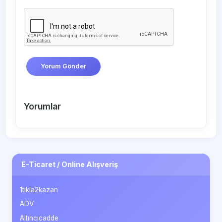
Yorum Gönder
Yorumlar
E-Ticaret / Online Alışveriş
1tikla2kazan
ADV
Altıncıcadde