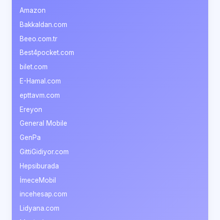
Amazon
Bakkaldan.com
Beeo.com.tr
Best4pocket.com
bilet.com
E-Hamal.com
epttavm.com
Ereyon
General Mobile
GenPa
GittiGidiyor.com
Hepsiburada
İmeceMobil
incehesap.com
Lidyana.com