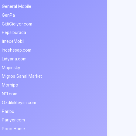
General Mobile
GenPa
GittiGidiyor.com
Hepsiburada
İmeceMobil
incehesap.com
Lidyana.com
Mapinsky
Migros Sanal Market
Morhipo
N11.com
Özdilekteyim.com
Paribu
Pariyer.com
Porio Home