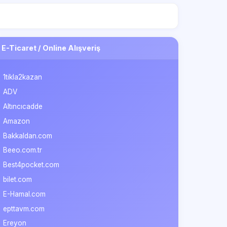
E-Ticaret / Online Alışveriş
1tikla2kazan
ADV
Altıncıcadde
Amazon
Bakkaldan.com
Beeo.com.tr
Best4pocket.com
bilet.com
E-Hamal.com
epttavm.com
Ereyon