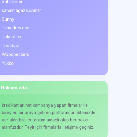
Sahibinden
sanalmagaza.com.tr
Sunny
Tamadres.com
Tokenflex
Trendyol
Woodpeckers
Yukko
Hakkımızda
kredikartlari.net kampanya yapan firmalar ile
bireyleri bir araya getiren platformdur. Sitemizde
yer alan bilgiler tanıtım amaçlı olup her hakkı
mahfuzdur. Teyit için firmalarla iletişime geçiniz.