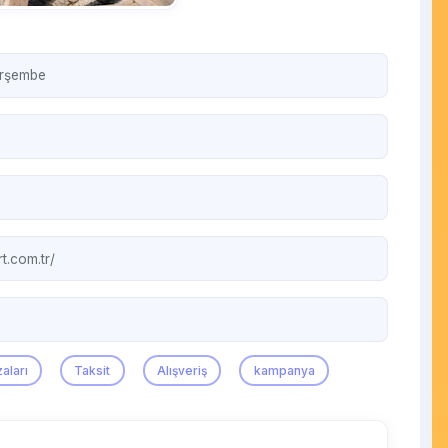
erşembe
t.com.tr/
aları
Taksit
Alışveriş
kampanya