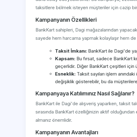
taksitlere bölmek isteyen müşteriler için cazip bir
Kampanyanın Özellikleri
BankKart sahipleri, Dagi mağazalarından yapacaklar
sayede hem harcama yapmak kolaylaşır hem de öd
Taksit İmkanı:
BankKart ile Dagi'de yapıl
Kapsam:
Bu fırsat, sadece BankKart kre
geçerlidir. Diğer BankKart çeşitleri için 
Esneklik:
Taksit sayıları işlem anındaki
değişiklik gösterebilir, bu da müşteriler
Kampanyaya Katılımınız Nasıl Sağlanır?
BankKart ile Dagi'de alışveriş yaparken, taksit tale
sırasında BankKart özelliğinizin aktif olduğundan 
almanız önemlidir.
Kampanyanın Avantajları