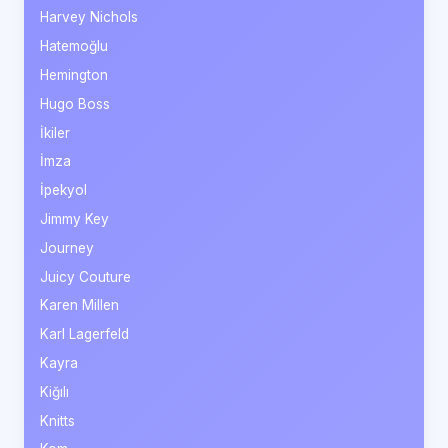
Harvey Nichols
Hatemoğlu
Hemington
Hugo Boss
İkiler
İmza
İpekyol
Jimmy Key
Journey
Juicy Couture
Karen Millen
Karl Lagerfeld
Kayra
Kiğılı
Knitts