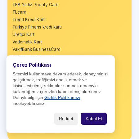
TEB Yıldız Priority Card
TLcard
Trend Kredi Kartı
Türkiye Finans kredi kartı
Üretici Kart
Vadematik Kart
VakıfBank BusinessCard
VakıfBank Platinum Plus
Çerez Politikası
Vakıfbank TercihKart
VakıfBank Worldcard
Sitemizi kullanmaya devam ederek, deneyiminizi
Wings
geliştirmek, trafiğimizi analiz etmek ve
kişiselleştirilmiş reklamlar sunmak amacıyla
Wings Black
kullandığımız çerezleri kabul etmiş olursunuz.
Wings Business
Detaylı bilgi için
Gizlilik Politikamızı
Wings Private
inceleyebilirsiniz.
World Business
World Nakit
Reddet
Kabul Et
World Platinum
Ziraat Maximum