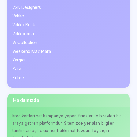
V2K Designers
Vakko
Vakko Butik
Vakkorama
W Collection
Weekend Max Mara
Yargıcı
Zara
Zühre
Hakkımızda
kredikartlari.net kampanya yapan firmalar ile bireyleri bir
araya getiren platformdur. Sitemizde yer alan bilgiler
tanıtım amaçlı olup her hakkı mahfuzdur. Teyit için