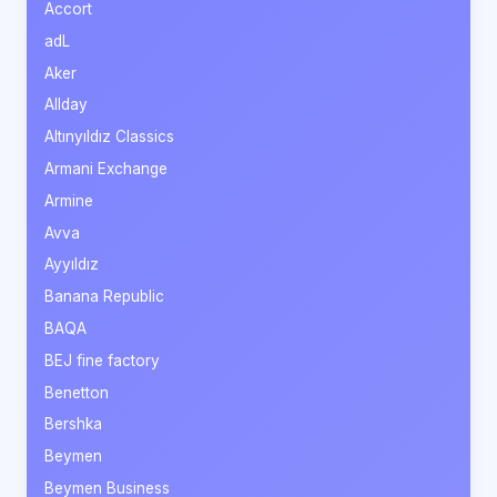
Accort
adL
Aker
Allday
Altınyıldız Classics
Armani Exchange
Armine
Avva
Ayyıldız
Banana Republic
BAQA
BEJ fine factory
Benetton
Bershka
Beymen
Beymen Business