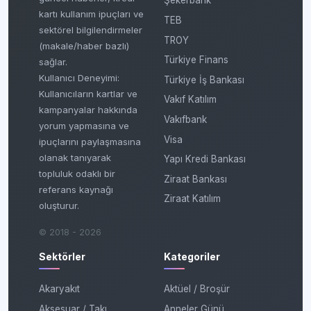
Şekerbank
kartı kullanım ipuçları ve
TEB
sektörel bilgilendirmeler
TROY
(makale/haber bazlı)
Türkiye Finans
sağlar.
Kullanıcı Deneyimi:
Türkiye İş Bankası
Kullanıcıların kartlar ve
Vakıf Katılım
kampanyalar hakkında
Vakıfbank
yorum yapmasına ve
Visa
ipuçlarını paylaşmasına
olanak tanıyarak
Yapı Kredi Bankası
topluluk odaklı bir
Ziraat Bankası
referans kaynağı
Ziraat Katılım
oluşturur.
© 2018 - 2026
Sektörler
Kategoriler
Akaryakıt
Aktüel / Broşür
Aksesuar / Takı
Anneler Günü