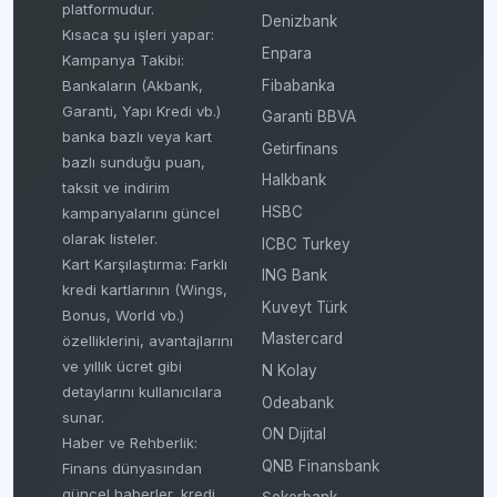
platformudur.
Denizbank
Kısaca şu işleri yapar:
Enpara
Kampanya Takibi:
Fibabanka
Bankaların (Akbank,
Garanti, Yapı Kredi vb.)
Garanti BBVA
banka bazlı veya kart
Getirfinans
bazlı sunduğu puan,
Halkbank
taksit ve indirim
HSBC
kampanyalarını güncel
olarak listeler.
ICBC Turkey
Kart Karşılaştırma: Farklı
ING Bank
kredi kartlarının (Wings,
Kuveyt Türk
Bonus, World vb.)
Mastercard
özelliklerini, avantajlarını
ve yıllık ücret gibi
N Kolay
detaylarını kullanıcılara
Odeabank
sunar.
ON Dijital
Haber ve Rehberlik:
QNB Finansbank
Finans dünyasından
güncel haberler, kredi