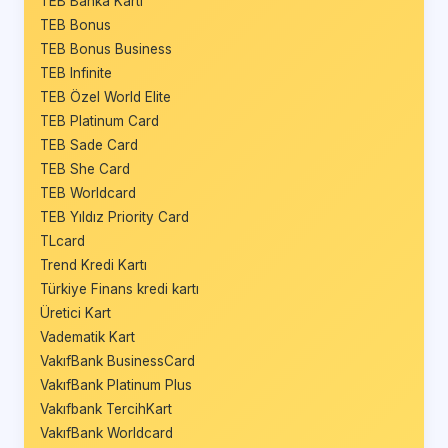
TEB Banka Kartı
TEB Bonus
TEB Bonus Business
TEB Infinite
TEB Özel World Elite
TEB Platinum Card
TEB Sade Card
TEB She Card
TEB Worldcard
TEB Yıldız Priority Card
TLcard
Trend Kredi Kartı
Türkiye Finans kredi kartı
Üretici Kart
Vadematik Kart
VakıfBank BusinessCard
VakıfBank Platinum Plus
Vakıfbank TercihKart
VakıfBank Worldcard