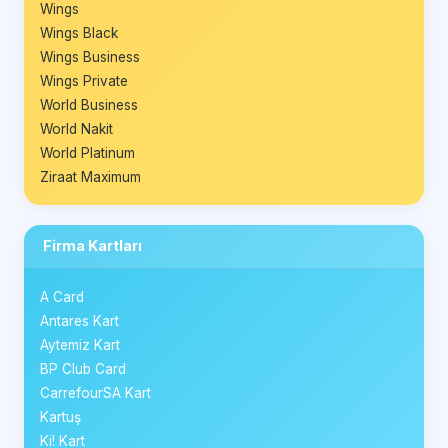
Wings
Wings Black
Wings Business
Wings Private
World Business
World Nakit
World Platinum
Ziraat Maximum
Firma Kartları
A Card
Antares Kart
Aytemiz Kart
BP Club Card
CarrefourSA Kart
Kartuş
Ki! Kart