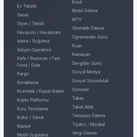
Kredi
Ev Tekstili
Mobil Ödeme
Genel
MTV
Giyim / Tekstil
Otomatik Ödeme
Havayolu / Havalimanı
Öğretmenler Günü
Isıtma / Soğutma
Puan
İletişim Operatörü
Ramazan
Kafe / Restoran / Fast
Sevgililer Günü
Food / Gıda
Sosyal Medya
Kargo
Sosyal Sorumluluk
Konaklama
Sömestir
Kozmetik / Kişisel Bakım
Takas
Kripto Platformu
Taksit Atlat
Kuru Temizleme
Temassız Ödeme
Kültür / Sanat
Tiyatro / Müzikal
Market
Vergi Ödeme
Mobil Uygulama