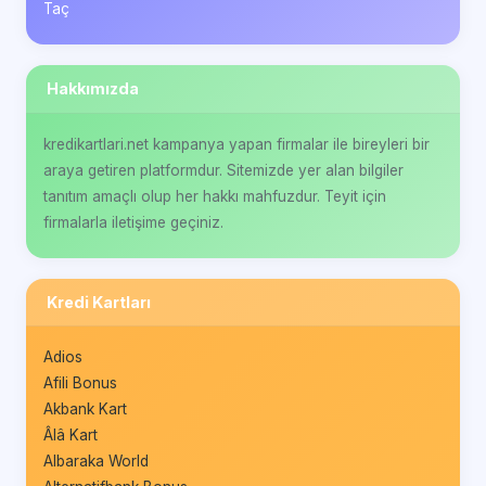
Taç
Hakkımızda
kredikartlari.net kampanya yapan firmalar ile bireyleri bir
araya getiren platformdur. Sitemizde yer alan bilgiler
tanıtım amaçlı olup her hakkı mahfuzdur. Teyit için
firmalarla iletişime geçiniz.
Kredi Kartları
Adios
Afili Bonus
Akbank Kart
Âlâ Kart
Albaraka World