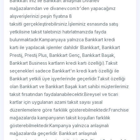
Bankkart'ınız ile Bankkart anlaşmalı Divanev
mağazalarından ve divanev.com.tr'den yapacağınız
alışverişlerinizi peşin fiyatına 8
taksitli gerçekleştirebilirsiniz.İşleminiz esnasında satış
yetkilisine taksit talebinizi hatırlatmanızda fayda
bulunmaktadır.Kampanyaya yalnızca Bankkart kredi
kartı ile yapılacak işlemler dahildir (Bankkart, Bankkart
Prestij, Prestij Plus, Bankkart Genç, Bankkart Başak,
Bankkart Business kartların kredi kartı özelliği).Taksit
seçenekleri sadece Bankkart'ın kredi kartı özelliği ile
Bankkart yetkili üye işyerlerinde geçerlidir.Taksit özelliği
olan Bankkart ve Bankkart Başak kart sahibi müşterilerimiz
taksit fırsatından faydalanabilecektir.Bireysel ve ticari
kartlar için uygulanan azami taksit sayısı yasal
düzenlemelere göre farklılık gösterebilmektedir.Franchise
mağazalarda kampanyanın taksit koşulları farklılık
gösterebilmektedir.Kampanya yalnızca anlaşmalı
mağazalarda geçerlidir. Bankkart anlaşmalı