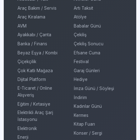
Araç Bakım / Servis
Artı Taksit
Araç Kiralama
Atölye
AVM
Babalar Günü
Ayakkabı / Çanta
Çekiliş
Banka / Finans
Çekiliş Sonucu
Beyaz Eşya / Kombi
Efsane Cuma
Çiçekçilik
Festival
Çok Katlı Mağaza
Garaj Günleri
Dijital Platform
Hediye
E-Ticaret / Online
İmza Günü / Söyleşi
Alışveriş
İndirim
Eğitim / Kırtasiye
Kadınlar Günü
Elektrikli Araç Şarj
Kermes
İstasyonu
Kitap Fuarı
Elektronik
Konser / Sergi
Enerji