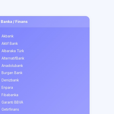
Banka / Finans
Akbank
Aktif Bank
Albaraka Türk
AlternatifBank
Anadolubank
Burgan Bank
Denizbank
Enpara
Fibabanka
Garanti BBVA
Getirfinans