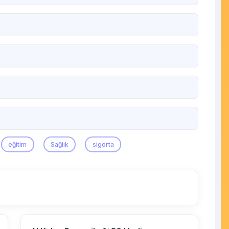
eğitim
Sağlık
sigorta