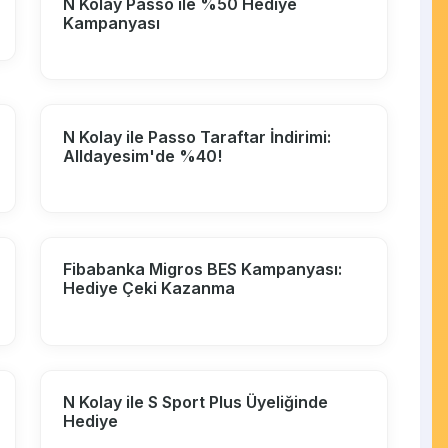
N Kolay Passo ile %50 Hediye
Kampanyası
N Kolay ile Passo Taraftar İndirimi:
Alldayesim'de %40!
Fibabanka Migros BES Kampanyası:
Hediye Çeki Kazanma
N Kolay ile S Sport Plus Üyeliğinde
Hediye