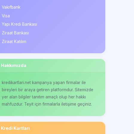
Vakıfbank
Visa
Yapı Kredi Bankası
Ziraat Bankası
Ziraat Katılım
Hakkımızda
kredikartlari.net kampanya yapan firmalar ile
bireyleri bir araya getiren platformdur. Sitemizde
yer alan bilgiler tanıtım amaçlı olup her hakkı
mahfuzdur. Teyit için firmalarla iletişime geçiniz.
Kredi Kartları