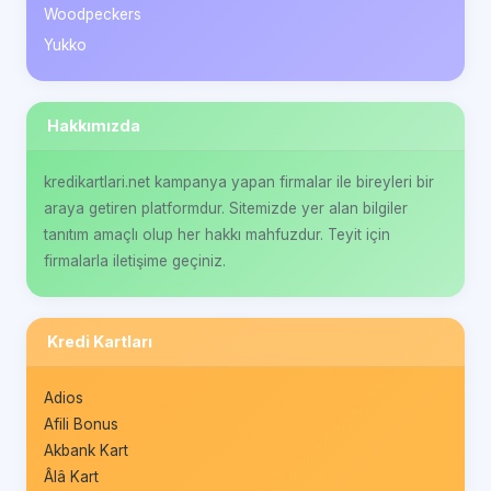
Woodpeckers
Yukko
Hakkımızda
kredikartlari.net kampanya yapan firmalar ile bireyleri bir
araya getiren platformdur. Sitemizde yer alan bilgiler
tanıtım amaçlı olup her hakkı mahfuzdur. Teyit için
firmalarla iletişime geçiniz.
Kredi Kartları
Adios
Afili Bonus
Akbank Kart
Âlâ Kart