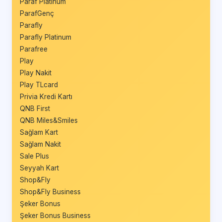
Paraf Platinum
ParafGenç
Parafly
Parafly Platinum
Parafree
Play
Play Nakit
Play TLcard
Privia Kredi Kartı
QNB First
QNB Miles&Smiles
Sağlam Kart
Sağlam Nakit
Sale Plus
Seyyah Kart
Shop&Fly
Shop&Fly Business
Şeker Bonus
Şeker Bonus Business