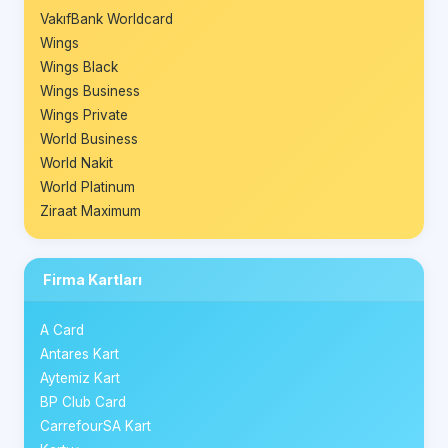
VakıfBank Worldcard
Wings
Wings Black
Wings Business
Wings Private
World Business
World Nakit
World Platinum
Ziraat Maximum
Firma Kartları
A Card
Antares Kart
Aytemiz Kart
BP Club Card
CarrefourSA Kart