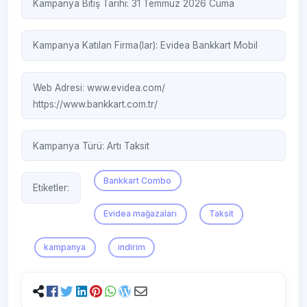
Kampanya Bitiş Tarihi: 31 Temmuz 2026 Cuma
Kampanya Katılan Firma(lar):
Evidea
Bankkart Mobil
Web Adresi:
www.evidea.com/‎
https://www.bankkart.com.tr/
Kampanya Türü:
Artı Taksit
Bankkart Combo
Etiketler:
Evidea mağazaları
Taksit
kampanya
indirim