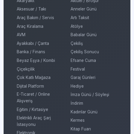
Akaryakıt
Aktüel / Broşür
Aksesuar / Takı
Anneler Günü
Araç Bakım / Servis
Artı Taksit
Araç Kiralama
Atölye
AVM
Babalar Günü
Ayakkabı / Çanta
Çekiliş
Banka / Finans
Çekiliş Sonucu
Beyaz Eşya / Kombi
Efsane Cuma
Çiçekçilik
Festival
Çok Katlı Mağaza
Garaj Günleri
Dijital Platform
Hediye
E-Ticaret / Online
İmza Günü / Söyleşi
Alışveriş
İndirim
Eğitim / Kırtasiye
Kadınlar Günü
Elektrikli Araç Şarj
Kermes
İstasyonu
Kitap Fuarı
Elektronik