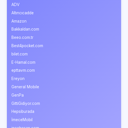
ADV
Altıncıcadde
Amazon
Bakkaldan.com
Beeo.com.tr
Best4pocket.com
bilet.com
E-Hamal.com
epttavm.com
Ereyon
General Mobile
GenPa
GittiGidiyor.com
Hepsiburada
İmeceMobil
incehesap.com