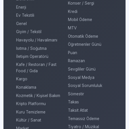
Konser / Sergi
Enerji
Kredi
Ev Tekstili
Mobil Ödeme
Genel
MTV
Giyim / Tekstil
Otomatik Ödeme
Havayolu / Havalimanı
Öğretmenler Günü
Isıtma / Soğutma
Puan
İletişim Operatörü
Ramazan
Kafe / Restoran / Fast
Sevgililer Günü
Food / Gıda
Sosyal Medya
Kargo
Sosyal Sorumluluk
Konaklama
Sömestir
Kozmetik / Kişisel Bakım
Takas
Kripto Platformu
Taksit Atlat
Kuru Temizleme
Temassız Ödeme
Kültür / Sanat
Tiyatro / Müzikal
Market