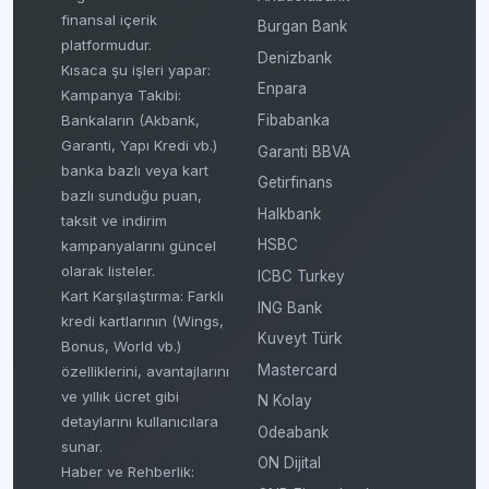
finansal içerik
Burgan Bank
platformudur.
Denizbank
Kısaca şu işleri yapar:
Enpara
Kampanya Takibi:
Fibabanka
Bankaların (Akbank,
Garanti, Yapı Kredi vb.)
Garanti BBVA
banka bazlı veya kart
Getirfinans
bazlı sunduğu puan,
Halkbank
taksit ve indirim
HSBC
kampanyalarını güncel
olarak listeler.
ICBC Turkey
Kart Karşılaştırma: Farklı
ING Bank
kredi kartlarının (Wings,
Kuveyt Türk
Bonus, World vb.)
Mastercard
özelliklerini, avantajlarını
ve yıllık ücret gibi
N Kolay
detaylarını kullanıcılara
Odeabank
sunar.
ON Dijital
Haber ve Rehberlik: