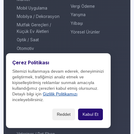
Vergi Ödeme
Mobil Uygulama
Yarışma
Mobilya / Dekorasyon
Yılbaşı
Mutfak Gereçleri /
Küçük Ev Aletleri
Yöresel Ürünler
Optik / Saat
Otomotiv
Oyuncak / Çocuk
Çerez Politikası
Profesyonel Hizmet
Sitemizi kullanmaya devam ederek, deneyiminizi
Sağlık / Hastane
geliştirmek, trafiğimizi analiz etmek ve
Sigorta / Emeklilik
kişiselleştirilmiş reklamlar sunmak amacıyla
kullandığımız çerezleri kabul etmiş olursunuz.
Spor Giyim
Detaylı bilgi için
Gizlilik Politikamızı
Spor Merkezi
inceleyebilirsiniz.
Tasarım
Reddet
Kabul Et
Turizm / Seyahat
Ulaşım
Veteriner / Pet Shop