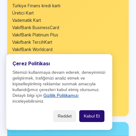
Türkiye Finans kredi kartı
Üretici Kart
Vadematik Kart
VakıfBank BusinessCard
VakıfBank Platinum Plus
Vakıfbank TercihKart
VakıfBank Worldcard
Wings
Çerez Politikası
Wings Black
Wings Business
Sitemizi kullanmaya devam ederek, deneyiminizi
geliştirmek, trafiğimizi analiz etmek ve
Wings Private
kişiselleştirilmiş reklamlar sunmak amacıyla
World Business
kullandığımız çerezleri kabul etmiş olursunuz.
World Nakit
Detaylı bilgi için
Gizlilik Politikamızı
World Platinum
inceleyebilirsiniz.
Ziraat Maximum
Reddet
Kabul Et
Firma Kartları