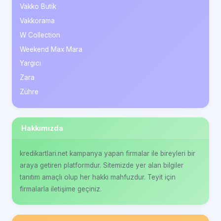
Vakko Butik
Vakkorama
W Collection
Weekend Max Mara
Yargıcı
Zara
Zühre
Hakkımızda
kredikartlari.net kampanya yapan firmalar ile bireyleri bir
araya getiren platformdur. Sitemizde yer alan bilgiler
tanıtım amaçlı olup her hakkı mahfuzdur. Teyit için
firmalarla iletişime geçiniz.