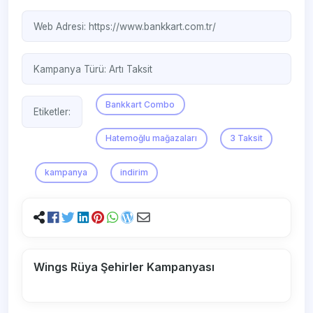
Web Adresi:
https://www.bankkart.com.tr/
Kampanya Türü:
Artı Taksit
Bankkart Combo
Etiketler:
Hatemoğlu mağazaları
3 Taksit
kampanya
indirim
Wings Rüya Şehirler Kampanyası