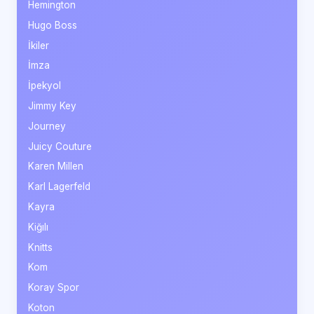
Hemington
Hugo Boss
İkiler
İmza
İpekyol
Jimmy Key
Journey
Juicy Couture
Karen Millen
Karl Lagerfeld
Kayra
Kiğılı
Knitts
Kom
Koray Spor
Koton