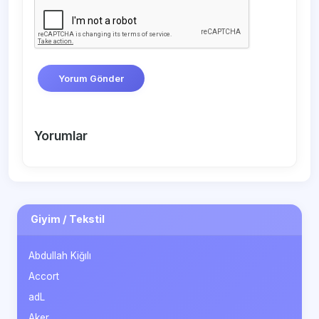
Yorum Gönder
Yorumlar
Giyim / Tekstil
Abdullah Kiğılı
Accort
adL
Aker