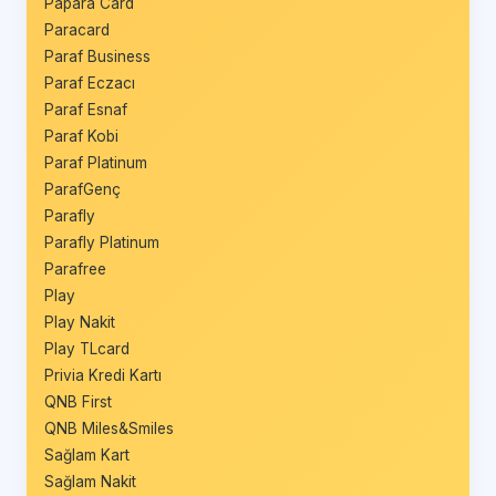
Papara Card
Paracard
Paraf Business
Paraf Eczacı
Paraf Esnaf
Paraf Kobi
Paraf Platinum
ParafGenç
Parafly
Parafly Platinum
Parafree
Play
Play Nakit
Play TLcard
Privia Kredi Kartı
QNB First
QNB Miles&Smiles
Sağlam Kart
Sağlam Nakit