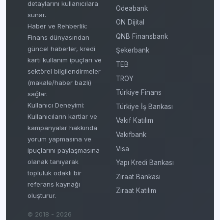
detaylarını kullanıcılara
Odeabank
sunar.
ON Dijital
Haber ve Rehberlik:
QNB Finansbank
Finans dünyasından
güncel haberler, kredi
Şekerbank
kartı kullanım ipuçları ve
TEB
sektörel bilgilendirmeler
TROY
(makale/haber bazlı)
Türkiye Finans
sağlar.
Kullanıcı Deneyimi:
Türkiye İş Bankası
Kullanıcıların kartlar ve
Vakıf Katılım
kampanyalar hakkında
Vakıfbank
yorum yapmasına ve
Visa
ipuçlarını paylaşmasına
olanak tanıyarak
Yapı Kredi Bankası
topluluk odaklı bir
Ziraat Bankası
referans kaynağı
Ziraat Katılım
oluşturur.
© 2018 - 2026