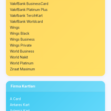
VakıfBank BusinessCard
VakıfBank Platinum Plus
Vakıfbank TercihKart
VakıfBank Worldcard
Wings
Wings Black
Wings Business
Wings Private
World Business
World Nakit
World Platinum
Ziraat Maximum
Firma Kartları
A Card
Antares Kart
Aytemiz Kart