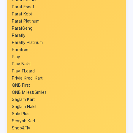
Paraf Esnaf
Paraf Kobi
Paraf Platinum
ParafGenç
Parafly
Parafly Platinum
Parafree
Play
Play Nakit
Play TLcard
Privia Kredi Kartı
QNB First
QNB Miles&Smiles
Sağlam Kart
Sağlam Nakit
Sale Plus
Seyyah Kart
Shop&Fly