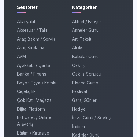
Sektörler
Kategoriler
Akaryakıt
Aktüel / Broşür
Aksesuar / Takı
Anneler Günü
Araç Bakım / Servis
Artı Taksit
Araç Kiralama
Atölye
AVM
Babalar Günü
Ayakkabı / Çanta
Çekiliş
Banka / Finans
Çekiliş Sonucu
Beyaz Eşya / Kombi
Efsane Cuma
Çiçekçilik
Festival
Çok Katlı Mağaza
Garaj Günleri
Dijital Platform
Hediye
E-Ticaret / Online
İmza Günü / Söyleşi
Alışveriş
İndirim
Eğitim / Kırtasiye
Kadınlar Günü