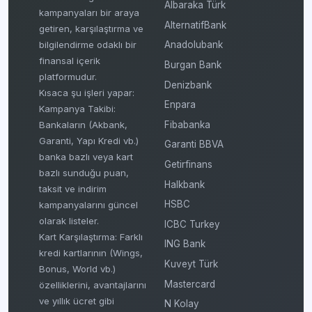
Albaraka Türk
kampanyaları bir araya
AlternatifBank
getiren, karşılaştırma ve
bilgilendirme odaklı bir
Anadolubank
finansal içerik
Burgan Bank
platformudur.
Denizbank
Kısaca şu işleri yapar:
Enpara
Kampanya Takibi:
Fibabanka
Bankaların (Akbank,
Garanti, Yapı Kredi vb.)
Garanti BBVA
banka bazlı veya kart
Getirfinans
bazlı sunduğu puan,
Halkbank
taksit ve indirim
HSBC
kampanyalarını güncel
olarak listeler.
ICBC Turkey
Kart Karşılaştırma: Farklı
ING Bank
kredi kartlarının (Wings,
Kuveyt Türk
Bonus, World vb.)
Mastercard
özelliklerini, avantajlarını
ve yıllık ücret gibi
N Kolay