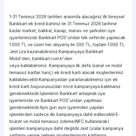
1-31 Temmuz 2026 tarihleri arasında alacağınız ilk bireysel
Bankkart ek kredi kartınız ile 31 Temmuz 2026 tarihine
kadar market, bakkal, kasap, manav ve şarküteri üye
işyerlerimizde Bankkart POS'undan tek seferde yapılacak
1.000 TL ve üzeri her alışveriş ile 200 TL, toplam 1.000 TL
Jest Lira kazanabilirsiniz.Kampanyaya Bankkart
Mobil'den, bankkart.com.tr'den
veya katılabilirsiniz. Kampanyaya ilk defa (sanal ve mobil
temassız kartlar hariç) ek kredi kartı alacak müşterilerimiz
katılabilecektir.Kampanyadan yararlanabilmeniz için ek
kredi kartı başvurunuzdan önce kampanyaya katılmanız
gerekmektedir.İşlemlerin Bankkart anlaşmalı üye
işyerlerinde ve Bankkart POS'undan yapılması
gerekmektedir.Aynı gün aynı işyerinden yapılan
işlemlerden sadece ilki kampanyaya dahil edilecektir.E-
ticaret ve mobil temassız ödeme(NFC kullanılarak)
işlemleri kampanyaya dahil değildir.Jest Liralar kampanya
şartlarını yerine getiren müşterilerimizin kartlarına