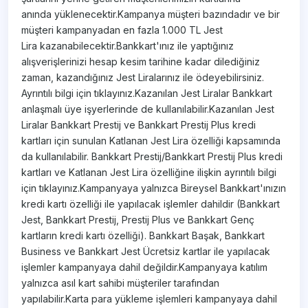
anında yüklenecektir.Kampanya müşteri bazındadır ve bir
müşteri kampanyadan en fazla 1.000 TL Jest
Lira kazanabilecektir.Bankkart'ınız ile yaptığınız
alışverişlerinizi hesap kesim tarihine kadar dilediğiniz
zaman, kazandığınız Jest Liralarınız ile ödeyebilirsiniz.
Ayrıntılı bilgi için tıklayınız.Kazanılan Jest Liralar Bankkart
anlaşmalı üye işyerlerinde de kullanılabilir.Kazanılan Jest
Liralar Bankkart Prestij ve Bankkart Prestij Plus kredi
kartları için sunulan Katlanan Jest Lira özelliği kapsamında
da kullanılabilir. Bankkart Prestij/Bankkart Prestij Plus kredi
kartları ve Katlanan Jest Lira özelliğine ilişkin ayrıntılı bilgi
için tıklayınız.Kampanyaya yalnızca Bireysel Bankkart'ınızın
kredi kartı özelliği ile yapılacak işlemler dahildir (Bankkart
Jest, Bankkart Prestij, Prestij Plus ve Bankkart Genç
kartların kredi kartı özelliği). Bankkart Başak, Bankkart
Business ve Bankkart Jest Ücretsiz kartlar ile yapılacak
işlemler kampanyaya dahil değildir.Kampanyaya katılım
yalnızca asıl kart sahibi müşteriler tarafından
yapılabilir.Karta para yükleme işlemleri kampanyaya dahil