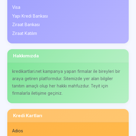
Visa
Yapı Kredi Bankası
Ziraat Bankası
Ziraat Katılım
Hakkımızda
kredikartlari.net kampanya yapan firmalar ile bireyleri bir
araya getiren platformdur. Sitemizde yer alan bilgiler
tanıtım amaçlı olup her hakkı mahfuzdur. Teyit için
firmalarla iletişime geçiniz.
Kredi Kartları
Adios