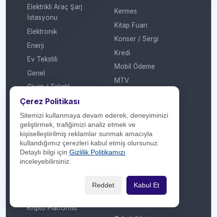
Elektrikli Araç Şarj
Kermes
İstasyonu
Kitap Fuarı
Elektronik
Konser / Sergi
Enerji
Kredi
Ev Tekstili
Mobil Ödeme
Genel
MTV
Giyim / Tekstil
Otomatik Ödeme
Çerez Politikası
Havayolu / Havalimanı
Öğretmenler Günü
Isıtma / Soğutma
Sitemizi kullanmaya devam ederek, deneyiminizi
Puan
geliştirmek, trafiğimizi analiz etmek ve
İletişim Operatörü
kişiselleştirilmiş reklamlar sunmak amacıyla
Ramazan
Kafe / Restoran / Fast
kullandığımız çerezleri kabul etmiş olursunuz.
Sevgililer Günü
Food / Gıda
Detaylı bilgi için
Gizlilik Politikamızı
inceleyebilirsiniz.
Sosyal Medya
Kargo
Sosyal Sorumluluk
Konaklama
Reddet
Kabul Et
Sömestir
Kozmetik / Kişisel Bakım
Takas
Kripto Platformu