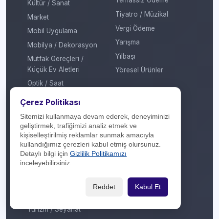
Temassız Ödeme
Kültür / Sanat
Tiyatro / Müzikal
Market
Vergi Ödeme
Mobil Uygulama
Yarışma
Mobilya / Dekorasyon
Yılbaşı
Mutfak Gereçleri /
Küçük Ev Aletleri
Yöresel Ürünler
Optik / Saat
Otomotiv
Çerez Politikası
Oyuncak / Çocuk
Sitemizi kullanmaya devam ederek, deneyiminizi
Profesyonel Hizmet
geliştirmek, trafiğimizi analiz etmek ve
kişiselleştirilmiş reklamlar sunmak amacıyla
Sağlık / Hastane
kullandığımız çerezleri kabul etmiş olursunuz.
Sigorta / Emeklilik
Detaylı bilgi için
Gizlilik Politikamızı
inceleyebilirsiniz.
Spor Giyim
Spor Merkezi
Reddet
Kabul Et
Tasarım
Turizm / Seyahat