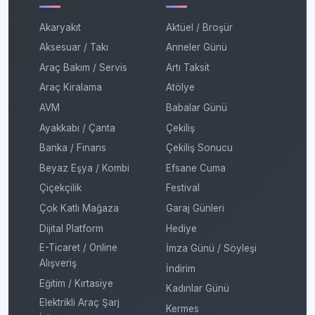
Akaryakıt
Aktüel / Broşür
Aksesuar / Takı
Anneler Günü
Araç Bakım / Servis
Artı Taksit
Araç Kiralama
Atölye
AVM
Babalar Günü
Ayakkabı / Çanta
Çekiliş
Banka / Finans
Çekiliş Sonucu
Beyaz Eşya / Kombi
Efsane Cuma
Çiçekçilik
Festival
Çok Katlı Mağaza
Garaj Günleri
Dijital Platform
Hediye
E-Ticaret / Online
İmza Günü / Söyleşi
Alışveriş
İndirim
Eğitim / Kırtasiye
Kadınlar Günü
Elektrikli Araç Şarj
Kermes