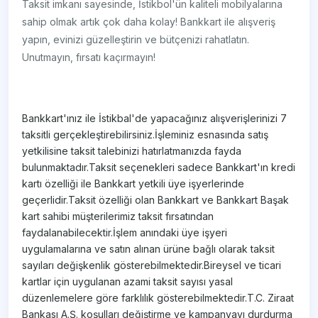
Taksit imkanı sayesinde, İstikbol'ün kaliteli mobilyalarına
sahip olmak artık çok daha kolay! Bankkart ile alışveriş
yapın, evinizi güzelleştirin ve bütçenizi rahatlatın.
Unutmayın, fırsatı kaçırmayın!
Bankkart'ınız ile İstikbal'de yapacağınız alışverişlerinizi 7
taksitli gerçekleştirebilirsiniz.İşleminiz esnasında satış
yetkilisine taksit talebinizi hatırlatmanızda fayda
bulunmaktadır.Taksit seçenekleri sadece Bankkart'ın kredi
kartı özelliği ile Bankkart yetkili üye işyerlerinde
geçerlidir.Taksit özelliği olan Bankkart ve Bankkart Başak
kart sahibi müşterilerimiz taksit fırsatından
faydalanabilecektir.İşlem anındaki üye işyeri
uygulamalarına ve satın alınan ürüne bağlı olarak taksit
sayıları değişkenlik gösterebilmektedir.Bireysel ve ticari
kartlar için uygulanan azami taksit sayısı yasal
düzenlemelere göre farklılık gösterebilmektedir.T.C. Ziraat
Bankası A.Ş. koşulları değiştirme ve kampanyayı durdurma