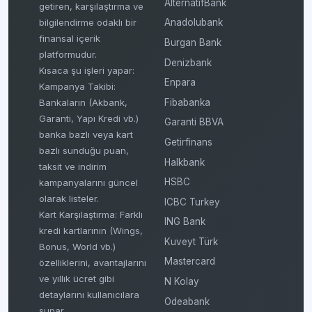
AlternatifBank
getiren, karşılaştırma ve
bilgilendirme odaklı bir
Anadolubank
finansal içerik
Burgan Bank
platformudur.
Denizbank
Kısaca şu işleri yapar:
Enpara
Kampanya Takibi:
Fibabanka
Bankaların (Akbank,
Garanti, Yapı Kredi vb.)
Garanti BBVA
banka bazlı veya kart
Getirfinans
bazlı sunduğu puan,
Halkbank
taksit ve indirim
HSBC
kampanyalarını güncel
olarak listeler.
ICBC Turkey
Kart Karşılaştırma: Farklı
ING Bank
kredi kartlarının (Wings,
Kuveyt Türk
Bonus, World vb.)
Mastercard
özelliklerini, avantajlarını
ve yıllık ücret gibi
N Kolay
detaylarını kullanıcılara
Odeabank
sunar.