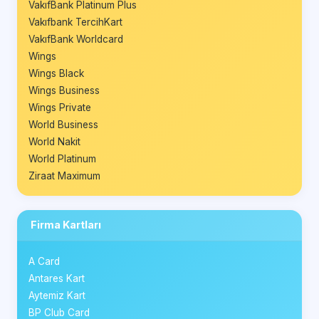
VakıfBank Platinum Plus
Vakıfbank TercihKart
VakıfBank Worldcard
Wings
Wings Black
Wings Business
Wings Private
World Business
World Nakit
World Platinum
Ziraat Maximum
Firma Kartları
A Card
Antares Kart
Aytemiz Kart
BP Club Card