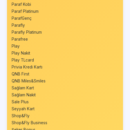
Paraf Kobi
Paraf Platinum
ParafGenç
Parafly
Parafly Platinum
Parafree
Play
Play Nakit
Play TLcard
Privia Kredi Kartı
QNB First
QNB Miles&Smiles
Sağlam Kart
Sağlam Nakit
Sale Plus
Seyyah Kart
Shop&Fly
Shop&Fly Business
Şeker Bonus