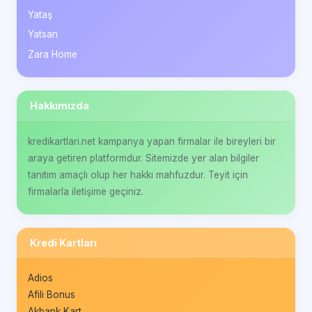
Yataş
Yatsan
Zara Home
Hakkımızda
kredikartlari.net kampanya yapan firmalar ile bireyleri bir
araya getiren platformdur. Sitemizde yer alan bilgiler
tanıtım amaçlı olup her hakkı mahfuzdur. Teyit için
firmalarla iletişime geçiniz.
Kredi Kartları
Adios
Afili Bonus
Akbank Kart