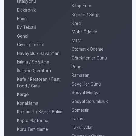
İstasyonu
Kitap Fuarı
Elektronik
Konser / Sergi
Enerji
Kredi
Ev Tekstili
Mobil Ödeme
Genel
MTV
Giyim / Tekstil
Otomatik Ödeme
Havayolu / Havalimanı
Öğretmenler Günü
Isıtma / Soğutma
Puan
İletişim Operatörü
Ramazan
Kafe / Restoran / Fast
Sevgililer Günü
Food / Gıda
Sosyal Medya
Kargo
Sosyal Sorumluluk
Konaklama
Sömestir
Kozmetik / Kişisel Bakım
Takas
Kripto Platformu
Taksit Atlat
Kuru Temizleme