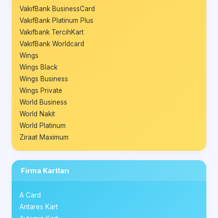
VakıfBank BusinessCard
VakıfBank Platinum Plus
Vakıfbank TercihKart
VakıfBank Worldcard
Wings
Wings Black
Wings Business
Wings Private
World Business
World Nakit
World Platinum
Ziraat Maximum
Firma Kartları
A Card
Antares Kart