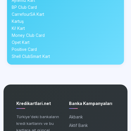
Aytemiz Kart
BP Club Card
CarrefourSA Kart
Kartuş
Ki! Kart
Money Club Card
Opet Kart
Positive Card
Shell ClubSmart Kart
Kredikartlari.net
Banka Kampanyaları
Türkiye'deki bankaların
Akbank
kredi kartlarını ve bu
Aktif Bank
kartlara ait güncel