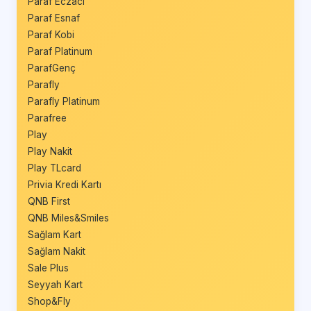
Paraf Eczacı
Paraf Esnaf
Paraf Kobi
Paraf Platinum
ParafGenç
Parafly
Parafly Platinum
Parafree
Play
Play Nakit
Play TLcard
Privia Kredi Kartı
QNB First
QNB Miles&Smiles
Sağlam Kart
Sağlam Nakit
Sale Plus
Seyyah Kart
Shop&Fly