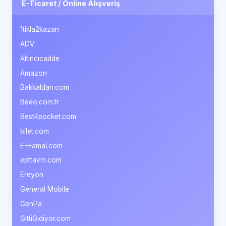
E-Ticaret / Online Alışveriş
1tikla2kazan
ADV
Altıncıcadde
Amazon
Bakkaldan.com
Beeo.com.tr
Best4pocket.com
bilet.com
E-Hamal.com
epttavm.com
Ereyon
General Mobile
GenPa
GittiGidiyor.com