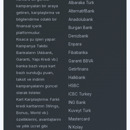
Albaraka Türk
kampanyaları bir araya
AlternatifBank
getiren, karşılaştırma ve
bilgilendirme odaklı bir
Anadolubank
finansal içerik
Burgan Bank
platformudur.
Denizbank
Kısaca şu işleri yapar:
Enpara
Kampanya Takibi:
Fibabanka
Bankaların (Akbank,
Garanti, Yapı Kredi vb.)
Garanti BBVA
banka bazlı veya kart
Getirfinans
bazlı sunduğu puan,
Halkbank
taksit ve indirim
HSBC
kampanyalarını güncel
olarak listeler.
ICBC Turkey
Kart Karşılaştırma: Farklı
ING Bank
kredi kartlarının (Wings,
Kuveyt Türk
Bonus, World vb.)
Mastercard
özelliklerini, avantajlarını
ve yıllık ücret gibi
N Kolay