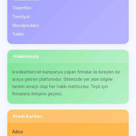
Tokenflex
Trendyol
Woodpeckers
Yukko
Hakkımızda
kredikartlari.net kampanya yapan firmalar ile bireyleri bir
araya getiren platformdur. Sitemizde yer alan bilgiler
tanıtım amaçlı olup her hakkı mahfuzdur. Teyit için
firmalarla iletişime geçiniz.
Kredi Kartları
Adios