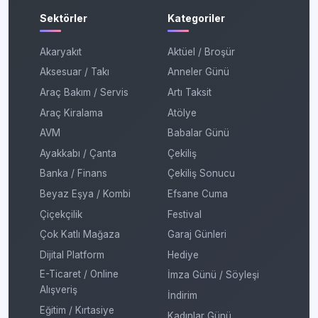
Sektörler
Kategoriler
Akaryakıt
Aktüel / Broşür
Aksesuar / Takı
Anneler Günü
Araç Bakım / Servis
Artı Taksit
Araç Kiralama
Atölye
AVM
Babalar Günü
Ayakkabı / Çanta
Çekiliş
Banka / Finans
Çekiliş Sonucu
Beyaz Eşya / Kombi
Efsane Cuma
Çiçekçilik
Festival
Çok Katlı Mağaza
Garaj Günleri
Dijital Platform
Hediye
E-Ticaret / Online
İmza Günü / Söyleşi
Alışveriş
İndirim
Eğitim / Kırtasiye
Kadınlar Günü