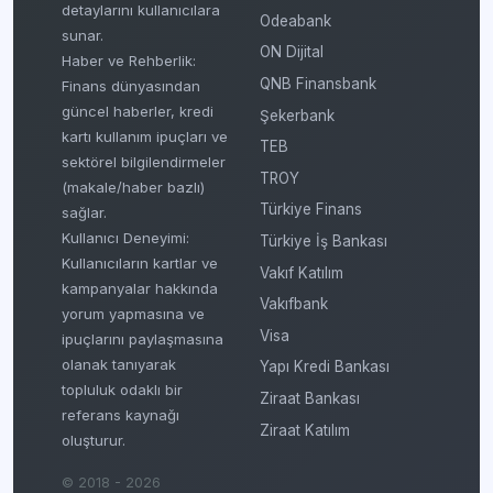
detaylarını kullanıcılara
Odeabank
sunar.
ON Dijital
Haber ve Rehberlik:
QNB Finansbank
Finans dünyasından
güncel haberler, kredi
Şekerbank
kartı kullanım ipuçları ve
TEB
sektörel bilgilendirmeler
TROY
(makale/haber bazlı)
Türkiye Finans
sağlar.
Kullanıcı Deneyimi:
Türkiye İş Bankası
Kullanıcıların kartlar ve
Vakıf Katılım
kampanyalar hakkında
Vakıfbank
yorum yapmasına ve
Visa
ipuçlarını paylaşmasına
olanak tanıyarak
Yapı Kredi Bankası
topluluk odaklı bir
Ziraat Bankası
referans kaynağı
Ziraat Katılım
oluşturur.
© 2018 - 2026