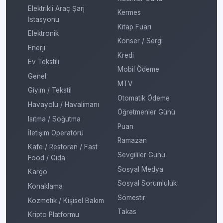
Elektrikli Araç Şarj
Kermes
İstasyonu
Kitap Fuarı
Elektronik
Konser / Sergi
Enerji
Kredi
Ev Tekstili
Mobil Ödeme
Genel
MTV
Giyim / Tekstil
Otomatik Ödeme
Havayolu / Havalimanı
Öğretmenler Günü
Isıtma / Soğutma
Puan
İletişim Operatörü
Ramazan
Kafe / Restoran / Fast
Sevgililer Günü
Food / Gıda
Sosyal Medya
Kargo
Sosyal Sorumluluk
Konaklama
Sömestir
Kozmetik / Kişisel Bakım
Takas
Kripto Platformu