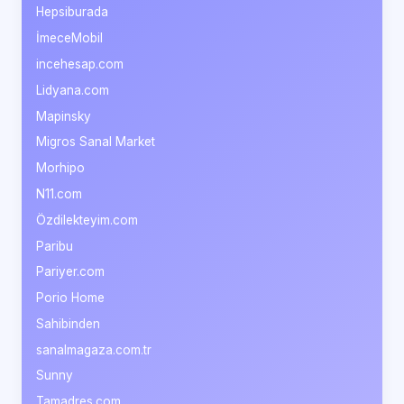
Hepsiburada
İmeceMobil
incehesap.com
Lidyana.com
Mapinsky
Migros Sanal Market
Morhipo
N11.com
Özdilekteyim.com
Paribu
Pariyer.com
Porio Home
Sahibinden
sanalmagaza.com.tr
Sunny
Tamadres.com