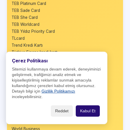
TEB Platinum Card
TEB Sade Card
TEB She Card
TEB Worldcard
TEB Yıldız Priority Card
TLcard
Trend Kredi Kartı
Türkiye Finans kredi kartı
Üretici Kart
Çerez Politikası
Vadematik Kart
Sitemizi kullanmaya devam ederek, deneyiminizi
VakıfBank BusinessCard
geliştirmek, trafiğimizi analiz etmek ve
VakıfBank Platinum Plus
kişiselleştirilmiş reklamlar sunmak amacıyla
kullandığımız çerezleri kabul etmiş olursunuz.
Vakıfbank TercihKart
Detaylı bilgi için
Gizlilik Politikamızı
VakıfBank Worldcard
inceleyebilirsiniz.
Wings
Wings Black
Reddet
Kabul Et
Wings Business
Wings Private
World Business