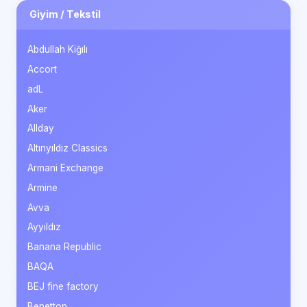
Giyim / Tekstil
Abdullah Kiğılı
Accort
adL
Aker
Allday
Altınyıldız Classics
Armani Exchange
Armine
Avva
Ayyıldız
Banana Republic
BAQA
BEJ fine factory
Benetton