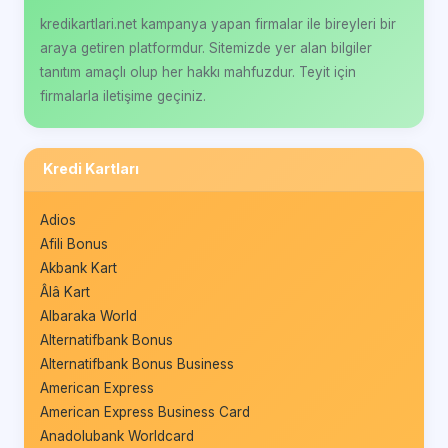
kredikartlari.net kampanya yapan firmalar ile bireyleri bir
araya getiren platformdur. Sitemizde yer alan bilgiler
tanıtım amaçlı olup her hakkı mahfuzdur. Teyit için
firmalarla iletişime geçiniz.
Kredi Kartları
Adios
Afili Bonus
Akbank Kart
Âlâ Kart
Albaraka World
Alternatifbank Bonus
Alternatifbank Bonus Business
American Express
American Express Business Card
Anadolubank Worldcard