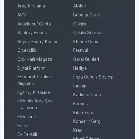
Araç Kiralama
Atölye
AVM
Babalar Günü
Ayakkabı / Çanta
Çekiliş
Banka / Finans
Çekiliş Sonucu
Beyaz Eşya / Kombi
Efsane Cuma
Çiçekçilik
Festival
Çok Katlı Mağaza
Garaj Günleri
Dijital Platform
Hediye
E-Ticaret / Online
İmza Günü / Söyleşi
Alışveriş
İndirim
Eğitim / Kırtasiye
Kadınlar Günü
Elektrikli Araç Şarj
Kermes
İstasyonu
Kitap Fuarı
Elektronik
Konser / Sergi
Enerji
Kredi
Ev Tekstili