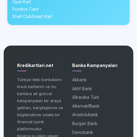
Opet Kart
Positive Card
Shell ClubSmart Kart
Kredikartlari.net
Banka Kampanyaları
Türkiye'deki bankaların
Akbank
kredi kartlarını ve bu
Aktif Bank
kartlara ait güncel
Albaraka Türk
kampanyaları bir araya
AlternatifBank
getiren, karşılaştırma ve
bilgilendirme odaklı bir
Anadolubank
finansal içerik
Burgan Bank
platformudur.
Denizbank
Kısaca şu işleri yapar: