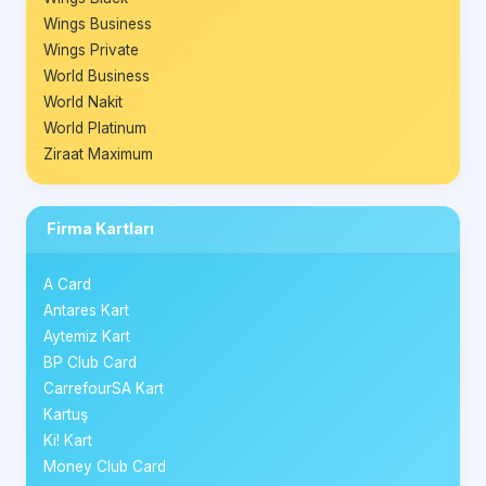
Wings Business
Wings Private
World Business
World Nakit
World Platinum
Ziraat Maximum
Firma Kartları
A Card
Antares Kart
Aytemiz Kart
BP Club Card
CarrefourSA Kart
Kartuş
Ki! Kart
Money Club Card