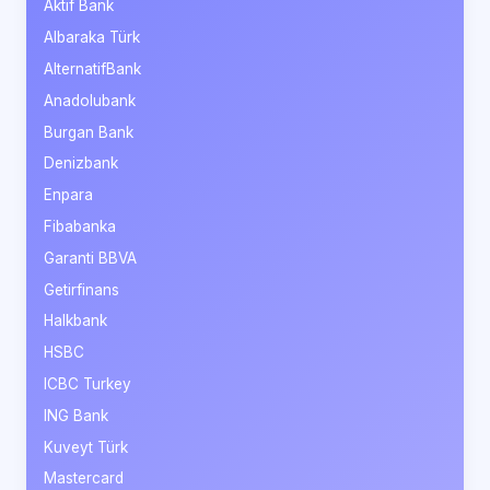
Aktif Bank
Albaraka Türk
AlternatifBank
Anadolubank
Burgan Bank
Denizbank
Enpara
Fibabanka
Garanti BBVA
Getirfinans
Halkbank
HSBC
ICBC Turkey
ING Bank
Kuveyt Türk
Mastercard