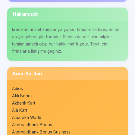
Hakkımızda
kredikartlari.net kampanya yapan firmalar ile bireyleri bir
araya getiren platformdur. Sitemizde yer alan bilgiler
tanıtım amaçlı olup her hakkı mahfuzdur. Teyit için
firmalarla iletişime geçiniz.
Kredi Kartları
Adios
Afili Bonus
Akbank Kart
Âlâ Kart
Albaraka World
Alternatifbank Bonus
Alternatifbank Bonus Business