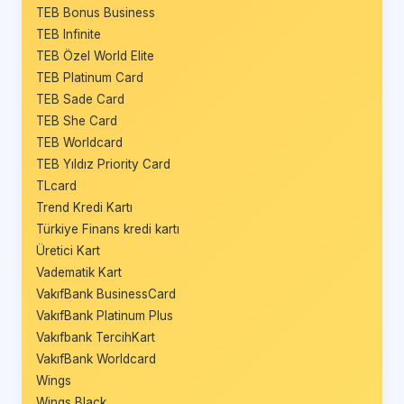
TEB Bonus Business
TEB Infinite
TEB Özel World Elite
TEB Platinum Card
TEB Sade Card
TEB She Card
TEB Worldcard
TEB Yıldız Priority Card
TLcard
Trend Kredi Kartı
Türkiye Finans kredi kartı
Üretici Kart
Vadematik Kart
VakıfBank BusinessCard
VakıfBank Platinum Plus
Vakıfbank TercihKart
VakıfBank Worldcard
Wings
Wings Black