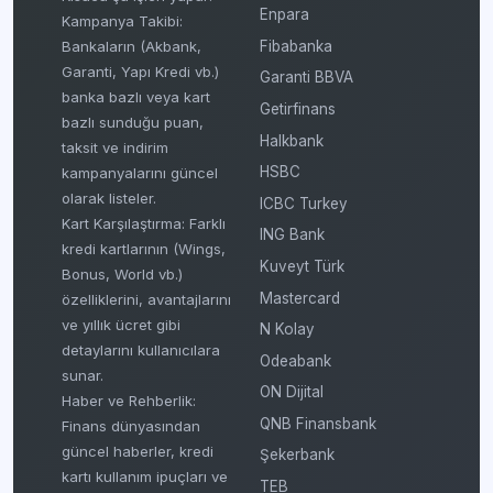
Enpara
Kampanya Takibi:
Fibabanka
Bankaların (Akbank,
Garanti, Yapı Kredi vb.)
Garanti BBVA
banka bazlı veya kart
Getirfinans
bazlı sunduğu puan,
Halkbank
taksit ve indirim
HSBC
kampanyalarını güncel
olarak listeler.
ICBC Turkey
Kart Karşılaştırma: Farklı
ING Bank
kredi kartlarının (Wings,
Kuveyt Türk
Bonus, World vb.)
Mastercard
özelliklerini, avantajlarını
ve yıllık ücret gibi
N Kolay
detaylarını kullanıcılara
Odeabank
sunar.
ON Dijital
Haber ve Rehberlik:
QNB Finansbank
Finans dünyasından
güncel haberler, kredi
Şekerbank
kartı kullanım ipuçları ve
TEB