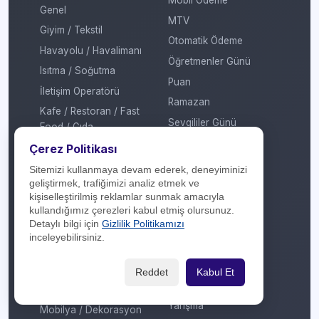
Mobil Ödeme
Genel
MTV
Giyim / Tekstil
Otomatik Ödeme
Havayolu / Havalimanı
Öğretmenler Günü
Isıtma / Soğutma
Puan
İletişim Operatörü
Ramazan
Kafe / Restoran / Fast
Sevgililer Günü
Food / Gıda
Sosyal Medya
Kargo
Çerez Politikası
Sosyal Sorumluluk
Konaklama
Sitemizi kullanmaya devam ederek, deneyiminizi
Sömestir
geliştirmek, trafiğimizi analiz etmek ve
Kozmetik / Kişisel Bakım
kişiselleştirilmiş reklamlar sunmak amacıyla
Takas
Kripto Platformu
kullandığımız çerezleri kabul etmiş olursunuz.
Taksit Atlat
Detaylı bilgi için
Gizlilik Politikamızı
Kuru Temizleme
inceleyebilirsiniz.
Temassız Ödeme
Kültür / Sanat
Tiyatro / Müzikal
Market
Reddet
Kabul Et
Vergi Ödeme
Mobil Uygulama
Yarışma
Mobilya / Dekorasyon