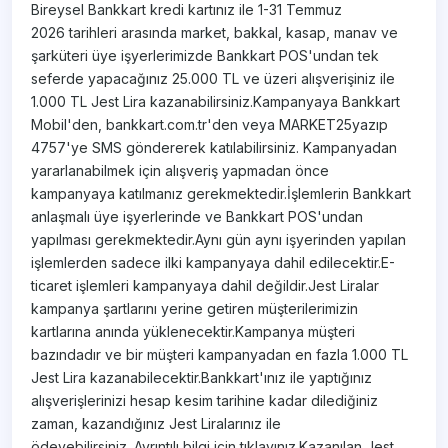
Bireysel Bankkart kredi kartınız ile 1-31 Temmuz
2026 tarihleri arasında market, bakkal, kasap, manav ve
şarküteri üye işyerlerimizde Bankkart POS'undan tek
seferde yapacağınız 25.000 TL ve üzeri alışverişiniz ile
1.000 TL Jest Lira kazanabilirsiniz.Kampanyaya Bankkart
Mobil'den, bankkart.com.tr'den veya MARKET25yazıp
4757'ye SMS göndererek katılabilirsiniz. Kampanyadan
yararlanabilmek için alışveriş yapmadan önce
kampanyaya katılmanız gerekmektedir.İşlemlerin Bankkart
anlaşmalı üye işyerlerinde ve Bankkart POS'undan
yapılması gerekmektedir.Aynı gün aynı işyerinden yapılan
işlemlerden sadece ilki kampanyaya dahil edilecektir.E-
ticaret işlemleri kampanyaya dahil değildir.Jest Liralar
kampanya şartlarını yerine getiren müşterilerimizin
kartlarına anında yüklenecektir.Kampanya müşteri
bazındadır ve bir müşteri kampanyadan en fazla 1.000 TL
Jest Lira kazanabilecektir.Bankkart'ınız ile yaptığınız
alışverişlerinizi hesap kesim tarihine kadar dilediğiniz
zaman, kazandığınız Jest Liralarınız ile
ödeyebilirsiniz. Ayrıntılı bilgi için tıklayınız.Kazanılan Jest