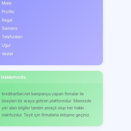
Miele
Profilo
Regal
Siemens
Telefunken
Uğur
Vestel
Hakkımızda
kredikartlari.net kampanya yapan firmalar ile
bireyleri bir araya getiren platformdur. Sitemizde
yer alan bilgiler tanıtım amaçlı olup her hakkı
mahfuzdur. Teyit için firmalarla iletişime geçiniz.