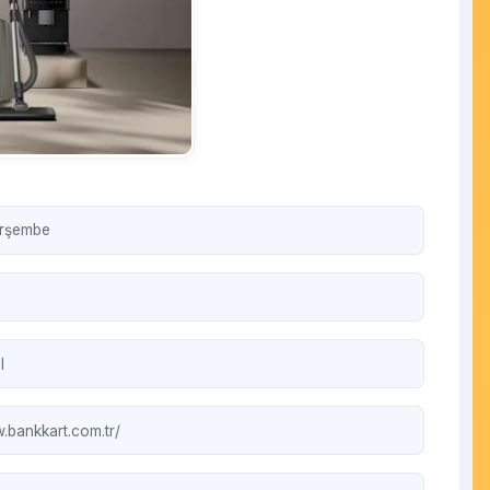
erşembe
l
.bankkart.com.tr/