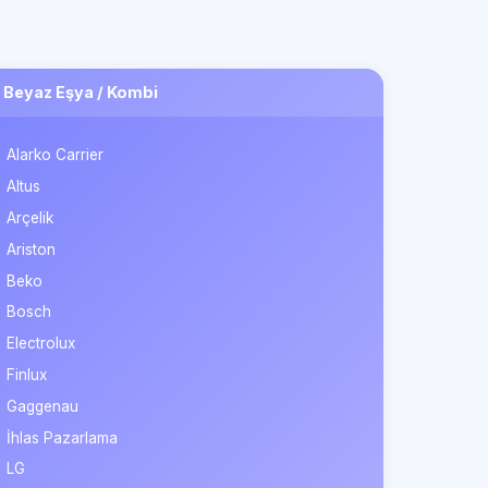
Beyaz Eşya / Kombi
Alarko Carrier
Altus
Arçelik
Ariston
Beko
Bosch
Electrolux
Finlux
Gaggenau
İhlas Pazarlama
LG