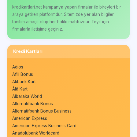
kredikartlari.net kampanya yapan firmalar ile bireyleri bir
araya getiren platformdur. Sitemizde yer alan bilgiler
tanıtım amaçlı olup her hakkı mahfuzdur. Teyit için
firmalarla iletişime geçiniz.
Kredi Kartları
Adios
Afili Bonus
Akbank Kart
Âlâ Kart
Albaraka World
Alternatifbank Bonus
Alternatifbank Bonus Business
American Express
American Express Business Card
Anadolubank Worldcard