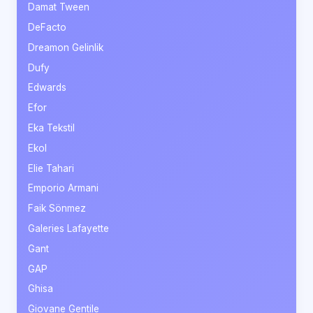
Damat Tween
DeFacto
Dreamon Gelinlik
Dufy
Edwards
Efor
Eka Tekstil
Ekol
Elie Tahari
Emporio Armani
Faik Sönmez
Galeries Lafayette
Gant
GAP
Ghisa
Giovane Gentile