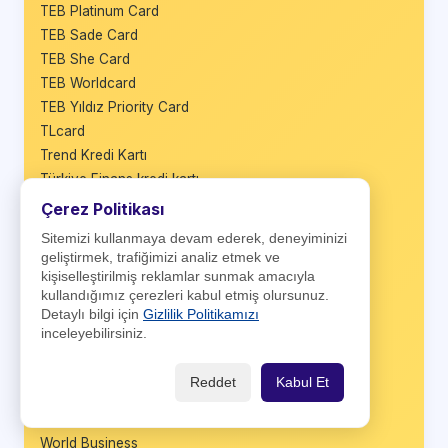
TEB Platinum Card
TEB Sade Card
TEB She Card
TEB Worldcard
TEB Yıldız Priority Card
TLcard
Trend Kredi Kartı
Türkiye Finans kredi kartı
Üretici Kart
Çerez Politikası
Vadematik Kart
Sitemizi kullanmaya devam ederek, deneyiminizi
VakıfBank BusinessCard
geliştirmek, trafiğimizi analiz etmek ve
VakıfBank Platinum Plus
kişiselleştirilmiş reklamlar sunmak amacıyla
kullandığımız çerezleri kabul etmiş olursunuz.
Vakıfbank TercihKart
Detaylı bilgi için
Gizlilik Politikamızı
VakıfBank Worldcard
inceleyebilirsiniz.
Wings
Wings Black
Reddet
Kabul Et
Wings Business
Wings Private
World Business