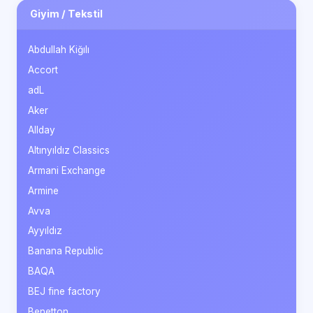
Giyim / Tekstil
Abdullah Kiğılı
Accort
adL
Aker
Allday
Altınyıldız Classics
Armani Exchange
Armine
Avva
Ayyıldız
Banana Republic
BAQA
BEJ fine factory
Benetton