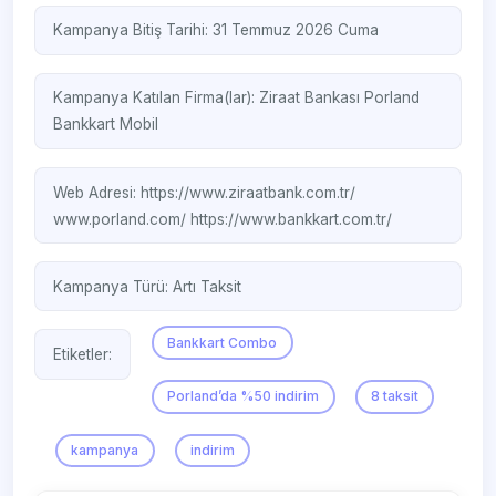
Kampanya Bitiş Tarihi: 31 Temmuz 2026 Cuma
Kampanya Katılan Firma(lar):
Ziraat Bankası
Porland
Bankkart Mobil
Web Adresi:
https://www.ziraatbank.com.tr/
www.porland.com/
https://www.bankkart.com.tr/
Kampanya Türü:
Artı Taksit
Bankkart Combo
Etiketler:
Porland’da %50 indirim
8 taksit
kampanya
indirim