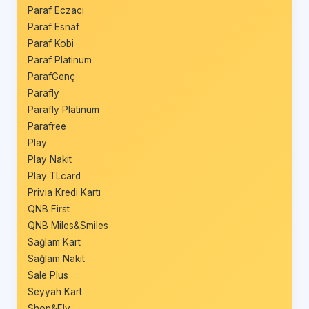
Paraf Eczacı
Paraf Esnaf
Paraf Kobi
Paraf Platinum
ParafGenç
Parafly
Parafly Platinum
Parafree
Play
Play Nakit
Play TLcard
Privia Kredi Kartı
QNB First
QNB Miles&Smiles
Sağlam Kart
Sağlam Nakit
Sale Plus
Seyyah Kart
Shop&Fly