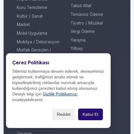
Taksit Atlat
Kuru Temizleme
Temassız Ödeme
Kültür / Sanat
Tiyatro / Müzikal
Market
Vergi Ödeme
Mobil Uygulama
Yarışma
Mobilya / Dekorasyon
Yılbaşı
Mutfak Gereçleri /
Küçük Ev Aletleri
Yöresel Ürünler
Çerez Politikası
Optik / Saat
Sitemizi kullanmaya devam ederek, deneyiminizi
Otomotiv
geliştirmek, trafiğimizi analiz etmek ve
Oyuncak / Çocuk
kişiselleştirilmiş reklamlar sunmak amacıyla
kullandığımız çerezleri kabul etmiş olursunuz.
Profesyonel Hizmet
Detaylı bilgi için
Gizlilik Politikamızı
Sağlık / Hastane
inceleyebilirsiniz.
Sigorta / Emeklilik
Reddet
Kabul Et
Spor Giyim
Spor Merkezi
Tasarım