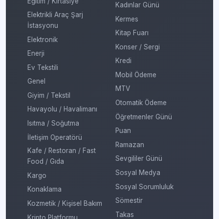
Eğitim / Kırtasiye
Kadınlar Günü
Elektrikli Araç Şarj
Kermes
İstasyonu
Kitap Fuarı
Elektronik
Konser / Sergi
Enerji
Kredi
Ev Tekstili
Mobil Ödeme
Genel
MTV
Giyim / Tekstil
Otomatik Ödeme
Havayolu / Havalimanı
Öğretmenler Günü
Isıtma / Soğutma
Puan
İletişim Operatörü
Ramazan
Kafe / Restoran / Fast
Sevgililer Günü
Food / Gıda
Sosyal Medya
Kargo
Sosyal Sorumluluk
Konaklama
Sömestir
Kozmetik / Kişisel Bakım
Takas
Kripto Platformu