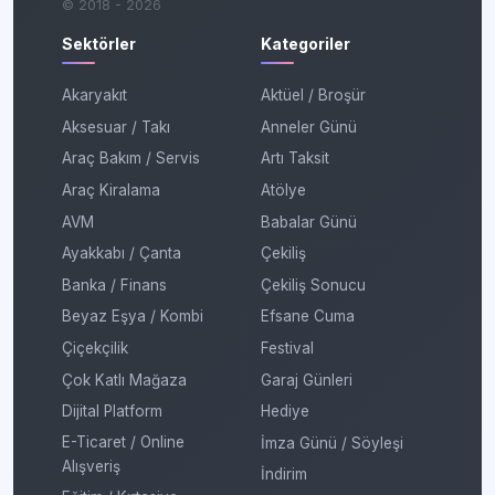
© 2018 - 2026
Sektörler
Kategoriler
Akaryakıt
Aktüel / Broşür
Aksesuar / Takı
Anneler Günü
Araç Bakım / Servis
Artı Taksit
Araç Kiralama
Atölye
AVM
Babalar Günü
Ayakkabı / Çanta
Çekiliş
Banka / Finans
Çekiliş Sonucu
Beyaz Eşya / Kombi
Efsane Cuma
Çiçekçilik
Festival
Çok Katlı Mağaza
Garaj Günleri
Dijital Platform
Hediye
E-Ticaret / Online
İmza Günü / Söyleşi
Alışveriş
İndirim