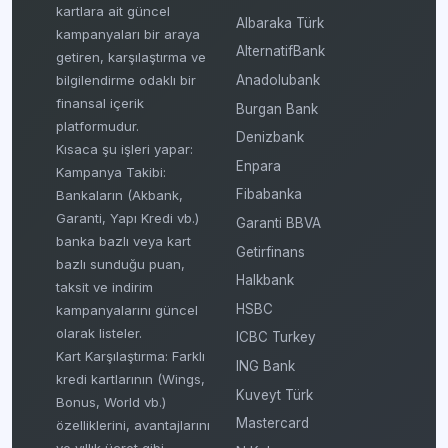
kartlara ait güncel
Albaraka Türk
kampanyaları bir araya
AlternatifBank
getiren, karşılaştırma ve
bilgilendirme odaklı bir
Anadolubank
finansal içerik
Burgan Bank
platformudur.
Denizbank
Kısaca şu işleri yapar:
Enpara
Kampanya Takibi:
Fibabanka
Bankaların (Akbank,
Garanti, Yapı Kredi vb.)
Garanti BBVA
banka bazlı veya kart
Getirfinans
bazlı sunduğu puan,
Halkbank
taksit ve indirim
HSBC
kampanyalarını güncel
olarak listeler.
ICBC Turkey
Kart Karşılaştırma: Farklı
ING Bank
kredi kartlarının (Wings,
Kuveyt Türk
Bonus, World vb.)
Mastercard
özelliklerini, avantajlarını
ve yıllık ücret gibi