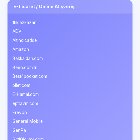
E-Ticaret / Online Alışveriş
1tikla2kazan
ADV
Altıncıcadde
Amazon
Bakkaldan.com
Beeo.com.tr
Best4pocket.com
bilet.com
E-Hamal.com
epttavm.com
Ereyon
General Mobile
GenPa
GittiGidiyor.com