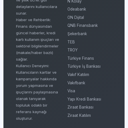
N Kolay
detaylarını kullanıcılara
Odeabank
sunar.
ON Dijital
Haber ve Rehberlik:
QNB Finansbank
Finans dünyasından
güncel haberler, kredi
Şekerbank
kartı kullanım ipuçları ve
TEB
sektörel bilgilendirmeler
TROY
(makale/haber bazlı)
Türkiye Finans
sağlar.
Kullanıcı Deneyimi:
Türkiye İş Bankası
Kullanıcıların kartlar ve
Vakıf Katılım
kampanyalar hakkında
Vakıfbank
yorum yapmasına ve
Visa
ipuçlarını paylaşmasına
olanak tanıyarak
Yapı Kredi Bankası
topluluk odaklı bir
Ziraat Bankası
referans kaynağı
Ziraat Katılım
oluşturur.