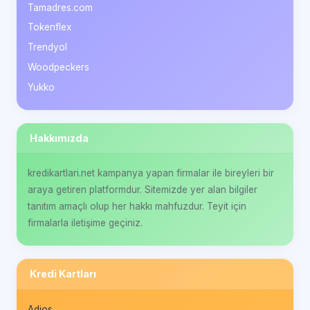
Tamadres.com
Tokenflex
Trendyol
Woodpeckers
Yukko
Hakkımızda
kredikartlari.net kampanya yapan firmalar ile bireyleri bir
araya getiren platformdur. Sitemizde yer alan bilgiler
tanıtım amaçlı olup her hakkı mahfuzdur. Teyit için
firmalarla iletişime geçiniz.
Kredi Kartları
Adios