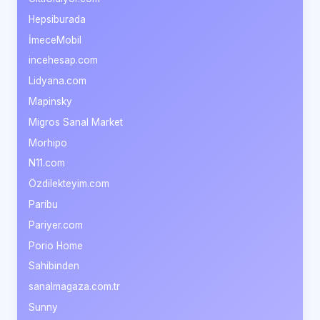
Hepsiburada
İmeceMobil
incehesap.com
Lidyana.com
Mapinsky
Migros Sanal Market
Morhipo
N11.com
Özdilekteyim.com
Paribu
Pariyer.com
Porio Home
Sahibinden
sanalmagaza.com.tr
Sunny