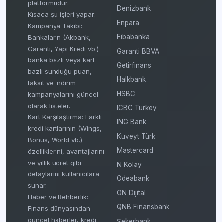
platformudur.
Denizbank
Kısaca şu işleri yapar:
Enpara
Kampanya Takibi:
Fibabanka
Bankaların (Akbank,
Garanti, Yapı Kredi vb.)
Garanti BBVA
banka bazlı veya kart
Getirfinans
bazlı sunduğu puan,
Halkbank
taksit ve indirim
HSBC
kampanyalarını güncel
olarak listeler.
ICBC Turkey
Kart Karşılaştırma: Farklı
ING Bank
kredi kartlarının (Wings,
Kuveyt Türk
Bonus, World vb.)
Mastercard
özelliklerini, avantajlarını
ve yıllık ücret gibi
N Kolay
detaylarını kullanıcılara
Odeabank
sunar.
ON Dijital
Haber ve Rehberlik:
QNB Finansbank
Finans dünyasından
güncel haberler, kredi
Şekerbank