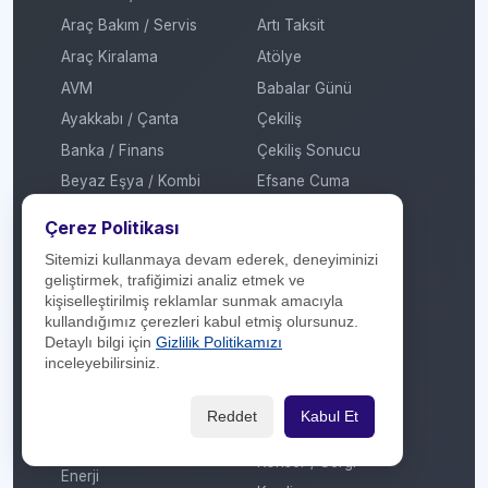
Araç Bakım / Servis
Artı Taksit
Araç Kiralama
Atölye
AVM
Babalar Günü
Ayakkabı / Çanta
Çekiliş
Banka / Finans
Çekiliş Sonucu
Beyaz Eşya / Kombi
Efsane Cuma
Çiçekçilik
Festival
Çerez Politikası
Çok Katlı Mağaza
Garaj Günleri
Sitemizi kullanmaya devam ederek, deneyiminizi
Dijital Platform
Hediye
geliştirmek, trafiğimizi analiz etmek ve
kişiselleştirilmiş reklamlar sunmak amacıyla
E-Ticaret / Online
İmza Günü / Söyleşi
kullandığımız çerezleri kabul etmiş olursunuz.
Alışveriş
İndirim
Detaylı bilgi için
Gizlilik Politikamızı
Eğitim / Kırtasiye
inceleyebilirsiniz.
Kadınlar Günü
Elektrikli Araç Şarj
Kermes
İstasyonu
Reddet
Kabul Et
Kitap Fuarı
Elektronik
Konser / Sergi
Enerji