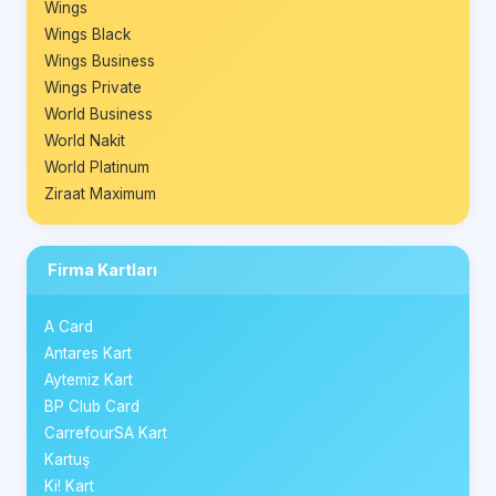
Wings
Wings Black
Wings Business
Wings Private
World Business
World Nakit
World Platinum
Ziraat Maximum
Firma Kartları
A Card
Antares Kart
Aytemiz Kart
BP Club Card
CarrefourSA Kart
Kartuş
Ki! Kart