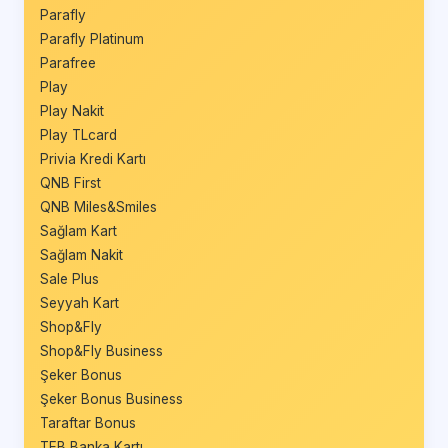
Parafly
Parafly Platinum
Parafree
Play
Play Nakit
Play TLcard
Privia Kredi Kartı
QNB First
QNB Miles&Smiles
Sağlam Kart
Sağlam Nakit
Sale Plus
Seyyah Kart
Shop&Fly
Shop&Fly Business
Şeker Bonus
Şeker Bonus Business
Taraftar Bonus
TEB Banka Kartı