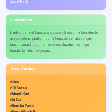
Ziraat Katılım
Hakkımızda
kredikartlari.net kampanya yapan firmalar ile bireyleri bir
araya getiren platformdur. Sitemizde yer alan bilgiler
tanıtım amaçlı olup her hakkı mahfuzdur. Teyit için
firmalarla iletişime geçiniz.
Kredi Kartları
Adios
Afili Bonus
Akbank Kart
Âlâ Kart
Albaraka World
Alternatifbank Bonus