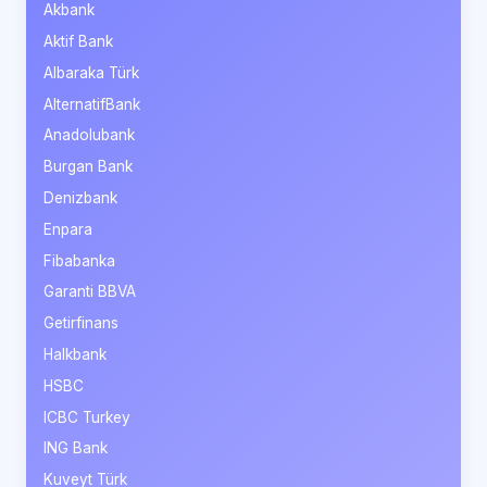
Akbank
Aktif Bank
Albaraka Türk
AlternatifBank
Anadolubank
Burgan Bank
Denizbank
Enpara
Fibabanka
Garanti BBVA
Getirfinans
Halkbank
HSBC
ICBC Turkey
ING Bank
Kuveyt Türk